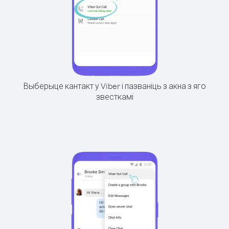
Выберыце кантакт у Viber і пазваніць з акна з яго
звесткамі