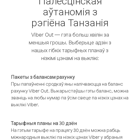
Палесцінская
аўтаномія з
рэгіёна Танзанія
Viber Out — гэта больш хвілін за
меншыя грошы. Выберыце адзін з
нашых гібкіх тарыфных планаў з
нізкімі цэнамі на выклікі:
Пакеты з балансам рахунку
Пры папаўненні сродкаў яны налічваюцца на баланс
рахунку Viber Out. Выкарыстаўшы гэты баланс, можна
званіць на любы нумар па ўсім свеце па нізкіх цэнах на
выклікі Viber.
Тарыфныя планы на 30 дзён
На гэтым тарыфе на працягу 30 дзён можна рабіць
міжнародныя выклікі па нізкіх цэнах Viber у абраныя