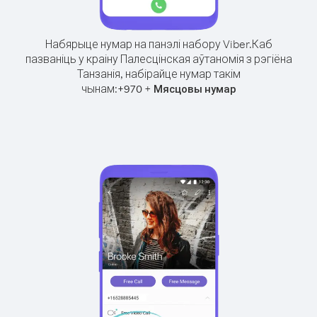
Набярыце нумар на панэлі набору Viber.
Каб
пазваніць у краіну Палесцінская аўтаномія з рэгіёна
Танзанія, набірайце нумар такім
чынам:
+
+
970
Мясцовы нумар