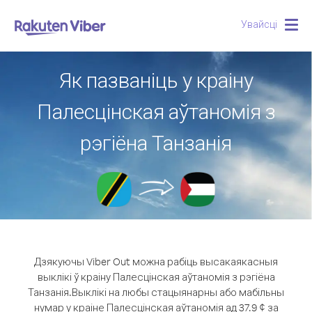
Увайсці
Togg
navig
Як пазваніць у краіну
Палесцінская аўтаномія з
рэгіёна Танзанія
Дзякуючы Viber Out можна рабіць высакаякасныя
выклікі ў краіну Палесцінская аўтаномія з рэгіёна
Танзанія.
Выклікі на любы стацыянарны або мабільны
нумар у краіне Палесцінская аўтаномія ад 37.9 ¢ за