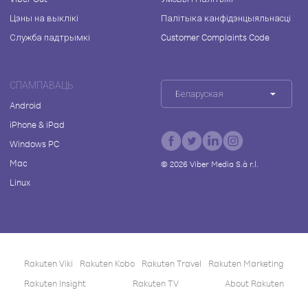
Цэны на выклікі
Палітыка канфідэнцыяльнасці
Служба падтрымкі
Customer Complaints Code
СПАМПАВАЦЬ
Беларуская
Android
iPhone & iPad
Windows PC
Mac
©
2026
Viber Media S.à r.l.
Linux
Rakuten Viki
Rakuten Kobo
Rakuten Travel
Rakuten Marketing
Rakuten Insight
Rakuten TV
About Rakuten