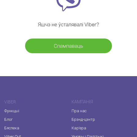
Яшчэ не ўсталявалі Viber?
Спампаваць
VIBER
КАМПАНІЯ
Функцыі
Пра нас
Блог
Брэнд-цэнтр
Бяспека
Кар'ера
Viber Out
Умовы і Палітыкі