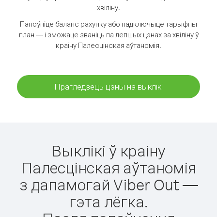
хвіліну.
Папоўніце баланс рахунку або падключыце тарыфны
план — і зможаце званіць па лепшых цэнах за хвіліну ў
краіну Палесцінская аўтаномія.
Прагледзець цэны на выклікі
Выклікі ў краіну
Палесцінская аўтаномія
з дапамогай Viber Out —
гэта лёгка.