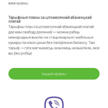
вамі краіны.
Тарыфныя планы са штомесячнай абаненцкай
платай
Тарыфны план са штомесячнай абаненцкай платай
дае вам свабоду дзеянняў — можна рабіць
міжнародныя выклікі на стацыянарныя і мабільныя
нумары па нізкіх цэнах без папаўнення балансу. Такі
тарыф — гэта магчымасць эканоміць на выкліках, якія
вы ўжо робіце
Іншыя краіны