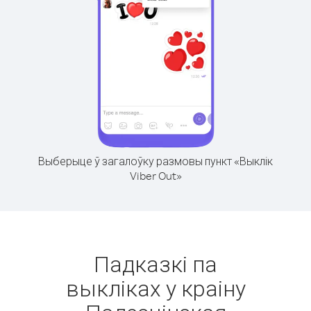
Выберыце ў загалоўку размовы пункт «Выклік
Viber Out»
Падказкі па
выкліках у краіну