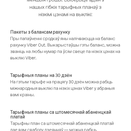
нашых гібкіх тарыфных планаў з
нізкімі цэнамі на выклікі:
Пакеты з балансам рахунку
Пры папаўненні сродкаў яны налічваюцца на баланс
рахунку Viber Out. Выкарыстаўшы гэты баланс, можна
званіць на любы нумар па ўсім свеце па нізкіх цэнах на
выклікі Viber.
Тарыфныя планы на 30 дзён
На гэтым тарыфе на працягу 30 дзён можна рабіць
міжнародныя выклікі па нізкіх цэнах Viber у абраныя
вамі краіны.
Тарыфныя планы са штомесячнай абаненцкай
платай
Тарыфны план са штомесячнай абаненцкай платай
дае вам свабоду дзеянняў — можна рабіць