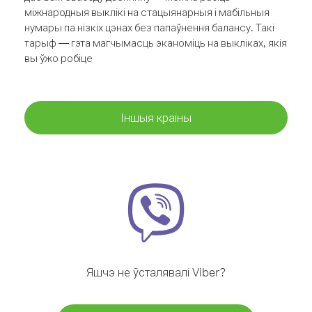
міжнародныя выклікі на стацыянарныя і мабільныя
нумары па нізкіх цэнах без папаўнення балансу. Такі
тарыф — гэта магчымасць эканоміць на выкліках, якія
вы ўжо робіце
Іншыя краіны
Яшчэ не ўсталявалі Viber?