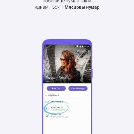
набірайце нумар такім
чынам:
+
+
507
Мясцовы нумар