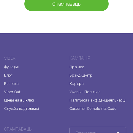
Спампаваць
VIBER
КАМПАНІЯ
Функцыі
Пра нас
Блог
Брэнд-цэнтр
Бяспека
Кар'ера
Viber Out
Умовы і Палітыкі
Цэны на выклікі
Палітыка канфідэнцыяльнасці
Служба падтрымкі
Customer Complaints Code
СПАМПАВАЦЬ
Беларуская