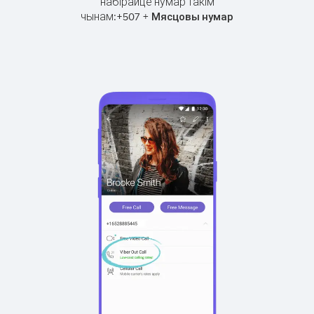
набірайце нумар такім
чынам:
+
+
507
Мясцовы нумар