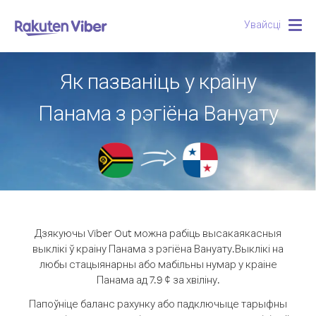
Увайсці
Togg
navig
Як пазваніць у краіну
Панама з рэгіёна Вануату
Дзякуючы Viber Out можна рабіць высакаякасныя
выклікі ў краіну Панама з рэгіёна Вануату.
Выклікі на
любы стацыянарны або мабільны нумар у краіне
Панама ад 7.9 ¢ за хвіліну.
Папоўніце баланс рахунку або падключыце тарыфны