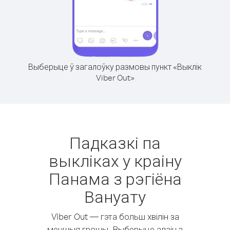
Выберыце ў загалоўку размовы пункт «Выклік
Viber Out»
Падказкі па
выкліках у краіну
Панама з рэгіёна
Вануату
Viber Out — гэта больш хвілін за
меншыя грошы. Выберыце адзін з