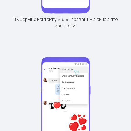
Выберыце кантакт у Viber і пазваніць з акна з яго
звесткамі