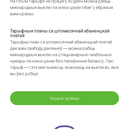
На гэтым тарыфе на працягу 30 дзён можна рабіць
міжнародныя выклікі па нізкіх цэнах Viber у абраныя
вамі краіны.
Тарыфныя планы са штомесячнай абаненцкай
платай
Тарыфны план са штомесячнай абаненцкай платай
дае вам свабоду дзеянняў — можна рабіць
міжнародныя выклікі на стацыянарныя і мабільныя
нумары па нізкіх цэнах без папаўнення балансу. Такі
тарыф — гэта магчымасць эканоміць на выкліках, якія
вы ўжо робіце
Іншыя краіны