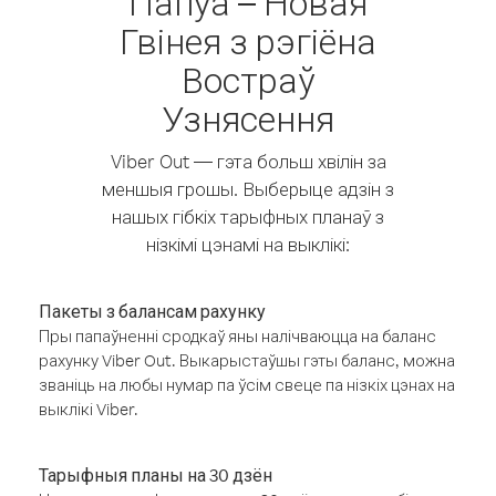
Папуа – Новая
Гвінея з рэгіёна
Востраў
Узнясення
Viber Out — гэта больш хвілін за
меншыя грошы. Выберыце адзін з
нашых гібкіх тарыфных планаў з
нізкімі цэнамі на выклікі:
Пакеты з балансам рахунку
Пры папаўненні сродкаў яны налічваюцца на баланс
рахунку Viber Out. Выкарыстаўшы гэты баланс, можна
званіць на любы нумар па ўсім свеце па нізкіх цэнах на
выклікі Viber.
Тарыфныя планы на 30 дзён