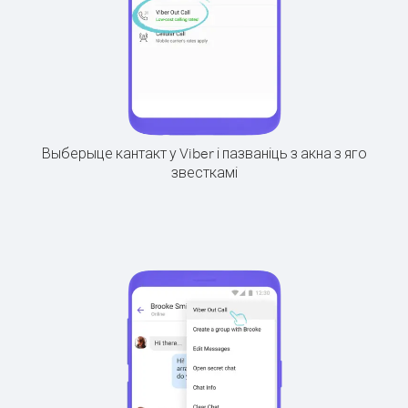
Выберыце кантакт у Viber і пазваніць з акна з яго
звесткамі