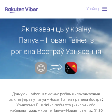
Увайсці
Togg
navig
Як пазваніць у краіну
Папуа – Новая Гвінея з
рэгіёна Востраў Узнясення
Дзякуючы Viber Out можна рабіць высакаякасныя
выклікі ў краіну Папуа – Новая Гвінея з рэгіёна Востраў
Узнясення.
Выклікі на любы стацыянарны або
мабільны нумар у краіне Папуа – Новая Гвінея ад $1.30