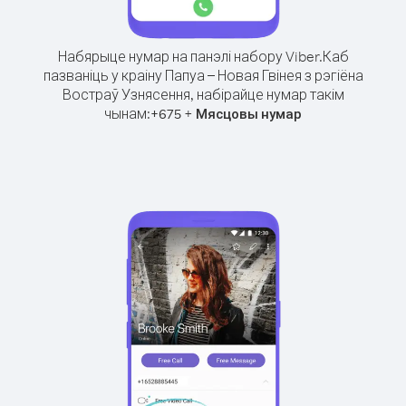
Набярыце нумар на панэлі набору Viber.
Каб
пазваніць у краіну Папуа – Новая Гвінея з рэгіёна
Востраў Узнясення, набірайце нумар такім
чынам:
+
+
675
Мясцовы нумар