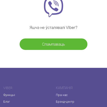
Яшчэ не ўсталявалі Viber?
Спампаваць
VIBER
КАМПАНІЯ
Функцыі
Пра нас
Блог
Брэнд-цэнтр