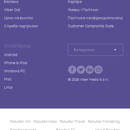
Бяспека
Кар'ера
Viber Out
Умовы і Палітыкі
Цэны на выклікі
Палітыка канфідэнцыяльнасці
Служба падтрымкі
Customer Complaints Code
СПАМПАВАЦЬ
Беларуская
Android
iPhone & iPad
Windows PC
Mac
©
2026
Viber Media S.à r.l.
Linux
Rakuten Viki
Rakuten Kobo
Rakuten Travel
Rakuten Marketing
Rakuten Insight
Rakuten TV
About Rakuten