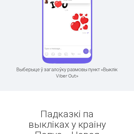
Выберыце ў загалоўку размовы пункт «Выклік
Viber Out»
Падказкі па
выкліках у краіну