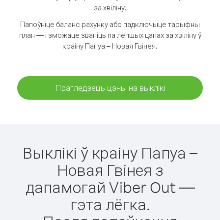
за хвіліну.
Папоўніце баланс рахунку або падключыце тарыфны
план — і зможаце званіць па лепшых цэнах за хвіліну ў
краіну Папуа – Новая Гвінея.
Прагледзець цэны на выклікі
Выклікі ў краіну Папуа –
Новая Гвінея з
дапамогай Viber Out —
гэта лёгка.