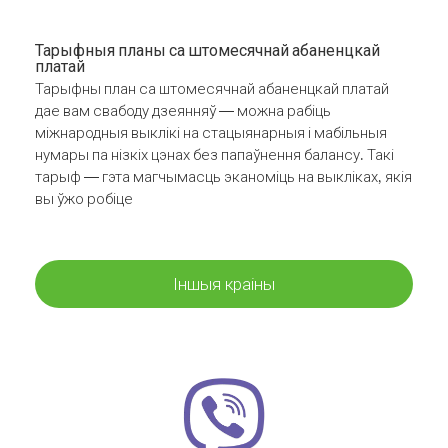
Тарыфныя планы са штомесячнай абаненцкай
платай
Тарыфны план са штомесячнай абаненцкай платай
дае вам свабоду дзеянняў — можна рабіць
міжнародныя выклікі на стацыянарныя і мабільныя
нумары па нізкіх цэнах без папаўнення балансу. Такі
тарыф — гэта магчымасць эканоміць на выкліках, якія
вы ўжо робіце
Іншыя краіны