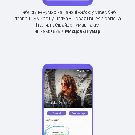
Набярыце нумар на панэлі набору Viber.
Каб
пазваніць у краіну Папуа – Новая Гвінея з рэгіёна
Італія, набірайце нумар такім
чынам:
+
+
675
Мясцовы нумар