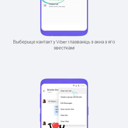
Выберыце кантакт у Viber і пазваніць з акна з яго
звесткамі