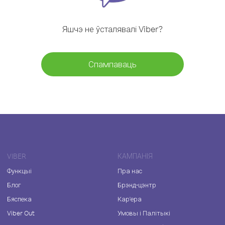
Яшчэ не ўсталявалі Viber?
Спампаваць
VIBER
КАМПАНІЯ
Функцыі
Пра нас
Блог
Брэнд-цэнтр
Бяспека
Кар'ера
Viber Out
Умовы і Палітыкі