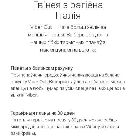
Гвінея з рэгіёна
Італія
Viber Out — гэта больш хвілін за
меншыя грошы. Выберыце адзін з
нашых гібкіх тарыфных планаў з
нізкімі цэнамі на выклікі:
Пакеты з балансам рахунку
Пры папаўненні сродкаў яны налічваюцца на баланс
рахунку Viber Out. Выкарыстаўшы гэты баланс, можна
званіць на любы нумар па ўсім свеце па нізкіх цэнах на
выклікі Viber.
Тарыфныя планы на 30 дзён
На гэтым тарыфе на працягу 30 дзён можна рабіць
міжнародныя выклікі па нізкіх цэнах Viber у абраныя
вамі краіны.