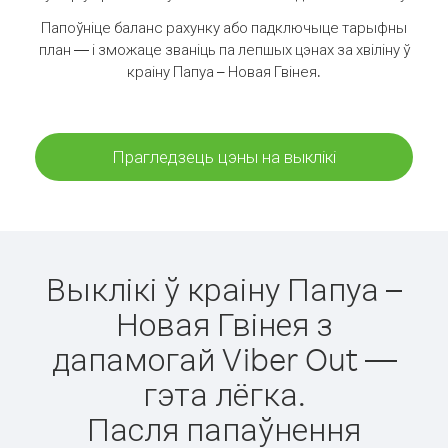
Папоўніце баланс рахунку або падключыце тарыфны
план — і зможаце званіць па лепшых цэнах за хвіліну ў
краіну Папуа – Новая Гвінея.
Прагледзець цэны на выклікі
Выклікі ў краіну Папуа –
Новая Гвінея з
дапамогай Viber Out —
гэта лёгка.
Пасля папаўнення