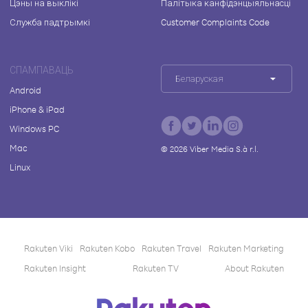
Цэны на выклікі
Палітыка канфідэнцыяльнасці
Служба падтрымкі
Customer Complaints Code
СПАМПАВАЦЬ
Беларуская
Android
iPhone & iPad
Windows PC
Mac
©
2026
Viber Media S.à r.l.
Linux
Rakuten Viki
Rakuten Kobo
Rakuten Travel
Rakuten Marketing
Rakuten Insight
Rakuten TV
About Rakuten