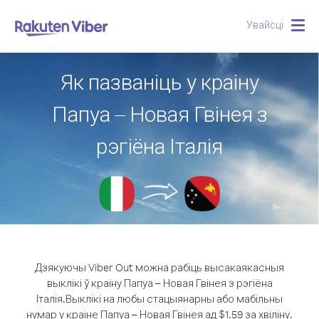
Увайсці
Togg
navig
Як пазваніць у краіну
Папуа – Новая Гвінея з
рэгіёна Італія
Дзякуючы Viber Out можна рабіць высакаякасныя
выклікі ў краіну Папуа – Новая Гвінея з рэгіёна
Італія.
Выклікі на любы стацыянарны або мабільны
нумар у краіне Папуа – Новая Гвінея ад $1.59 за хвіліну.