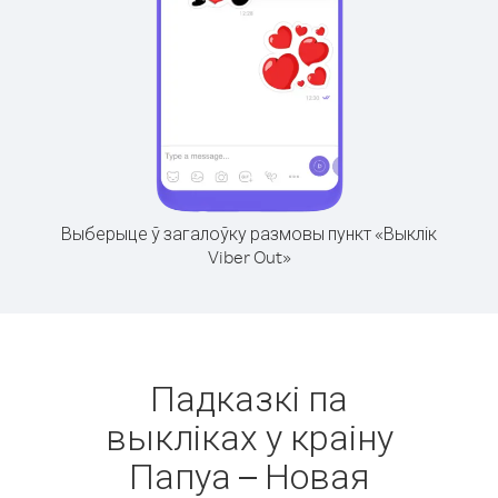
Выберыце ў загалоўку размовы пункт «Выклік
Viber Out»
Падказкі па
выкліках у краіну
Папуа – Новая