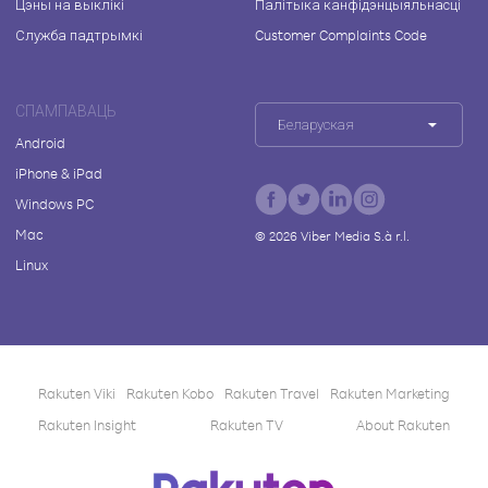
Цэны на выклікі
Палітыка канфідэнцыяльнасці
Служба падтрымкі
Customer Complaints Code
СПАМПАВАЦЬ
Беларуская
Android
iPhone & iPad
Windows PC
Mac
©
2026
Viber Media S.à r.l.
Linux
Rakuten Viki
Rakuten Kobo
Rakuten Travel
Rakuten Marketing
Rakuten Insight
Rakuten TV
About Rakuten