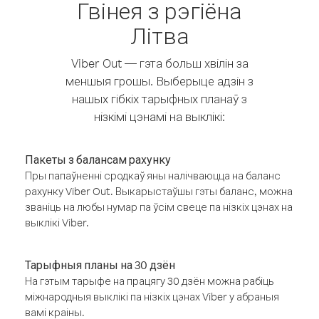
Гвінея з рэгіёна
Літва
Viber Out — гэта больш хвілін за
меншыя грошы. Выберыце адзін з
нашых гібкіх тарыфных планаў з
нізкімі цэнамі на выклікі:
Пакеты з балансам рахунку
Пры папаўненні сродкаў яны налічваюцца на баланс
рахунку Viber Out. Выкарыстаўшы гэты баланс, можна
званіць на любы нумар па ўсім свеце па нізкіх цэнах на
выклікі Viber.
Тарыфныя планы на 30 дзён
На гэтым тарыфе на працягу 30 дзён можна рабіць
міжнародныя выклікі па нізкіх цэнах Viber у абраныя
вамі краіны.