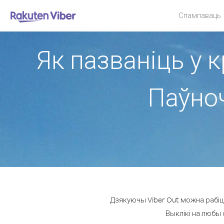
Спампаваць
Як пазваніць у к
Паўно
Дзякуючы Viber Out можна рабіць
Выклікі на любы 