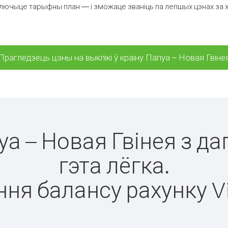
лючыце тарыфны план — і зможаце званіць па лепшых цэнах за хвіл
Прагледзець цэны на выклікі ў краіну Папуа – Новая Гвіне
пуа – Новая Гвінея з д
гэта лёгка.
ня балансу рахунку V