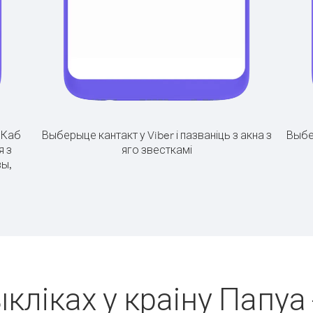
.
Каб
Выберыце кантакт у Viber і пазваніць з акна з
Выбе
я з
яго звесткамі
вы,
кліках у краіну Папуа