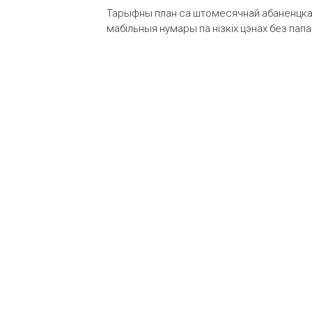
Тарыфны план са штомесячнай абаненцкай
мабільныя нумары па нізкіх цэнах без пап