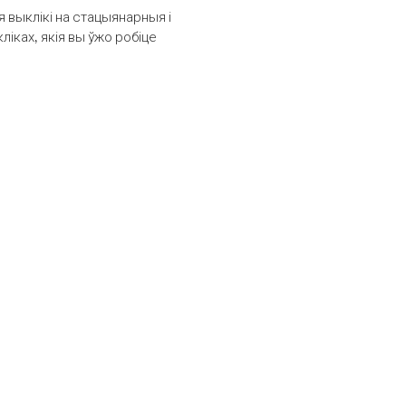
выклікі на стацыянарныя і
іках, якія вы ўжо робіце