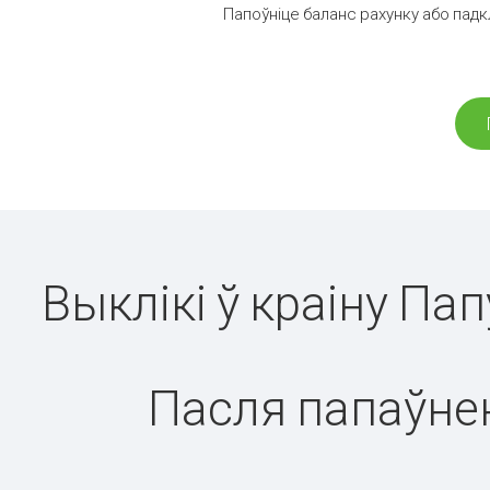
Папоўніце баланс рахунку або падк
Выклікі ў краіну Па
Пасля папаўнен