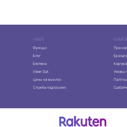
VIBER
КАМПА
Функцыі
Пра на
Блог
Брэнд-
Бяспека
Кар'ер
Viber Out
Умовы і
Цэны на выклікі
Паліты
Служба падтрымкі
Custome