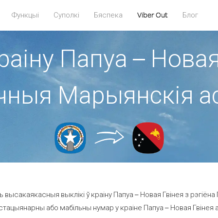
Функцыі
Суполкі
Бяспека
Viber Out
Блог
раіну Папуа – Новая
чныя Марыянскія а
 высакаякасныя выклікі ў краіну Папуа – Новая Гвінея з рэгіё
стацыянарны або мабільны нумар у краіне Папуа – Новая Гвінея ад 