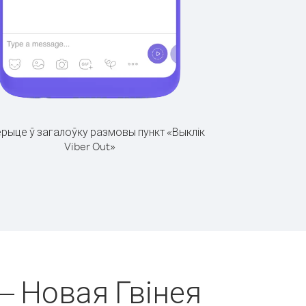
рыце ў загалоўку размовы пункт «Выклік
Viber Out»
 – Новая Гвінея