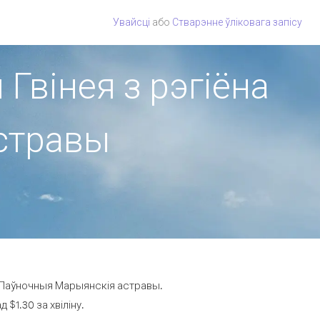
Увайсці
або
Стварэнне ўліковага запісу
 Гвінея з рэгіёна
стравы
на Паўночныя Марыянскія астравы.
$1.30 за хвіліну.