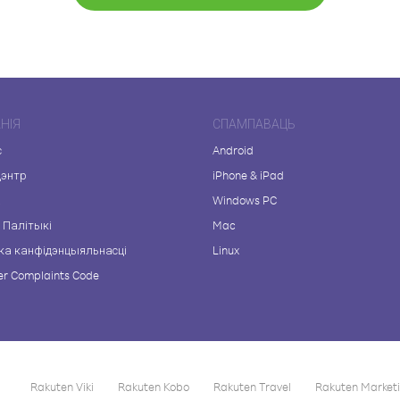
НІЯ
СПАМПАВАЦЬ
с
Android
цэнтр
iPhone & iPad
а
Windows PC
 Палітыкі
Mac
ка канфідэнцыяльнасці
Linux
r Complaints Code
Rakuten Viki
Rakuten Kobo
Rakuten Travel
Rakuten Market