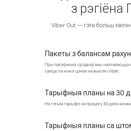
з рэгіёна
Viber Out — гэта больш хвіл
Пакеты з балансам раху
Пры папаўненні сродкаў яны налічваюцца н
свеце па нізкіх цэнах на выклікі Viber.
Тарыфныя планы на 30 д
На гэтым тарыфе на працягу 30 дзён можна 
Тарыфныя планы са штом