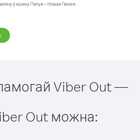
іну ў краіну Папуа – Новая Гвінея.
я
апамогай Viber Out —
iber Out можна: