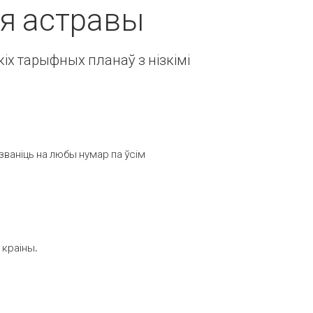
ія астравы
іх тарыфных планаў з нізкімі
званіць на любы нумар па ўсім
 краіны.