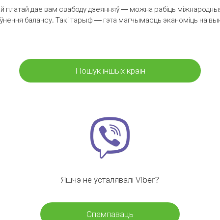
 платай дае вам свабоду дзеянняў — можна рабіць міжнародныя 
аўнення балансу. Такі тарыф — гэта магчымасць эканоміць на выкл
Пошук іншых краін
Яшчэ не ўсталявалі Viber?
Спампаваць