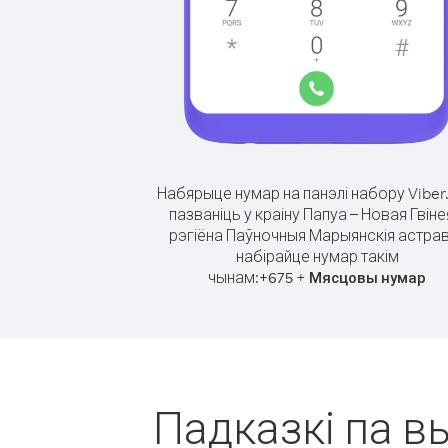
Набярыце нумар на панэлі набору Viber
пазваніць у краіну Папуа – Новая Гвіне
рэгіёна Паўночныя Марыянскія астра
набірайце нумар такім
чынам:
+
+
675
Мясцовы нумар
Падказкі па вы