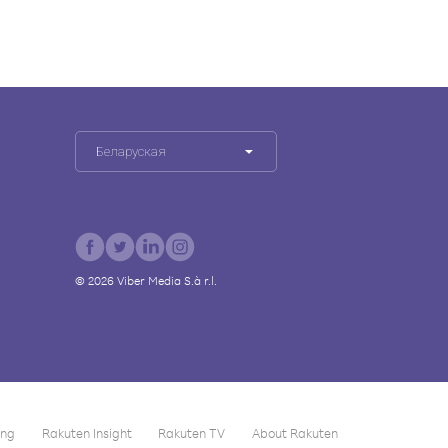
Беларуская
©
2026
Viber Media S.à r.l.
ing
Rakuten Insight
Rakuten TV
About Rakuten