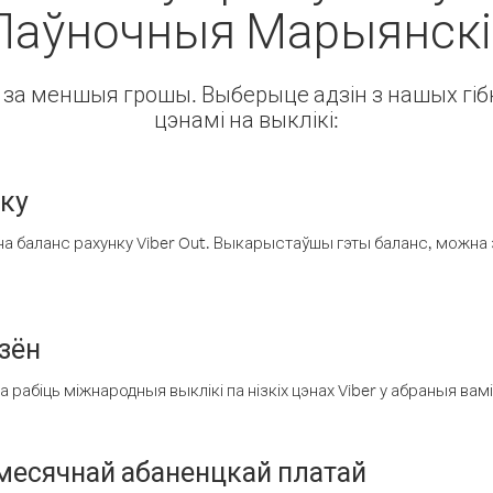
 Паўночныя Марыянск
ін за меншыя грошы. Выберыце адзін з нашых гібк
цэнамі на выклікі:
нку
а баланс рахунку Viber Out. Выкарыстаўшы гэты баланс, можна 
зён
рабіць міжнародныя выклікі па нізкіх цэнах Viber у абраныя вамі
есячнай абаненцкай платай