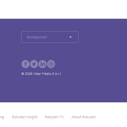
Беларуская
©
2026
Viber Media S.à r.l.
ing
Rakuten Insight
Rakuten TV
About Rakuten