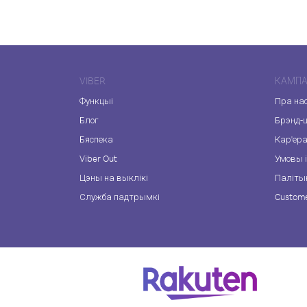
VIBER
КАМПА
Функцыі
Пра на
Блог
Брэнд-
Бяспека
Кар'ер
Viber Out
Умовы і
Цэны на выклікі
Паліты
Служба падтрымкі
Custome