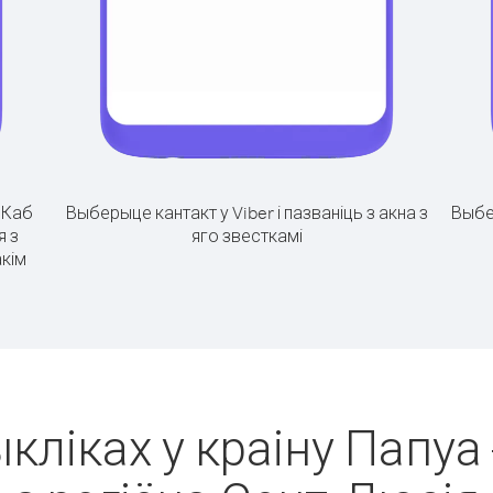
.
Каб
Выберыце кантакт у Viber і пазваніць з акна з
Выбе
я з
яго звесткамі
акім
кліках у краіну Папуа