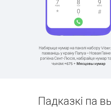
Набярыце нумар на панэлі набору Viber
пазваніць у краіну Папуа – Новая Гвіне
рэгіёна Сент-Люсія, набірайце нумар т
чынам:
+
+
675
Мясцовы нумар
Падказкі па вы