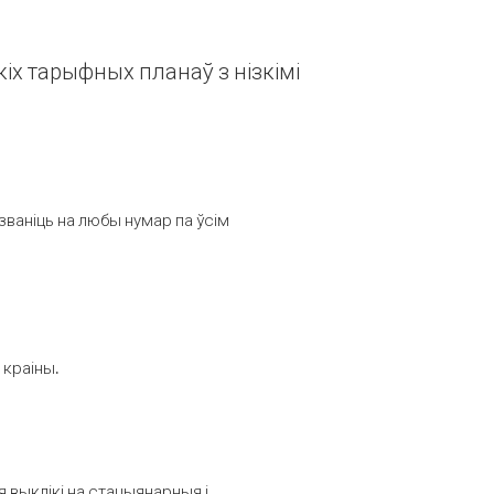
іх тарыфных планаў з нізкімі
званіць на любы нумар па ўсім
 краіны.
выклікі на стацыянарныя і