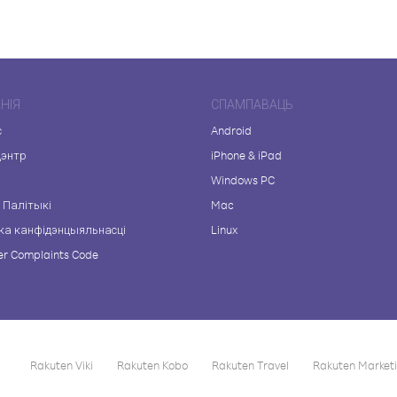
НІЯ
СПАМПАВАЦЬ
с
Android
цэнтр
iPhone & iPad
а
Windows PC
 Палітыкі
Mac
ка канфідэнцыяльнасці
Linux
r Complaints Code
Rakuten Viki
Rakuten Kobo
Rakuten Travel
Rakuten Market