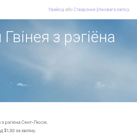
Увайсці
або
Стварэнне ўліковага запісу
 Гвінея з рэгіёна
 з рэгіёна Сент-Люсія.
$1.30 за хвіліну.