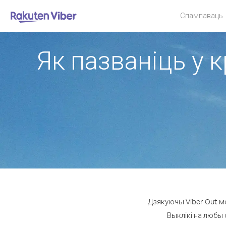
Спампаваць
Як пазваніць у к
Дзякуючы Viber Out мо
Выклікі на любы 