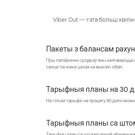
Viber Out — гэта больш хвіл
Пакеты з балансам раху
Пры папаўненні сродкаў яны налічваюцца н
свеце па нізкіх цэнах на выклікі Viber.
Тарыфныя планы на 30 д
На гэтым тарыфе на працягу 30 дзён можна 
Тарыфныя планы са штом
Тарыфны план са штомесячнай абаненцкай