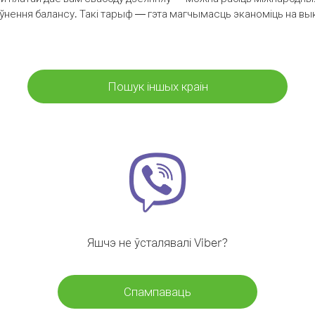
аўнення балансу. Такі тарыф — гэта магчымасць эканоміць на выкл
Пошук іншых краін
Яшчэ не ўсталявалі Viber?
Спампаваць