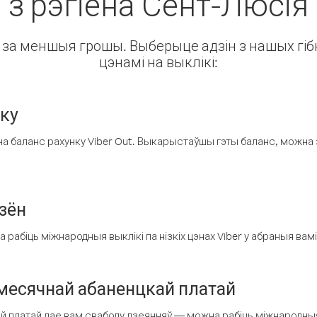
з рэгіёна Сент-Люсія
ін за меншыя грошы. Выберыце адзін з нашых гібк
цэнамі на выклікі:
нку
а баланс рахунку Viber Out. Выкарыстаўшы гэты баланс, можна 
зён
рабіць міжнародныя выклікі па нізкіх цэнах Viber у абраныя вамі
есячнай абаненцкай платай
 платай дае вам свабоду дзеянняў — можна рабіць міжнародныя 