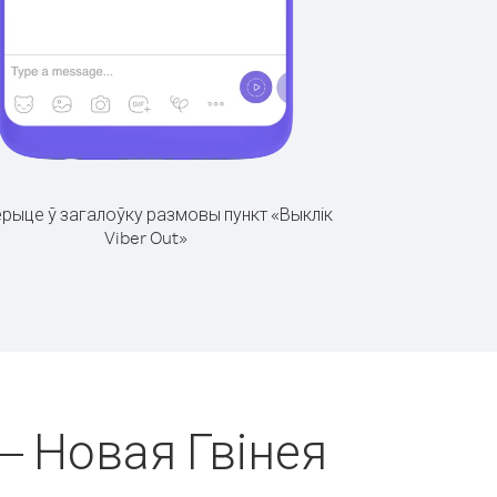
рыце ў загалоўку размовы пункт «Выклік
Viber Out»
 – Новая Гвінея