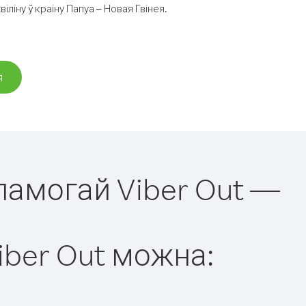
іну ў краіну Папуа – Новая Гвінея.
я
апамогай Viber Out —
iber Out можна: