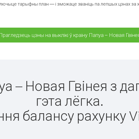
лючыце тарыфны план — і зможаце званіць па лепшых цэнах за хвіл
Прагледзець цэны на выклікі ў краіну Папуа – Новая Гвіне
пуа – Новая Гвінея з д
гэта лёгка.
ня балансу рахунку V