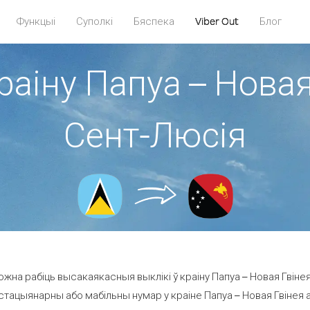
Функцыі
Суполкі
Бяспека
Viber Out
Блог
раіну Папуа – Новая
Сент-Люсія
жна рабіць высакаякасныя выклікі ў краіну Папуа – Новая Гвінея
стацыянарны або мабільны нумар у краіне Папуа – Новая Гвінея ад 