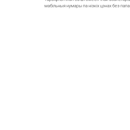
мабільныя нумары па нізкіх цэнах без пап