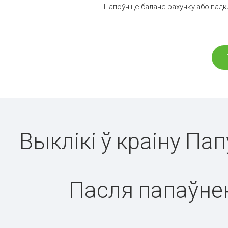
Папоўніце баланс рахунку або падк
Выклікі ў краіну Па
Пасля папаўнен