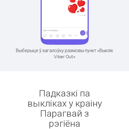
Выберыце ў загалоўку размовы пункт «Выклік
Viber Out»
Падказкі па
выкліках у краіну
Парагвай з
рэгіёна