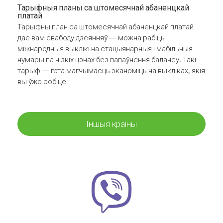
Тарыфныя планы са штомесячнай абаненцкай
платай
Тарыфны план са штомесячнай абаненцкай платай
дае вам свабоду дзеянняў — можна рабіць
міжнародныя выклікі на стацыянарныя і мабільныя
нумары па нізкіх цэнах без папаўнення балансу. Такі
тарыф — гэта магчымасць эканоміць на выкліках, якія
вы ўжо робіце
Іншыя краіны