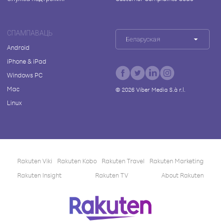
СПАМПАВАЦЬ
Беларуская
Android
iPhone & iPad
Windows PC
Mac
©
2026
Viber Media S.à r.l.
Linux
Rakuten Viki
Rakuten Kobo
Rakuten Travel
Rakuten Marketing
Rakuten Insight
Rakuten TV
About Rakuten