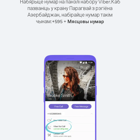
Набярыце нумар на панэлі набору Viber.
Каб
пазваніць у краіну Парагвай з рэгіёна
Азербайджан, набірайце нумар такім
чынам:
+
+
595
Мясцовы нумар