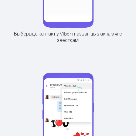
Выберыце кантакт у Viber і пазваніць з акна з яго
звесткамі