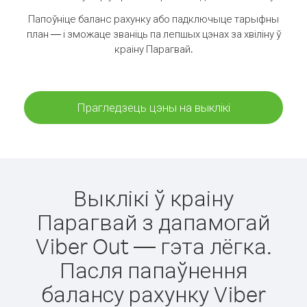
Папоўніце баланс рахунку або падключыце тарыфны
план — і зможаце званіць па лепшых цэнах за хвіліну ў
краіну Парагвай.
Прагледзець цэны на выклікі
Выклікі ў краіну
Парагвай з дапамогай
Viber Out — гэта лёгка.
Пасля папаўнення
балансу рахунку Viber