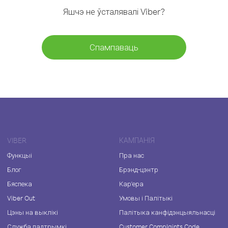
Яшчэ не ўсталявалі Viber?
Спампаваць
VIBER
КАМПАНІЯ
Функцыі
Пра нас
Блог
Брэнд-цэнтр
Бяспека
Кар'ера
Viber Out
Умовы і Палітыкі
Цэны на выклікі
Палітыка канфідэнцыяльнасці
Служба падтрымкі
Customer Complaints Code