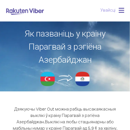
Увайсці
Togg
navig
Як пазваніць у краіну
Парагвай з рэгіёна
Азербайджан
Дзякуючы Viber Out можна рабіць высакаякасныя
выклікі ў краіну Парагвай з рэгіёна
Азербайджан.
Выклікі на любы стацыянарны або
мабільны нумар у краіне Парагвай ад 5.9 ¢ за хвіліну.