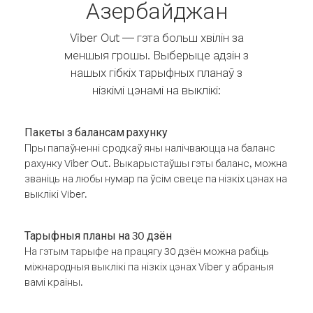
Азербайджан
Viber Out — гэта больш хвілін за
меншыя грошы. Выберыце адзін з
нашых гібкіх тарыфных планаў з
нізкімі цэнамі на выклікі:
Пакеты з балансам рахунку
Пры папаўненні сродкаў яны налічваюцца на баланс
рахунку Viber Out. Выкарыстаўшы гэты баланс, можна
званіць на любы нумар па ўсім свеце па нізкіх цэнах на
выклікі Viber.
Тарыфныя планы на 30 дзён
На гэтым тарыфе на працягу 30 дзён можна рабіць
міжнародныя выклікі па нізкіх цэнах Viber у абраныя
вамі краіны.