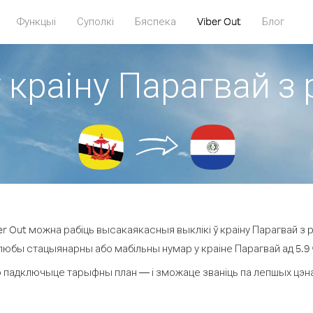
Функцыі
Суполкі
Бяспека
Viber Out
Блог
у краіну Парагвай з 
r Out можна рабіць высакаякасныя выклікі ў краіну Парагвай з р
 любы стацыянарны або мабільны нумар у краіне Парагвай ад 5.9 ¢ 
 падключыце тарыфны план — і зможаце званіць па лепшых цэнах 