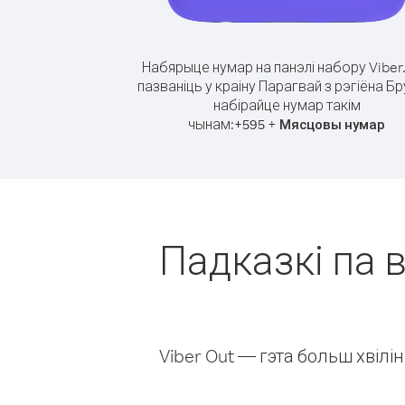
Набярыце нумар на панэлі набору Viber
пазваніць у краіну Парагвай з рэгіёна Бр
набірайце нумар такім
чынам:
+
+
595
Мясцовы нумар
Падказкі па в
Viber Out — гэта больш хвіл