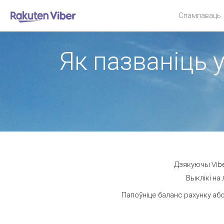
Спампаваць
Як пазваніць 
Дзякуючы Vibe
Выклікі на
Папоўніце баланс рахунку або