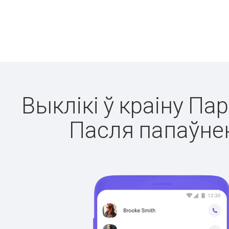
Выклікі ў краіну Па
Пасля папаўнен