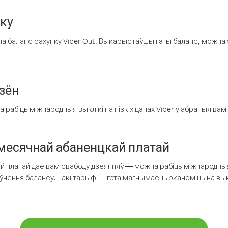
нку
а баланс рахунку Viber Out. Выкарыстаўшы гэты баланс, можна 
зён
рабіць міжнародныя выклікі па нізкіх цэнах Viber у абраныя вамі
есячнай абаненцкай платай
 платай дае вам свабоду дзеянняў — можна рабіць міжнародныя 
аўнення балансу. Такі тарыф — гэта магчымасць эканоміць на выкл