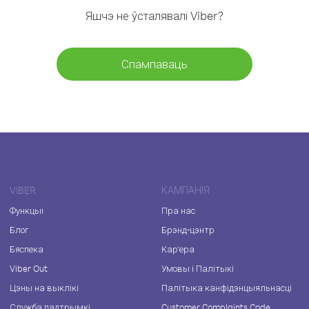
Яшчэ не ўсталявалі Viber?
Спампаваць
VIBER
КАМПАНІЯ
Функцыі
Пра нас
Блог
Брэнд-цэнтр
Бяспека
Кар'ера
Viber Out
Умовы і Палітыкі
Цэны на выклікі
Палітыка канфідэнцыяльнасці
Служба падтрымкі
Customer Complaints Code