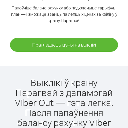
Папоўніце баланс рахунку або падключыце тарыфны
план — і зможаце званіць па лепшых цэнах за хвіліну ў
краіну Парагвай.
Прагледзець цэны на выклікі
Выклікі ў краіну
Парагвай з дапамогай
Viber Out — гэта лёгка.
Пасля папаўнення
балансу рахунку Viber