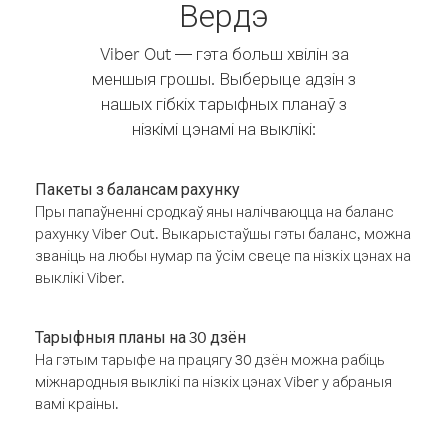
Вердэ
Viber Out — гэта больш хвілін за
меншыя грошы. Выберыце адзін з
нашых гібкіх тарыфных планаў з
нізкімі цэнамі на выклікі:
Пакеты з балансам рахунку
Пры папаўненні сродкаў яны налічваюцца на баланс
рахунку Viber Out. Выкарыстаўшы гэты баланс, можна
званіць на любы нумар па ўсім свеце па нізкіх цэнах на
выклікі Viber.
Тарыфныя планы на 30 дзён
На гэтым тарыфе на працягу 30 дзён можна рабіць
міжнародныя выклікі па нізкіх цэнах Viber у абраныя
вамі краіны.