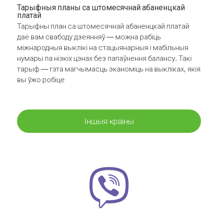
Тарыфныя планы са штомесячнай абаненцкай
платай
Тарыфны план са штомесячнай абаненцкай платай
дае вам свабоду дзеянняў — можна рабіць
міжнародныя выклікі на стацыянарныя і мабільныя
нумары па нізкіх цэнах без папаўнення балансу. Такі
тарыф — гэта магчымасць эканоміць на выкліках, якія
вы ўжо робіце
Іншыя краіны