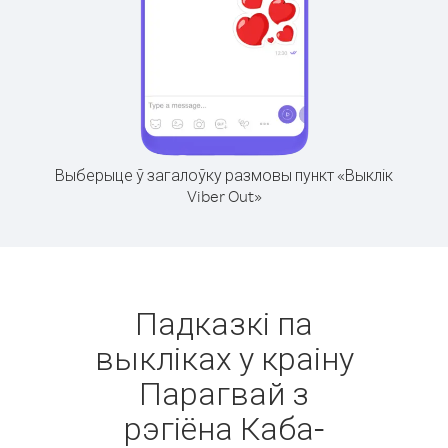
Выберыце ў загалоўку размовы пункт «Выклік
Viber Out»
Падказкі па
выкліках у краіну
Парагвай з
рэгіёна Каба-