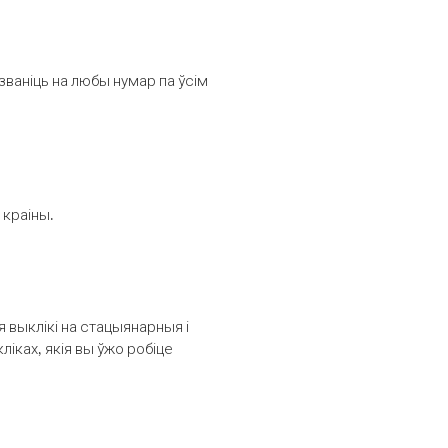
званіць на любы нумар па ўсім
 краіны.
выклікі на стацыянарныя і
іках, якія вы ўжо робіце