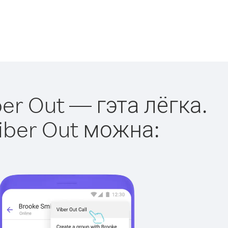
er Out — гэта лёгка.
iber Out можна: