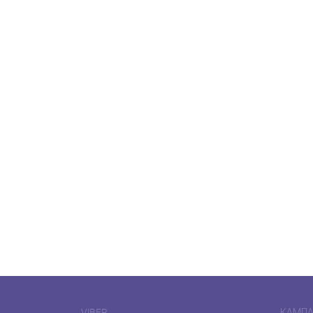
VIBER
КАМПА