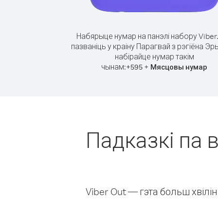
Набярыце нумар на панэлі набору Viber
пазваніць у краіну Парагвай з рэгіёна Эр
набірайце нумар такім
чынам:
+
+
595
Мясцовы нумар
Падказкі па в
Viber Out — гэта больш хвіл