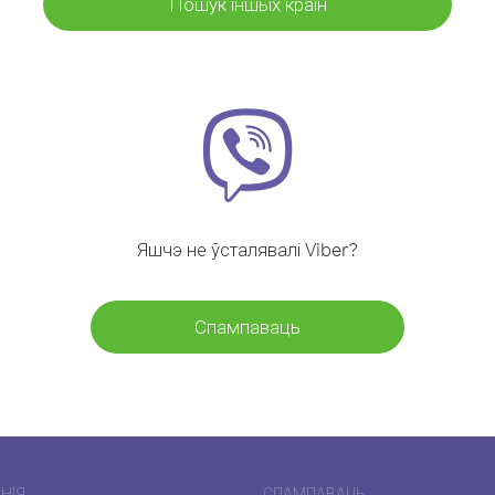
Пошук іншых краін
Яшчэ не ўсталявалі Viber?
Спампаваць
НІЯ
СПАМПАВАЦЬ