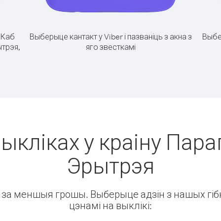
.
Каб
Выберыце кантакт у Viber і пазваніць з акна з
Выбе
ытрэя,
яго звесткамі
ыкліках у краіну Пара
Эрытрэя
ін за меншыя грошы. Выберыце адзін з нашых гібк
цэнамі на выклікі: