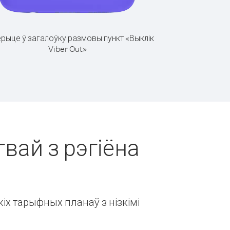
рыце ў загалоўку размовы пункт «Выклік
Viber Out»
гвай з рэгіёна
іх тарыфных планаў з нізкімі