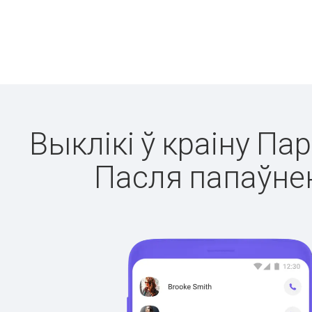
Выклікі ў краіну Па
Пасля папаўнен