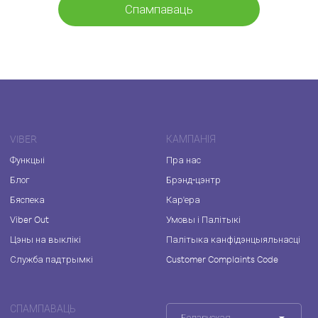
Спампаваць
VIBER
КАМПАНІЯ
Функцыі
Пра нас
Блог
Брэнд-цэнтр
Бяспека
Кар'ера
Viber Out
Умовы і Палітыкі
Цэны на выклікі
Палітыка канфідэнцыяльнасці
Служба падтрымкі
Customer Complaints Code
СПАМПАВАЦЬ
Беларуская