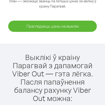
план — і зможаце званіць па лепшых цэнах за хвіліну ў
краіну Парагвай.
Прагледзець цэны на выклікі
Выклікі ў краіну
Парагвай з дапамогай
Viber Out — гэта лёгка.
Пасля папаўнення
балансу рахунку Viber
Out можна: