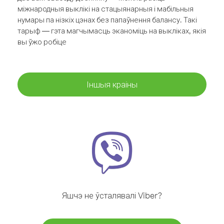
міжнародныя выклікі на стацыянарныя і мабільныя
нумары па нізкіх цэнах без папаўнення балансу. Такі
тарыф — гэта магчымасць эканоміць на выкліках, якія
вы ўжо робіце
Іншыя краіны
Яшчэ не ўсталявалі Viber?