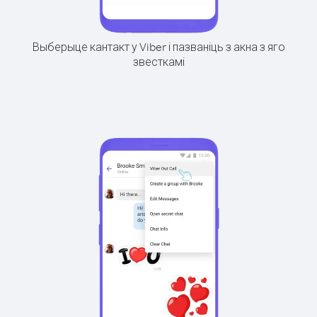
Выберыце кантакт у Viber і пазваніць з акна з яго
звесткамі