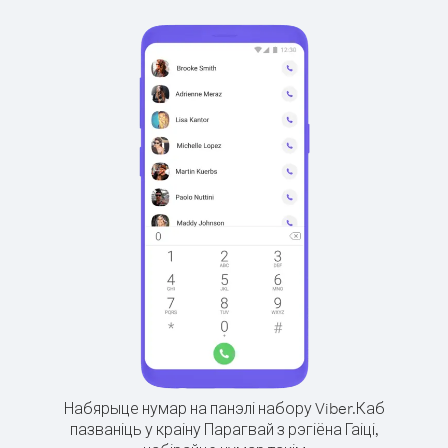
Набярыце нумар на панэлі набору Viber.
Каб
пазваніць у краіну Парагвай з рэгіёна Гаіці,