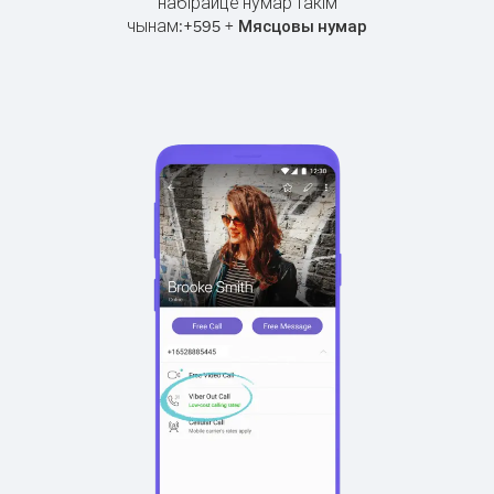
набірайце нумар такім
чынам:
+
+
595
Мясцовы нумар