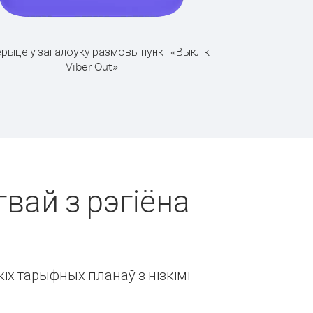
рыце ў загалоўку размовы пункт «Выклік
Viber Out»
гвай з рэгіёна
іх тарыфных планаў з нізкімі