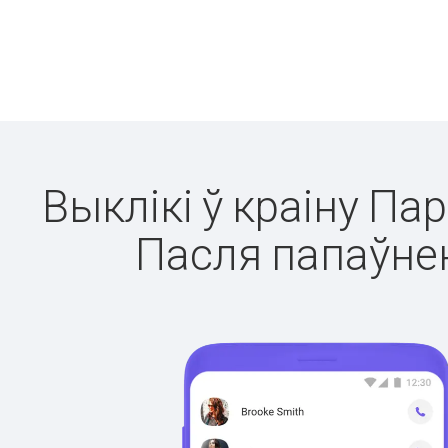
Выклікі ў краіну Па
Пасля папаўнен