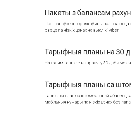
Пакеты з балансам раху
Пры папаўненні сродкаў яны налічваюцца н
свеце па нізкіх цэнах на выклікі Viber.
Тарыфныя планы на 30 д
На гэтым тарыфе на працягу 30 дзён можна 
Тарыфныя планы са штом
Тарыфны план са штомесячнай абаненцкай
мабільныя нумары па нізкіх цэнах без пап