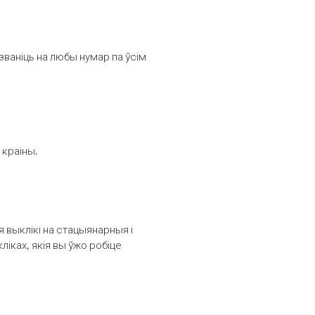
званіць на любы нумар па ўсім
 краіны.
выклікі на стацыянарныя і
іках, якія вы ўжо робіце