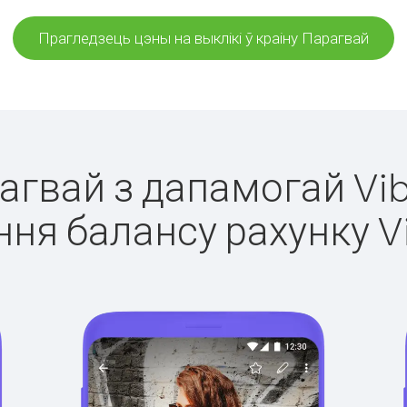
Прагледзець цэны на выклікі ў краіну Парагвай
рагвай з дапамогай Vib
ня балансу рахунку V