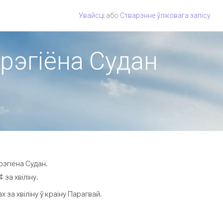
Увайсці
або
Стварэнне ўліковага запісу
 рэгіёна Судан
рэгіёна Судан.
за хвіліну.
за хвіліну ў краіну Парагвай.