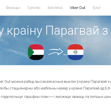
Функцыі
Суполкі
Бяспека
Viber Out
Блог
у краіну Парагвай з
r Out можна рабіць высакаякасныя выклікі ў краіну Парагвай з 
 любы стацыянарны або мабільны нумар у краіне Парагвай ад 5.9 ¢ 
 падключыце тарыфны план — і зможаце званіць па лепшых цэнах 