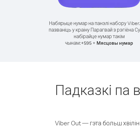
Набярыце нумар на панэлі набору Viber
пазваніць у краіну Парагвай з рэгіёна С
набірайце нумар такім
чынам:
+
+
595
Мясцовы нумар
Падказкі па в
Viber Out — гэта больш хвіл