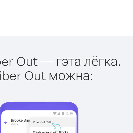
er Out — гэта лёгка.
iber Out можна: