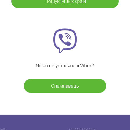
Пошук іншых краін
Яшчэ не ўсталявалі Viber?
Спампаваць
НІЯ
СПАМПАВАЦЬ