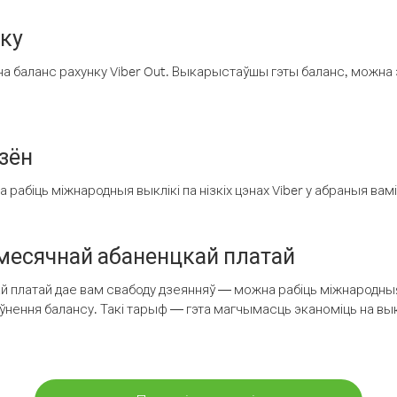
нку
а баланс рахунку Viber Out. Выкарыстаўшы гэты баланс, можна 
зён
рабіць міжнародныя выклікі па нізкіх цэнах Viber у абраныя вамі
есячнай абаненцкай платай
 платай дае вам свабоду дзеянняў — можна рабіць міжнародныя 
аўнення балансу. Такі тарыф — гэта магчымасць эканоміць на выкл