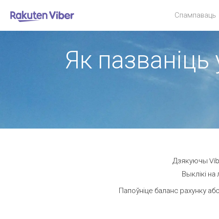
Спампаваць
Як пазваніць 
Дзякуючы Vibe
Выклікі на
Папоўніце баланс рахунку або