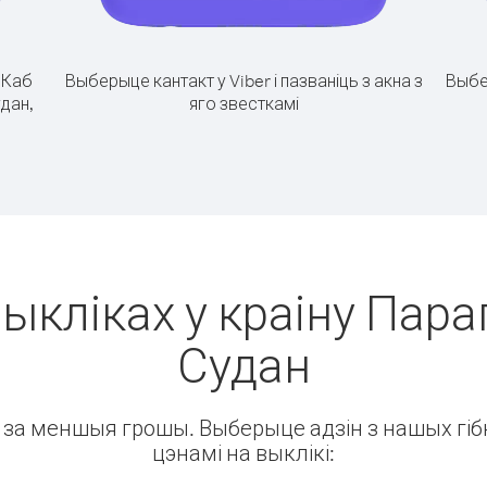
.
Каб
Выберыце кантакт у Viber і пазваніць з акна з
Выбе
удан,
яго звесткамі
ыкліках у краіну Пара
Судан
ін за меншыя грошы. Выберыце адзін з нашых гібк
цэнамі на выклікі: