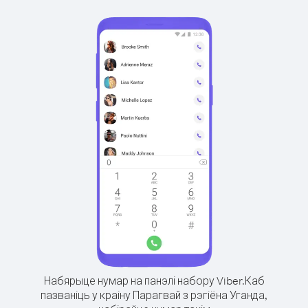
Набярыце нумар на панэлі набору Viber.
Каб
пазваніць у краіну Парагвай з рэгіёна Уганда,