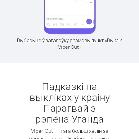
Выберыце ў загалоўку размовы пункт «Выклік
Viber Out»
Падказкі па
выкліках у краіну
Парагвай з
рэгіёна Уганда
Viber Out — гэта больш хвілін за
меншыя грошы. Выберыце адзін з