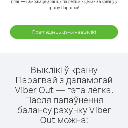
план — і зможаце званіць па лепшых цэнах за хвіліну ў
краіну Парагвай.
Прагледзець цэны на выклікі
Выклікі ў краіну
Парагвай з дапамогай
Viber Out — гэта лёгка.
Пасля папаўнення
балансу рахунку Viber
Out можна: