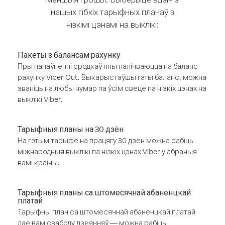
нашых гібкіх тарыфных планаў з
нізкімі цэнамі на выклікі:
Пакеты з балансам рахунку
Пры папаўненні сродкаў яны налічваюцца на баланс
рахунку Viber Out. Выкарыстаўшы гэты баланс, можна
званіць на любы нумар па ўсім свеце па нізкіх цэнах на
выклікі Viber.
Тарыфныя планы на 30 дзён
На гэтым тарыфе на працягу 30 дзён можна рабіць
міжнародныя выклікі па нізкіх цэнах Viber у абраныя
вамі краіны.
Тарыфныя планы са штомесячнай абаненцкай
платай
Тарыфны план са штомесячнай абаненцкай платай
дае вам свабоду дзеянняў — можна рабіць