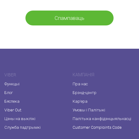
Спампаваць
VIBER
КАМПАНІЯ
Функцыі
Пра нас
Блог
Брэнд-цэнтр
Бяспека
Кар'ера
Viber Out
Умовы і Палітыкі
Цэны на выклікі
Палітыка канфідэнцыяльнасці
Служба падтрымкі
Customer Complaints Code