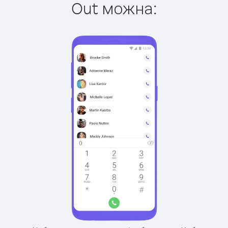
Out можна: