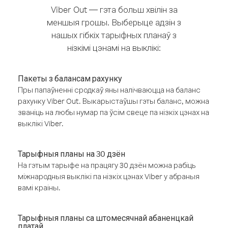
Viber Out — гэта больш хвілін за
меншыя грошы. Выберыце адзін з
нашых гібкіх тарыфных планаў з
нізкімі цэнамі на выклікі:
Пакеты з балансам рахунку
Пры папаўненні сродкаў яны налічваюцца на баланс
рахунку Viber Out. Выкарыстаўшы гэты баланс, можна
званіць на любы нумар па ўсім свеце па нізкіх цэнах на
выклікі Viber.
Тарыфныя планы на 30 дзён
На гэтым тарыфе на працягу 30 дзён можна рабіць
міжнародныя выклікі па нізкіх цэнах Viber у абраныя
вамі краіны.
Тарыфныя планы са штомесячнай абаненцкай
платай