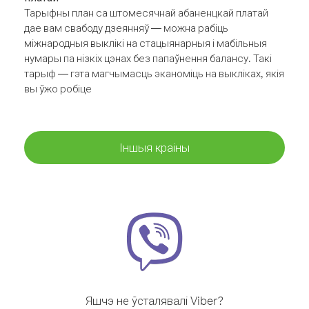
Тарыфны план са штомесячнай абаненцкай платай
дае вам свабоду дзеянняў — можна рабіць
міжнародныя выклікі на стацыянарныя і мабільныя
нумары па нізкіх цэнах без папаўнення балансу. Такі
тарыф — гэта магчымасць эканоміць на выкліках, якія
вы ўжо робіце
Іншыя краіны
Яшчэ не ўсталявалі Viber?