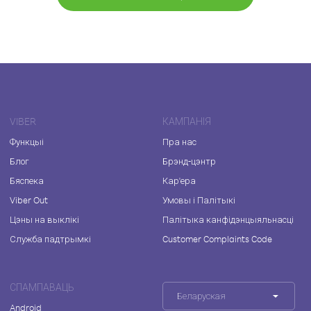
VIBER
КАМПАНІЯ
Функцыі
Пра нас
Блог
Брэнд-цэнтр
Бяспека
Кар'ера
Viber Out
Умовы і Палітыкі
Цэны на выклікі
Палітыка канфідэнцыяльнасці
Служба падтрымкі
Customer Complaints Code
СПАМПАВАЦЬ
Беларуская
Android