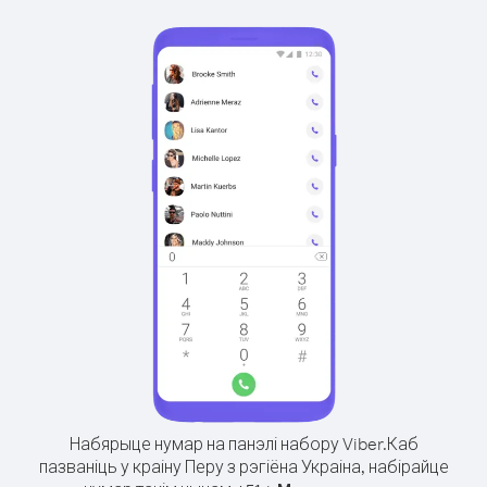
Набярыце нумар на панэлі набору Viber.
Каб
пазваніць у краіну Перу з рэгіёна Украіна, набірайце