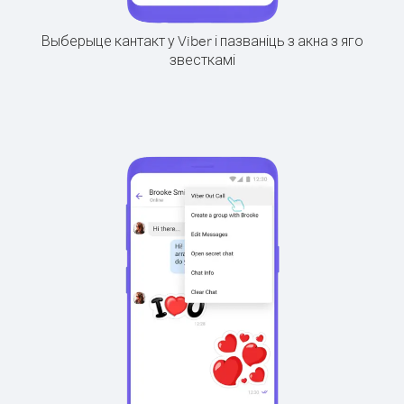
Выберыце кантакт у Viber і пазваніць з акна з яго
звесткамі