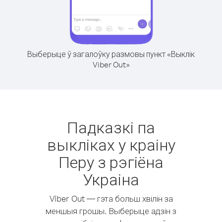
Выберыце ў загалоўку размовы пункт «Выклік
Viber Out»
Падказкі па
выкліках у краіну
Перу з рэгіёна
Украіна
Viber Out — гэта больш хвілін за
меншыя грошы. Выберыце адзін з