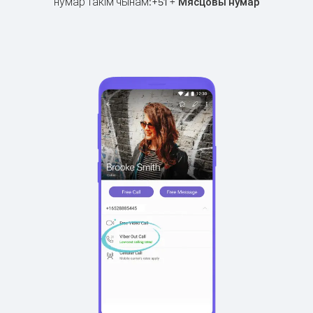
нумар такім чынам:
+
+
51
Мясцовы нумар