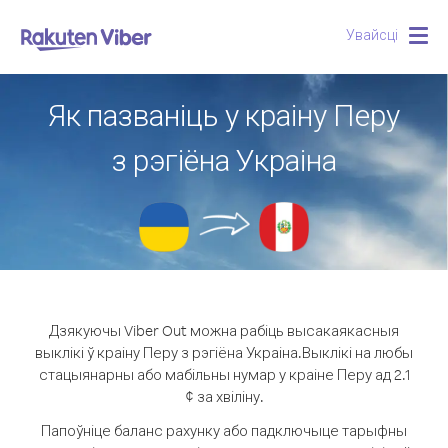
Увайсці
Togg
navig
Як пазваніць у краіну Перу
з рэгіёна Украіна
Дзякуючы Viber Out можна рабіць высакаякасныя
выклікі ў краіну Перу з рэгіёна Украіна.
Выклікі на любы
стацыянарны або мабільны нумар у краіне Перу ад 2.1
¢ за хвіліну.
Папоўніце баланс рахунку або падключыце тарыфны