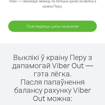
план — і зможаце званіць па лепшых цэнах за хвіліну ў
краіну Перу.
Прагледзець цэны на выклікі
Выклікі ў краіну Перу з
дапамогай Viber Out —
гэта лёгка.
Пасля папаўнення
балансу рахунку Viber
Out можна: