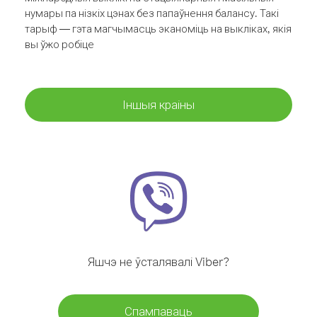
нумары па нізкіх цэнах без папаўнення балансу. Такі
тарыф — гэта магчымасць эканоміць на выкліках, якія
вы ўжо робіце
Іншыя краіны
Яшчэ не ўсталявалі Viber?
Спампаваць