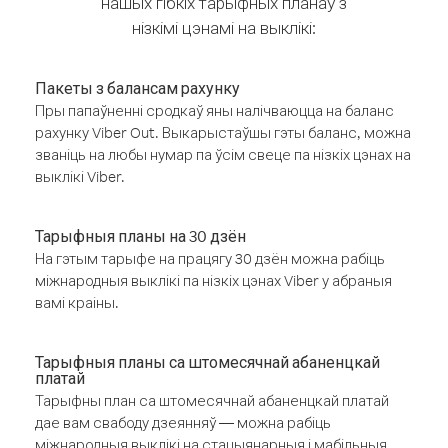
нашых гібкіх тарыфных планаў з
нізкімі цэнамі на выклікі:
Пакеты з балансам рахунку
Пры папаўненні сродкаў яны налічваюцца на баланс
рахунку Viber Out. Выкарыстаўшы гэты баланс, можна
званіць на любы нумар па ўсім свеце па нізкіх цэнах на
выклікі Viber.
Тарыфныя планы на 30 дзён
На гэтым тарыфе на працягу 30 дзён можна рабіць
міжнародныя выклікі па нізкіх цэнах Viber у абраныя
вамі краіны.
Тарыфныя планы са штомесячнай абаненцкай
платай
Тарыфны план са штомесячнай абаненцкай платай
дае вам свабоду дзеянняў — можна рабіць
міжнародныя выклікі на стацыянарныя і мабільныя