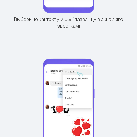
Выберыце кантакт у Viber і пазваніць з акна з яго
звесткамі