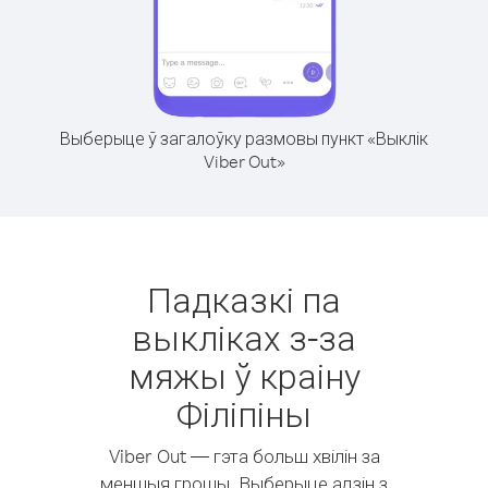
Выберыце ў загалоўку размовы пункт «Выклік
Viber Out»
Падказкі па
выкліках з-за
мяжы ў краіну
Філіпіны
Viber Out — гэта больш хвілін за
меншыя грошы. Выберыце адзін з