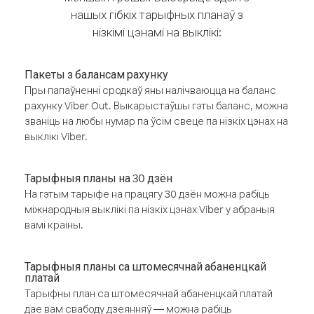
нашых гібкіх тарыфных планаў з
нізкімі цэнамі на выклікі:
Пакеты з балансам рахунку
Пры папаўненні сродкаў яны налічваюцца на баланс
рахунку Viber Out. Выкарыстаўшы гэты баланс, можна
званіць на любы нумар па ўсім свеце па нізкіх цэнах на
выклікі Viber.
Тарыфныя планы на 30 дзён
На гэтым тарыфе на працягу 30 дзён можна рабіць
міжнародныя выклікі па нізкіх цэнах Viber у абраныя
вамі краіны.
Тарыфныя планы са штомесячнай абаненцкай
платай
Тарыфны план са штомесячнай абаненцкай платай
дае вам свабоду дзеянняў — можна рабіць