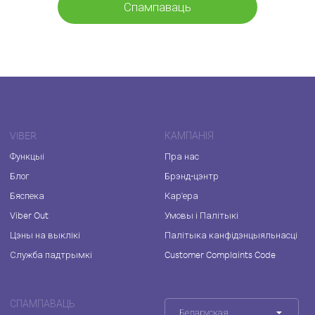
Спампаваць
VIBER
КАМПАНІЯ
Функцыі
Пра нас
Блог
Брэнд-цэнтр
Бяспека
Кар'ера
Viber Out
Умовы і Палітыкі
Цэны на выклікі
Палітыка канфідэнцыяльнасці
Служба падтрымкі
Customer Complaints Code
СПАМПАВАЦЬ
Беларуская