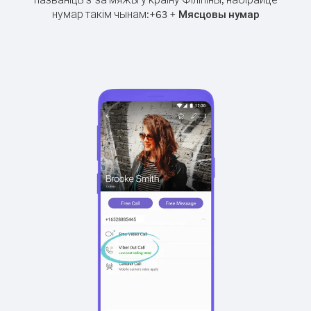
нумар такім чынам:
+
+
63
Мясцовы нумар