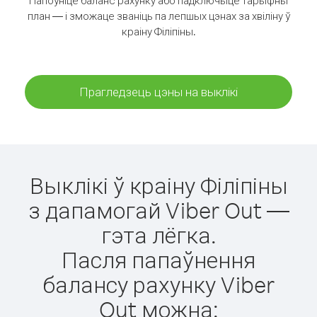
Папоўніце баланс рахунку або падключыце тарыфны
план — і зможаце званіць па лепшых цэнах за хвіліну ў
краіну Філіпіны.
Прагледзець цэны на выклікі
Выклікі ў краіну Філіпіны
з дапамогай Viber Out —
гэта лёгка.
Пасля папаўнення
балансу рахунку Viber
Out можна: