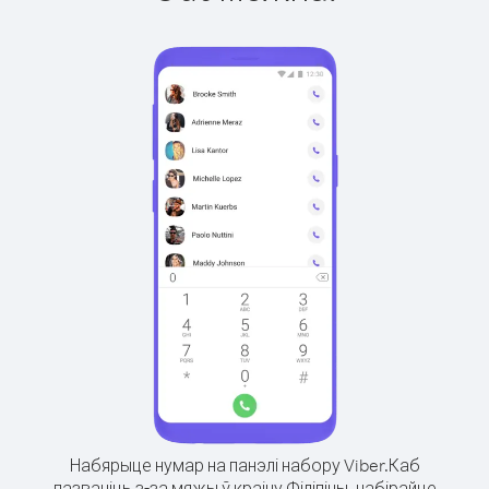
Набярыце нумар на панэлі набору Viber.
Каб
пазваніць з-за мяжы ў краіну Філіпіны, набірайце