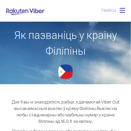
Увайсці
Togg
navig
Як пазваніць у краіну
Філіпіны
Дзе б вы ні знаходзіліся, рабіце з дапамогай Viber Out
высакаякасныя выклікі ў краіну Філіпіны.
Выклікі на
любы стацыянарны або мабільны нумар у краіне
Філіпіны ад 16.0 ¢ за хвіліну.