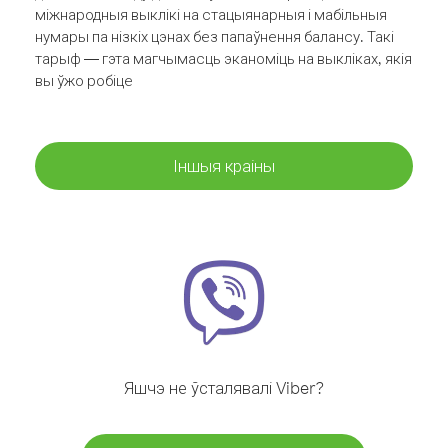
міжнародныя выклікі на стацыянарныя і мабільныя
нумары па нізкіх цэнах без папаўнення балансу. Такі
тарыф — гэта магчымасць эканоміць на выкліках, якія
вы ўжо робіце
Іншыя краіны
Яшчэ не ўсталявалі Viber?