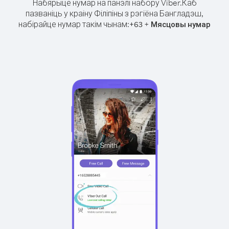
Набярыце нумар на панэлі набору Viber.
Каб
пазваніць у краіну Філіпіны з рэгіёна Бангладэш,
набірайце нумар такім чынам:
+
+
63
Мясцовы нумар