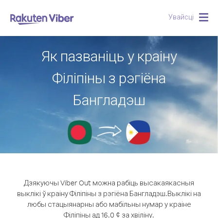
Увайсці
Togg
navig
Як пазваніць у краіну
Філіпіны з рэгіёна
Бангладэш
Дзякуючы Viber Out можна рабіць высакаякасныя
выклікі ў краіну Філіпіны з рэгіёна Бангладэш.
Выклікі на
любы стацыянарны або мабільны нумар у краіне
Філіпіны ад 16.0 ¢ за хвіліну.