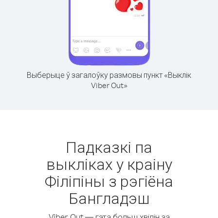
Выберыце ў загалоўку размовы пункт «Выклік
Viber Out»
Падказкі па
выкліках у краіну
Філіпіны з рэгіёна
Бангладэш
Viber Out — гэта больш хвілін за