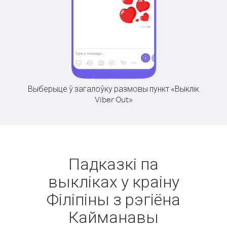
Выберыце ў загалоўку размовы пункт «Выклік
Viber Out»
Падказкі па
выкліках у краіну
Філіпіны з рэгіёна
Кайманавы