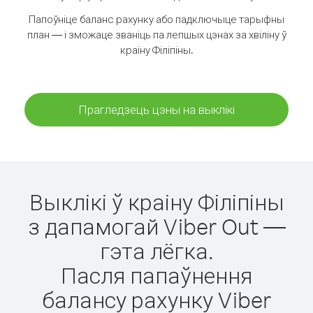
Папоўніце баланс рахунку або падключыце тарыфны
план — і зможаце званіць па лепшых цэнах за хвіліну ў
краіну Філіпіны.
Прагледзець цэны на выклікі
Выклікі ў краіну Філіпіны
з дапамогай Viber Out —
гэта лёгка.
Пасля папаўнення
балансу рахунку Viber