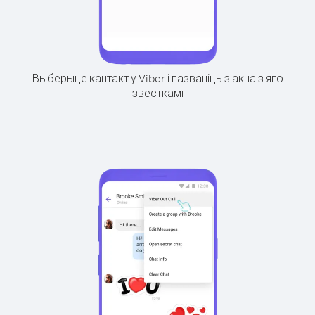
Выберыце кантакт у Viber і пазваніць з акна з яго
звесткамі