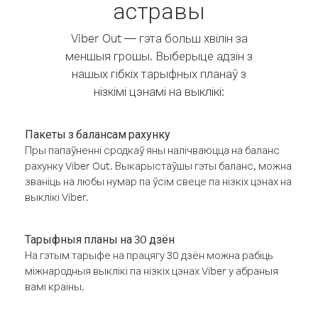
астравы
Viber Out — гэта больш хвілін за
меншыя грошы. Выберыце адзін з
нашых гібкіх тарыфных планаў з
нізкімі цэнамі на выклікі:
Пакеты з балансам рахунку
Пры папаўненні сродкаў яны налічваюцца на баланс
рахунку Viber Out. Выкарыстаўшы гэты баланс, можна
званіць на любы нумар па ўсім свеце па нізкіх цэнах на
выклікі Viber.
Тарыфныя планы на 30 дзён
На гэтым тарыфе на працягу 30 дзён можна рабіць
міжнародныя выклікі па нізкіх цэнах Viber у абраныя
вамі краіны.