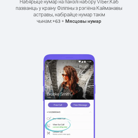
Набярыце нумар на панэлі набору Viber.
Каб
пазваніць у краіну Філіпіны з рэгіёна Кайманавы
астравы, набірайце нумар такім
чынам:
+
+
63
Мясцовы нумар