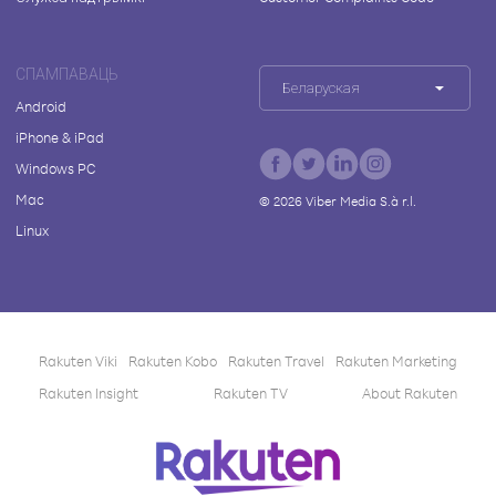
СПАМПАВАЦЬ
Беларуская
Android
iPhone & iPad
Windows PC
Mac
©
2026
Viber Media S.à r.l.
Linux
Rakuten Viki
Rakuten Kobo
Rakuten Travel
Rakuten Marketing
Rakuten Insight
Rakuten TV
About Rakuten