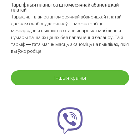
Тарыфныя планы са штомесячнай абаненцкай
платай
Тарыфны план са штомесячнай абаненцкай платай
дае вам свабоду дзеянняў — можна рабіць
міжнародныя выклікі на стацыянарныя і мабільныя
нумары па нізкіх цэнах без папаўнення балансу. Такі
тарыф — гэта магчымасць эканоміць на выкліках, якія
вы ўжо робіце
Іншыя краіны