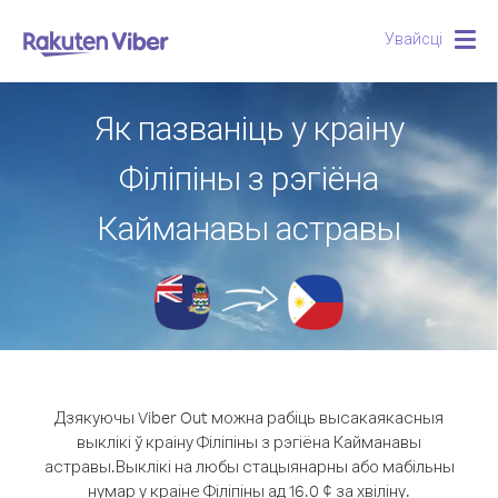
Увайсці
Togg
navig
Як пазваніць у краіну
Філіпіны з рэгіёна
Кайманавы астравы
Дзякуючы Viber Out можна рабіць высакаякасныя
выклікі ў краіну Філіпіны з рэгіёна Кайманавы
астравы.
Выклікі на любы стацыянарны або мабільны
нумар у краіне Філіпіны ад 16.0 ¢ за хвіліну.