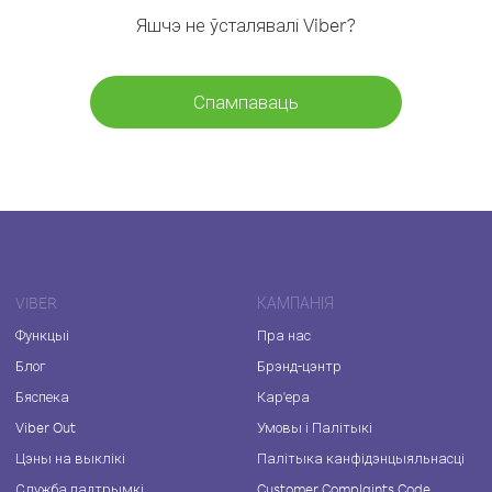
Яшчэ не ўсталявалі Viber?
Спампаваць
VIBER
КАМПАНІЯ
Функцыі
Пра нас
Блог
Брэнд-цэнтр
Бяспека
Кар'ера
Viber Out
Умовы і Палітыкі
Цэны на выклікі
Палітыка канфідэнцыяльнасці
Служба падтрымкі
Customer Complaints Code