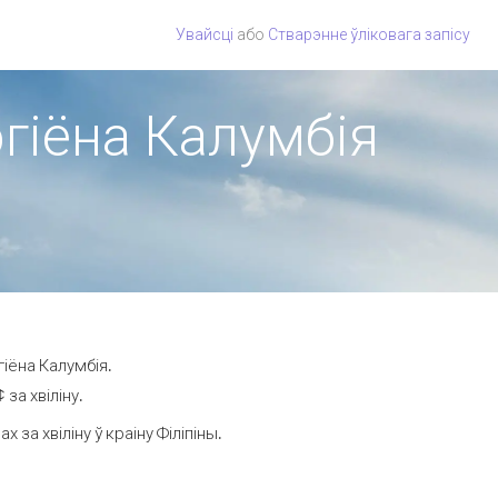
Увайсці
або
Стварэнне ўліковага запісу
эгіёна Калумбія
гіёна Калумбія.
за хвіліну.
а хвіліну ў краіну Філіпіны.