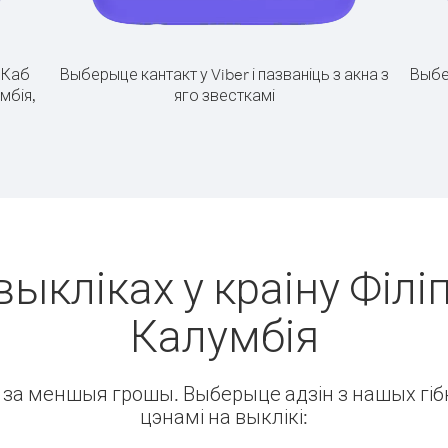
.
Каб
Выберыце кантакт у Viber і пазваніць з акна з
Выбе
умбія,
яго звесткамі
выкліках у краіну Філіп
Калумбія
ін за меншыя грошы. Выберыце адзін з нашых гібк
цэнамі на выклікі: