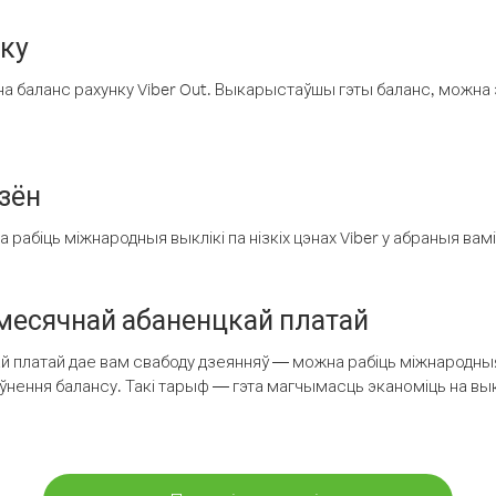
нку
а баланс рахунку Viber Out. Выкарыстаўшы гэты баланс, можна 
зён
рабіць міжнародныя выклікі па нізкіх цэнах Viber у абраныя вамі
есячнай абаненцкай платай
 платай дае вам свабоду дзеянняў — можна рабіць міжнародныя 
аўнення балансу. Такі тарыф — гэта магчымасць эканоміць на выкл