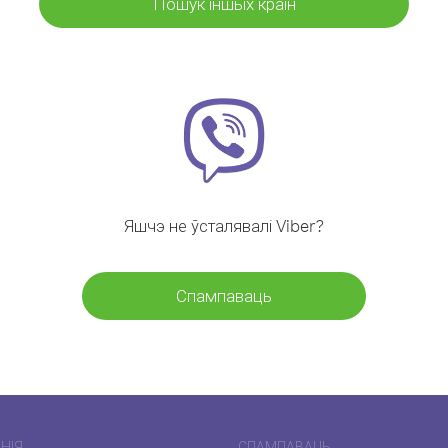
Пошук іншых краін
Яшчэ не ўсталявалі Viber?
Спампаваць
НІЯ
СПАМПАВАЦЬ