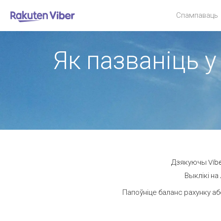
Спампаваць
Як пазваніць у
Дзякуючы Viber
Выклікі на
Папоўніце баланс рахунку аб