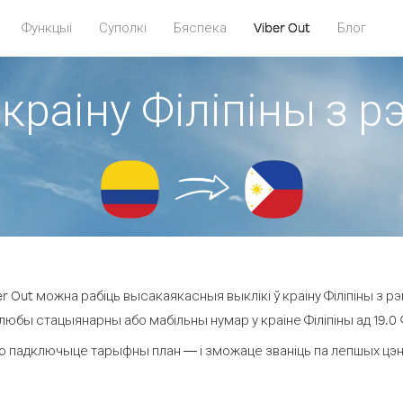
Функцыі
Суполкі
Бяспека
Viber Out
Блог
 краіну Філіпіны з р
 Out можна рабіць высакаякасныя выклікі ў краіну Філіпіны з рэ
 любы стацыянарны або мабільны нумар у краіне Філіпіны ад 19.0 ¢ 
о падключыце тарыфны план — і зможаце званіць па лепшых цэнах з