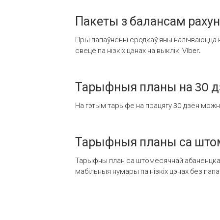
Пакеты з балансам раху
Пры папаўненні сродкаў яны налічваюцца н
свеце па нізкіх цэнах на выклікі Viber.
Тарыфныя планы на 30 д
На гэтым тарыфе на працягу 30 дзён можна 
Тарыфныя планы са штом
Тарыфны план са штомесячнай абаненцкай
мабільныя нумары па нізкіх цэнах без пап