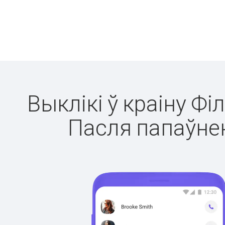
Выклікі ў краіну Фі
Пасля папаўнен