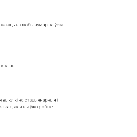
званіць на любы нумар па ўсім
 краіны.
выклікі на стацыянарныя і
іках, якія вы ўжо робіце