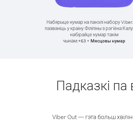
Набярыце нумар на панэлі набору Viber
пазваніць у краіну Філіпіны з рэгіёна Кал
набірайце нумар такім
чынам:
+
+
63
Мясцовы нумар
Падказкі па 
Viber Out — гэта больш хвіл