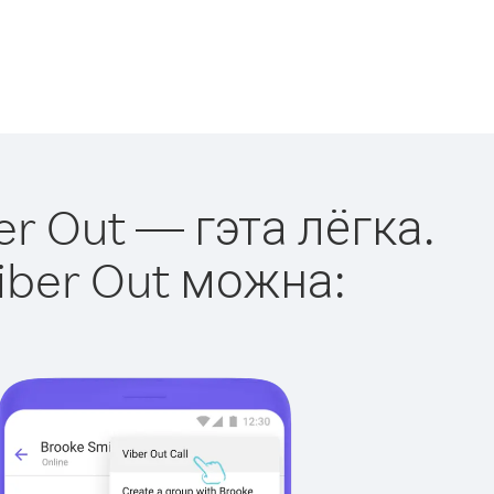
er Out — гэта лёгка.
iber Out можна: