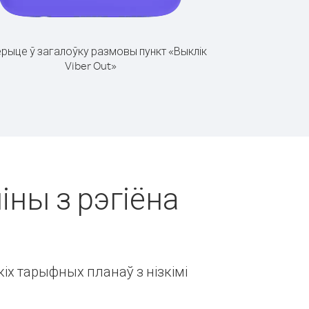
рыце ў загалоўку размовы пункт «Выклік
Viber Out»
іны з рэгіёна
іх тарыфных планаў з нізкімі