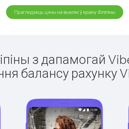
Прагледзець цэны на выклікі ў краіну Філіпіны
ліпіны з дапамогай Vib
ня балансу рахунку V