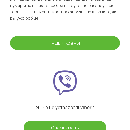
нумары па нізкіх цэнах без папаўнення балансу. Такі
тарыф — гэта магчымасць эканоміць на выкліках, якія
вы ўжо робіце
Іншыя краіны
Яшчэ не ўсталявалі Viber?
Спампаваць