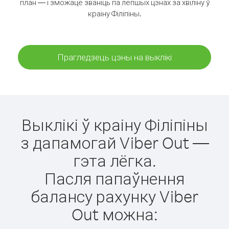
план — і зможаце званіць па лепшых цэнах за хвіліну ў
краіну Філіпіны.
Прагледзець цэны на выклікі
Выклікі ў краіну Філіпіны
з дапамогай Viber Out —
гэта лёгка.
Пасля папаўнення
балансу рахунку Viber
Out можна: