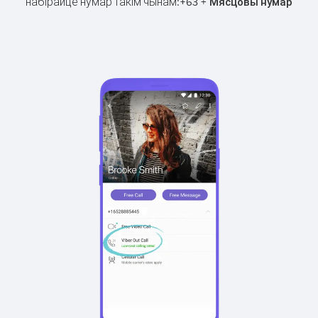
набірайце нумар такім чынам:
+
+
63
Мясцовы нумар