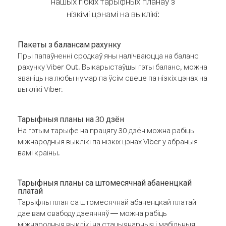
нашых гібкіх тарыфных планаў з
нізкімі цэнамі на выклікі:
Пакеты з балансам рахунку
Пры папаўненні сродкаў яны налічваюцца на баланс
рахунку Viber Out. Выкарыстаўшы гэты баланс, можна
званіць на любы нумар па ўсім свеце па нізкіх цэнах на
выклікі Viber.
Тарыфныя планы на 30 дзён
На гэтым тарыфе на працягу 30 дзён можна рабіць
міжнародныя выклікі па нізкіх цэнах Viber у абраныя
вамі краіны.
Тарыфныя планы са штомесячнай абаненцкай
платай
Тарыфны план са штомесячнай абаненцкай платай
дае вам свабоду дзеянняў — можна рабіць
міжнародныя выклікі на стацыянарныя і мабільныя