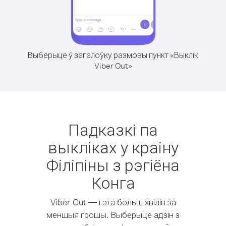
Выберыце ў загалоўку размовы пункт «Выклік
Viber Out»
Падказкі па
выкліках у краіну
Філіпіны з рэгіёна
Конга
Viber Out — гэта больш хвілін за
меншыя грошы. Выберыце адзін з