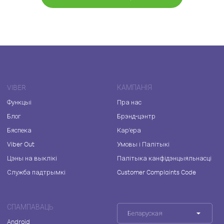
VIBER
КАМПАНІЯ
Функцыі
Пра нас
Блог
Брэнд-цэнтр
Бяспека
Кар'ера
Viber Out
Умовы і Палітыкі
Цэны на выклікі
Палітыка канфідэнцыяльнасці
Служба падтрымкі
Customer Complaints Code
СПАМПАВАЦЬ
Беларуская
Android