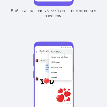
Выберыце кантакт у Viber і пазваніць з акна з яго
звесткамі