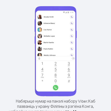
Набярыце нумар на панэлі набору Viber.
Каб
пазваніць у краіну Філіпіны з рэгіёна Конга,