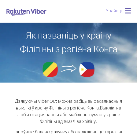
Увайсці
Togg
navig
Як пазваніць у краіну
Філіпіны з рэгіёна Конга
Дзякуючы Viber Out можна рабіць высакаякасныя
выклікі ў краіну Філіпіны з рэгіёна Конга.
Выклікі на
любы стацыянарны або мабільны нумар у краіне
Філіпіны ад 16.0 ¢ за хвіліну.
Папоўніце баланс рахунку або падключыце тарыфны