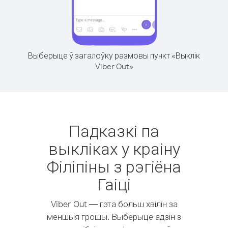
Выберыце ў загалоўку размовы пункт «Выклік
Viber Out»
Падказкі па
выкліках у краіну
Філіпіны з рэгіёна
Гаіці
Viber Out — гэта больш хвілін за
меншыя грошы. Выберыце адзін з