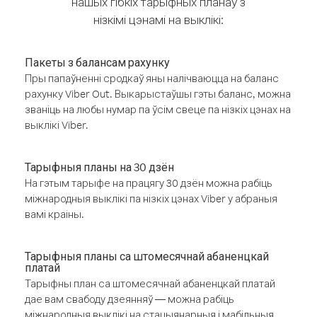
нашых гібкіх тарыфных планаў з
нізкімі цэнамі на выклікі:
Пакеты з балансам рахунку
Пры папаўненні сродкаў яны налічваюцца на баланс
рахунку Viber Out. Выкарыстаўшы гэты баланс, можна
званіць на любы нумар па ўсім свеце па нізкіх цэнах на
выклікі Viber.
Тарыфныя планы на 30 дзён
На гэтым тарыфе на працягу 30 дзён можна рабіць
міжнародныя выклікі па нізкіх цэнах Viber у абраныя
вамі краіны.
Тарыфныя планы са штомесячнай абаненцкай
платай
Тарыфны план са штомесячнай абаненцкай платай
дае вам свабоду дзеянняў — можна рабіць
міжнародныя выклікі на стацыянарныя і мабільныя