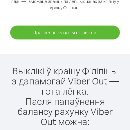
план — і зможаце званіць па лепшых цэнах за хвіліну ў
краіну Філіпіны.
Прагледзець цэны на выклікі
Выклікі ў краіну Філіпіны
з дапамогай Viber Out —
гэта лёгка.
Пасля папаўнення
балансу рахунку Viber
Out можна: