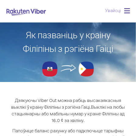
Увайсці
Togg
navig
Як пазваніць у краіну
Філіпіны з рэгіёна Гаіці
Дзякуючы Viber Out можна рабіць высакаякасныя
выклікі ў краіну Філіпіны з рэгіёна Гаіці.
Выклікі на любы
стацыянарны або мабільны нумар у краіне Філіпіны ад
16.0 ¢ за хвіліну.
Папоўніце баланс рахунку або падключыце тарыфны