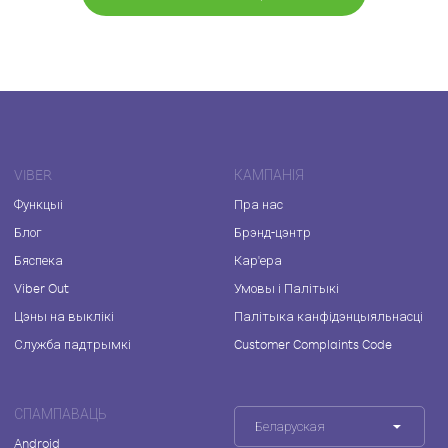
VIBER
КАМПАНІЯ
Функцыі
Пра нас
Блог
Брэнд-цэнтр
Бяспека
Кар'ера
Viber Out
Умовы і Палітыкі
Цэны на выклікі
Палітыка канфідэнцыяльнасці
Служба падтрымкі
Customer Complaints Code
СПАМПАВАЦЬ
Беларуская
Android