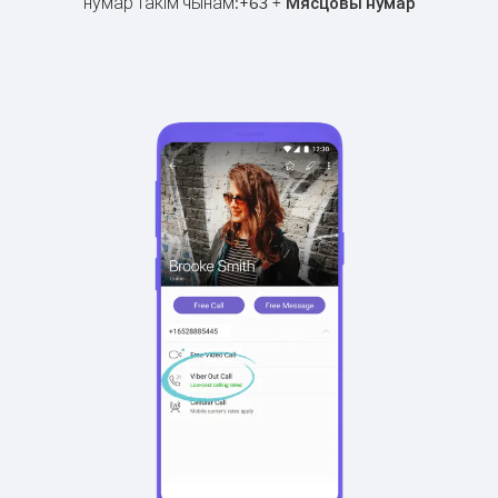
нумар такім чынам:
+
+
63
Мясцовы нумар