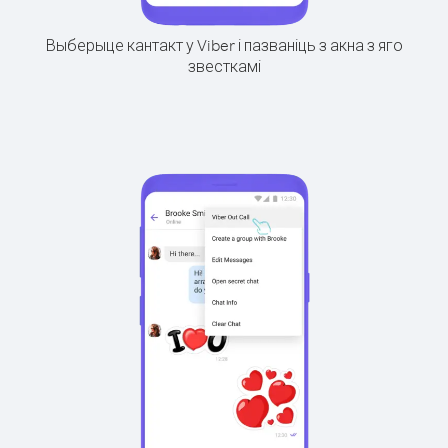
Выберыце кантакт у Viber і пазваніць з акна з яго
звесткамі