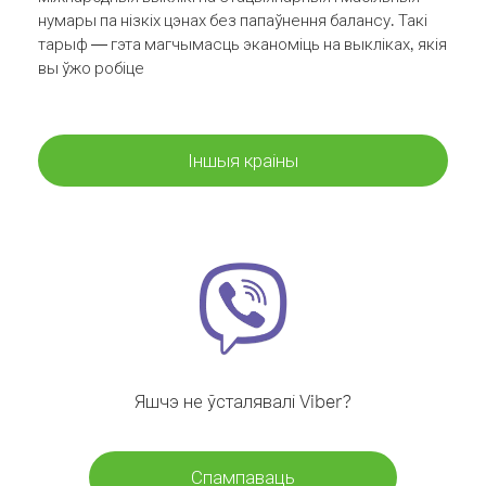
нумары па нізкіх цэнах без папаўнення балансу. Такі
тарыф — гэта магчымасць эканоміць на выкліках, якія
вы ўжо робіце
Іншыя краіны
Яшчэ не ўсталявалі Viber?
Спампаваць