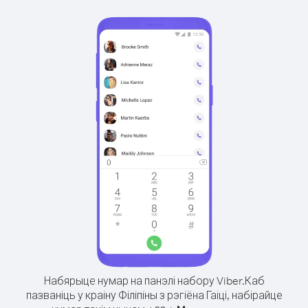
Набярыце нумар на панэлі набору Viber.
Каб
пазваніць у краіну Філіпіны з рэгіёна Гаіці, набірайце