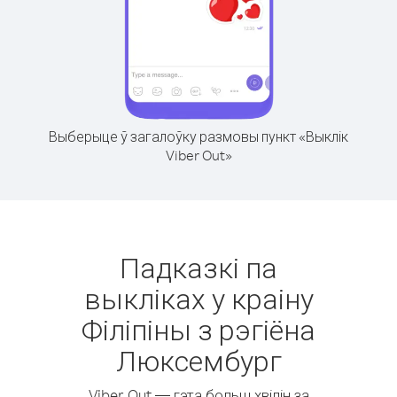
Выберыце ў загалоўку размовы пункт «Выклік
Viber Out»
Падказкі па
выкліках у краіну
Філіпіны з рэгіёна
Люксембург
Viber Out — гэта больш хвілін за