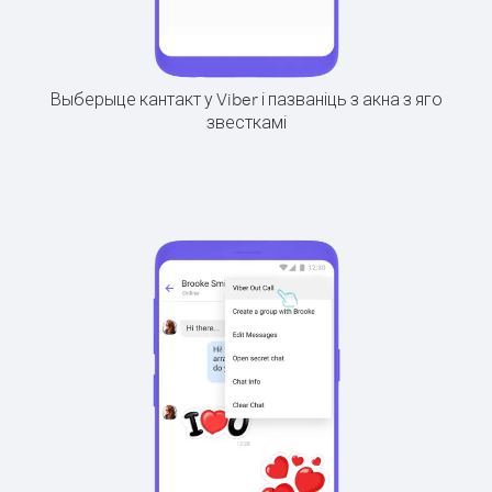
Выберыце кантакт у Viber і пазваніць з акна з яго
звесткамі