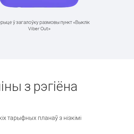
рыце ў загалоўку размовы пункт «Выклік
Viber Out»
іны з рэгіёна
іх тарыфных планаў з нізкімі