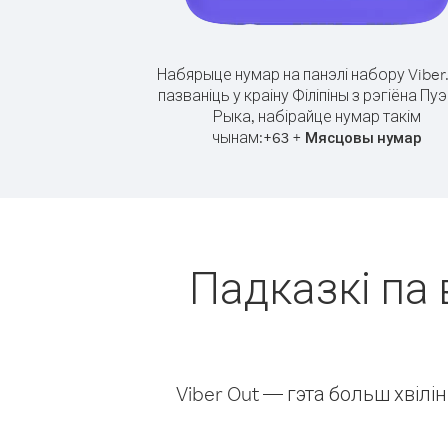
Набярыце нумар на панэлі набору Viber
пазваніць у краіну Філіпіны з рэгіёна Пуэ
Рыка, набірайце нумар такім
чынам:
+
+
63
Мясцовы нумар
Падказкі па 
Viber Out — гэта больш хвіл