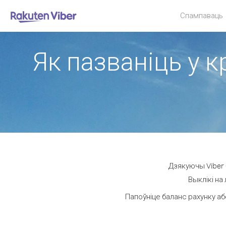
Спампаваць
Як пазваніць у к
Дзякуючы Viber 
Выклікі на
Папоўніце баланс рахунку аб