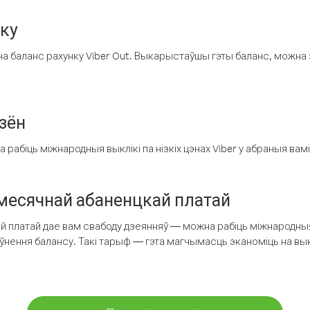
нку
а баланс рахунку Viber Out. Выкарыстаўшы гэты баланс, можна 
зён
рабіць міжнародныя выклікі па нізкіх цэнах Viber у абраныя вамі
есячнай абаненцкай платай
 платай дае вам свабоду дзеянняў — можна рабіць міжнародныя 
аўнення балансу. Такі тарыф — гэта магчымасць эканоміць на выкл