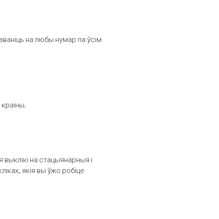
званіць на любы нумар па ўсім
 краіны.
выклікі на стацыянарныя і
іках, якія вы ўжо робіце