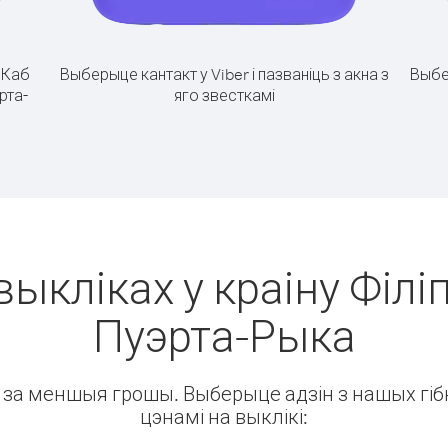
.
Каб
Выберыце кантакт у Viber і пазваніць з акна з
Выбе
рта-
яго звесткамі
выкліках у краіну Філіп
Пуэрта-Рыка
ін за меншыя грошы. Выберыце адзін з нашых гібк
цэнамі на выклікі: