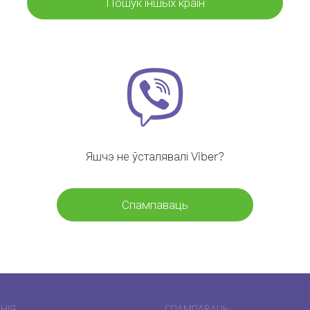
Пошук іншых краін
Яшчэ не ўсталявалі Viber?
Спампаваць
НІЯ
СПАМПАВАЦЬ