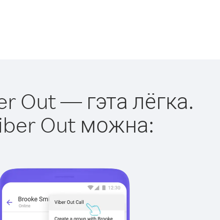
er Out — гэта лёгка.
iber Out можна: