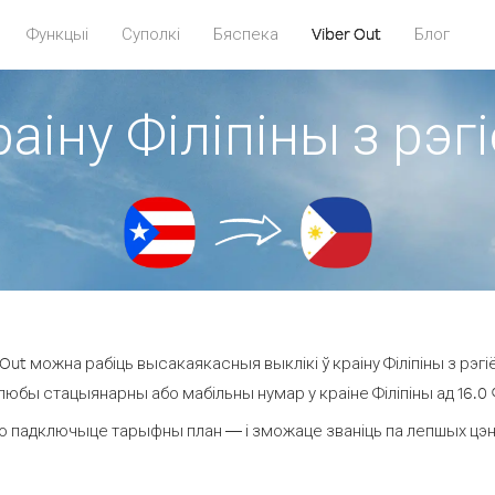
Функцыі
Суполкі
Бяспека
Viber Out
Блог
раіну Філіпіны з рэ
Out можна рабіць высакаякасныя выклікі ў краіну Філіпіны з рэгі
 любы стацыянарны або мабільны нумар у краіне Філіпіны ад 16.0 ¢ 
о падключыце тарыфны план — і зможаце званіць па лепшых цэнах з