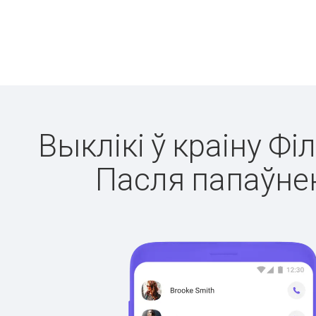
Выклікі ў краіну Фі
Пасля папаўнен