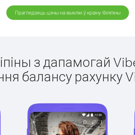
Прагледзець цэны на выклікі ў краіну Філіпіны
ліпіны з дапамогай Vib
ня балансу рахунку V