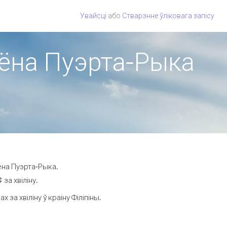
Увайсці
або
Стварэнне ўліковага запісу
гіёна Пуэрта-Рыка
ёна Пуэрта-Рыка.
за хвіліну.
а хвіліну ў краіну Філіпіны.