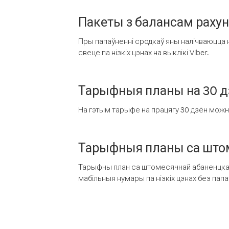
Пакеты з балансам раху
Пры папаўненні сродкаў яны налічваюцца н
свеце па нізкіх цэнах на выклікі Viber.
Тарыфныя планы на 30 д
На гэтым тарыфе на працягу 30 дзён можна 
Тарыфныя планы са штом
Тарыфны план са штомесячнай абаненцкай
мабільныя нумары па нізкіх цэнах без пап