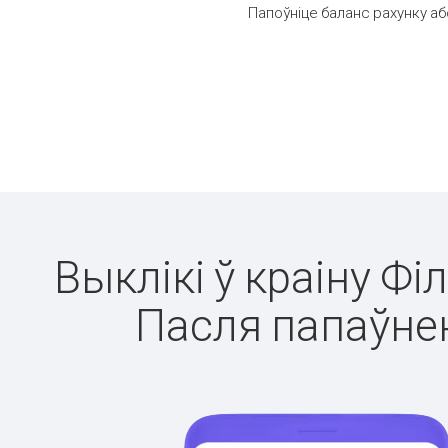
Папоўніце баланс рахунку аб
Выклікі ў краіну Фі
Пасля папаўнен