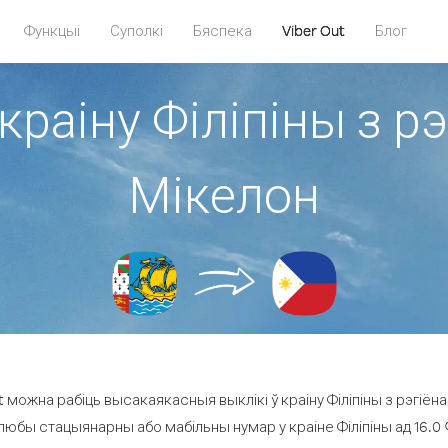
Функцыі
Суполкі
Бяспека
Viber Out
Блог
краіну Філіпіны з рэ
Мікелон
 можна рабіць высакаякасныя выклікі ў краіну Філіпіны з рэгіёна 
 любы стацыянарны або мабільны нумар у краіне Філіпіны ад 16.0 ¢ 