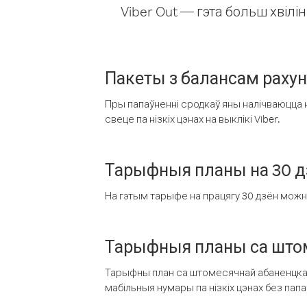
Viber Out — гэта больш хвіл
Пакеты з балансам раху
Пры папаўненні сродкаў яны налічваюцца н
свеце па нізкіх цэнах на выклікі Viber.
Тарыфныя планы на 30 д
На гэтым тарыфе на працягу 30 дзён можна 
Тарыфныя планы са штом
Тарыфны план са штомесячнай абаненцкай
мабільныя нумары па нізкіх цэнах без пап