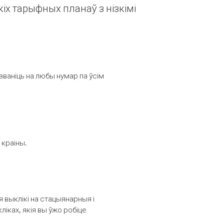
іх тарыфных планаў з нізкімі
званіць на любы нумар па ўсім
 краіны.
выклікі на стацыянарныя і
іках, якія вы ўжо робіце