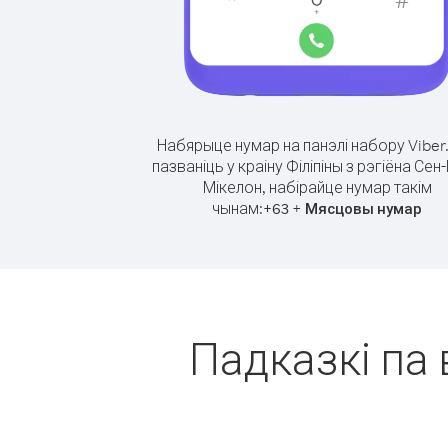
Набярыце нумар на панэлі набору Viber
пазваніць у краіну Філіпіны з рэгіёна Сен-П
Мікелон, набірайце нумар такім
чынам:
+
+
63
Мясцовы нумар
Падказкі па 