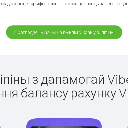
о падключыце тарыфны план — і зможаце званіць па лепшых цэнах з
Прагледзець цэны на выклікі ў краіну Філіпіны
ліпіны з дапамогай Vib
ня балансу рахунку V