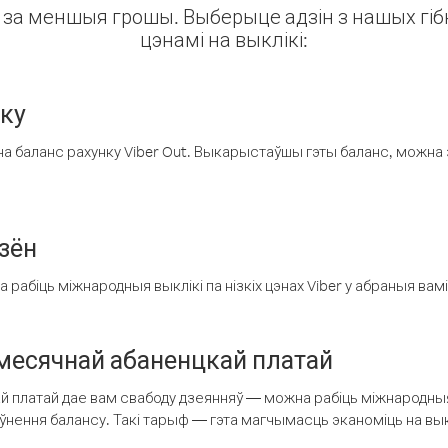
ін за меншыя грошы. Выберыце адзін з нашых гібк
цэнамі на выклікі:
нку
а баланс рахунку Viber Out. Выкарыстаўшы гэты баланс, можна 
зён
рабіць міжнародныя выклікі па нізкіх цэнах Viber у абраныя вамі
есячнай абаненцкай платай
 платай дае вам свабоду дзеянняў — можна рабіць міжнародныя 
аўнення балансу. Такі тарыф — гэта магчымасць эканоміць на выкл