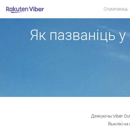
Спампаваць
Як пазваніць у 
Дзякуючы Viber Out
Выклікі на