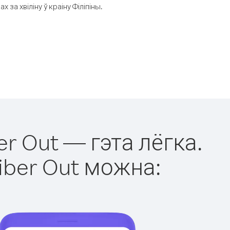
а хвіліну ў краіну Філіпіны.
er Out — гэта лёгка.
iber Out можна: