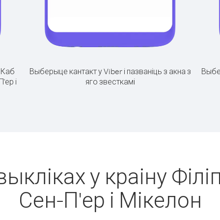
.
Каб
Выберыце кантакт у Viber і пазваніць з акна з
Выбе
'ер і
яго звесткамі
выкліках у краіну Філіп
Сен-П'ер і Мікелон