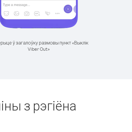
рыце ў загалоўку размовы пункт «Выклік
Viber Out»
іны з рэгіёна