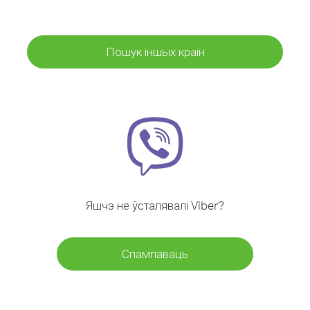
Пошук іншых краін
Яшчэ не ўсталявалі Viber?
Спампаваць