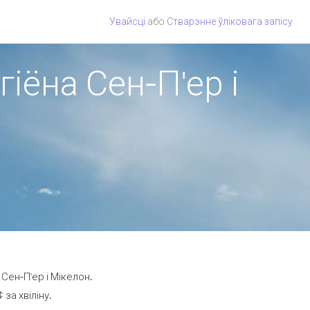
Увайсці
або
Стварэнне ўліковага запісу
гіёна Сен-П'ер і
Сен-П'ер і Мікелон.
за хвіліну.