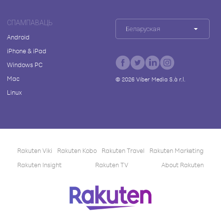
СПАМПАВАЦЬ
Беларуская
Android
iPhone & iPad
Windows PC
Mac
©
2026
Viber Media S.à r.l.
Linux
Rakuten Viki
Rakuten Kobo
Rakuten Travel
Rakuten Marketing
Rakuten Insight
Rakuten TV
About Rakuten