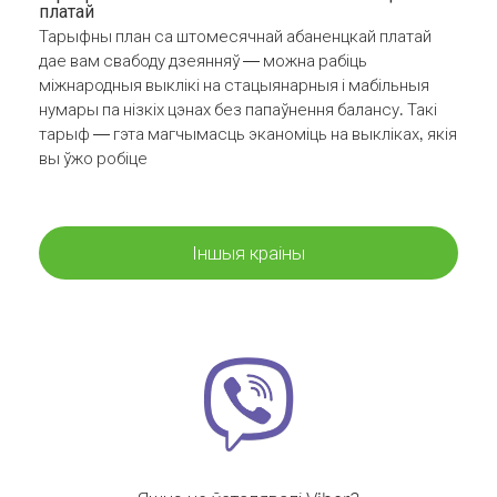
платай
Тарыфны план са штомесячнай абаненцкай платай
дае вам свабоду дзеянняў — можна рабіць
міжнародныя выклікі на стацыянарныя і мабільныя
нумары па нізкіх цэнах без папаўнення балансу. Такі
тарыф — гэта магчымасць эканоміць на выкліках, якія
вы ўжо робіце
Іншыя краіны