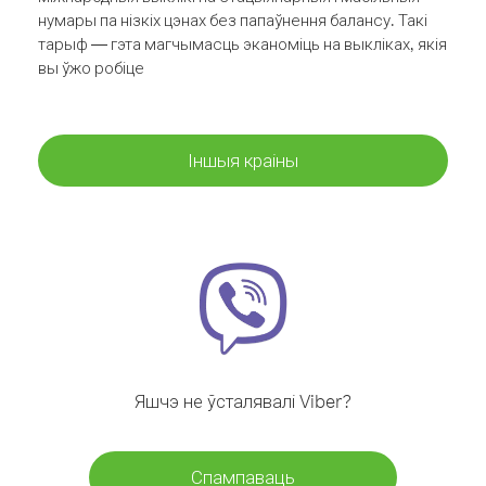
нумары па нізкіх цэнах без папаўнення балансу. Такі
тарыф — гэта магчымасць эканоміць на выкліках, якія
вы ўжо робіце
Іншыя краіны
Яшчэ не ўсталявалі Viber?
Спампаваць