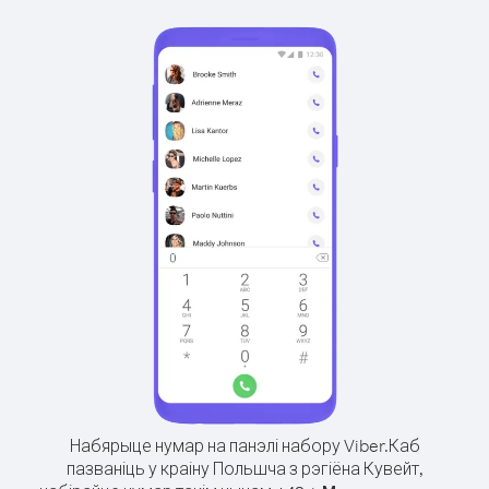
Набярыце нумар на панэлі набору Viber.
Каб
пазваніць у краіну Польшча з рэгіёна Кувейт,