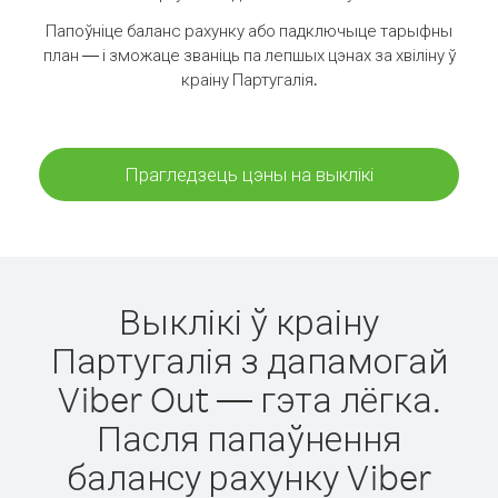
Папоўніце баланс рахунку або падключыце тарыфны
план — і зможаце званіць па лепшых цэнах за хвіліну ў
краіну Партугалія.
Прагледзець цэны на выклікі
Выклікі ў краіну
Партугалія з дапамогай
Viber Out — гэта лёгка.
Пасля папаўнення
балансу рахунку Viber