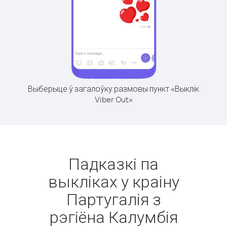
Выберыце ў загалоўку размовы пункт «Выклік
Viber Out»
Падказкі па
выкліках у краіну
Партугалія з
рэгіёна Калумбія