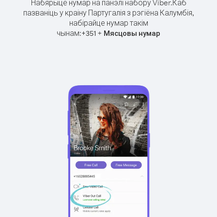
Набярыце нумар на панэлі набору Viber.
Каб
пазваніць у краіну Партугалія з рэгіёна Калумбія,
набірайце нумар такім
чынам:
+
+
351
Мясцовы нумар