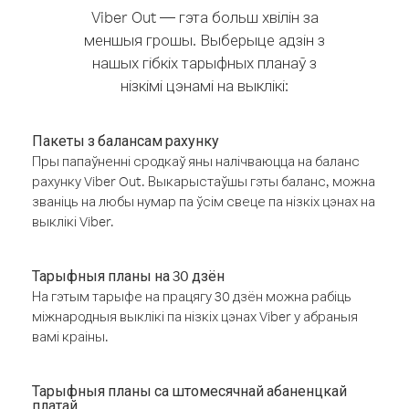
Viber Out — гэта больш хвілін за
меншыя грошы. Выберыце адзін з
нашых гібкіх тарыфных планаў з
нізкімі цэнамі на выклікі:
Пакеты з балансам рахунку
Пры папаўненні сродкаў яны налічваюцца на баланс
рахунку Viber Out. Выкарыстаўшы гэты баланс, можна
званіць на любы нумар па ўсім свеце па нізкіх цэнах на
выклікі Viber.
Тарыфныя планы на 30 дзён
На гэтым тарыфе на працягу 30 дзён можна рабіць
міжнародныя выклікі па нізкіх цэнах Viber у абраныя
вамі краіны.
Тарыфныя планы са штомесячнай абаненцкай
платай