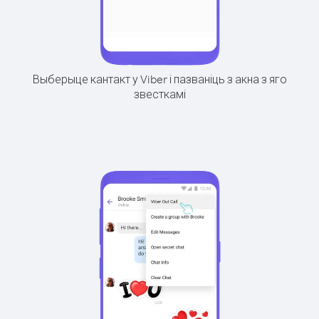
Выберыце кантакт у Viber і пазваніць з акна з яго
звесткамі