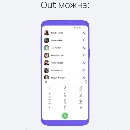
Out можна: