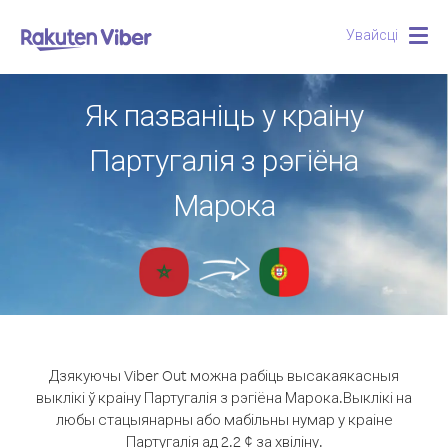
Увайсці
Togg
navig
Як пазваніць у краіну
Партугалія з рэгіёна
Марока
Дзякуючы Viber Out можна рабіць высакаякасныя
выклікі ў краіну Партугалія з рэгіёна Марока.
Выклікі на
любы стацыянарны або мабільны нумар у краіне
Партугалія ад 2.2 ¢ за хвіліну.