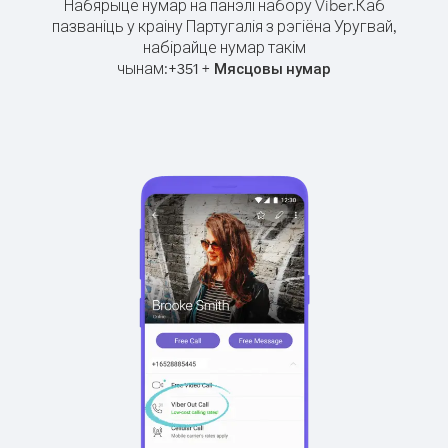
Набярыце нумар на панэлі набору Viber.
Каб
пазваніць у краіну Партугалія з рэгіёна Уругвай,
набірайце нумар такім
чынам:
+
+
351
Мясцовы нумар