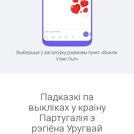
Выберыце ў загалоўку размовы пункт «Выклік
Viber Out»
Падказкі па
выкліках у краіну
Партугалія з
рэгіёна Уругвай