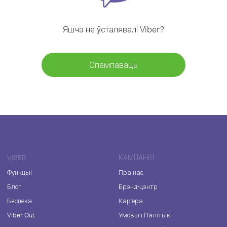
Яшчэ не ўсталявалі Viber?
Спампаваць
VIBER
КАМПАНІЯ
Функцыі
Пра нас
Блог
Брэнд-цэнтр
Бяспека
Кар'ера
Viber Out
Умовы і Палітыкі