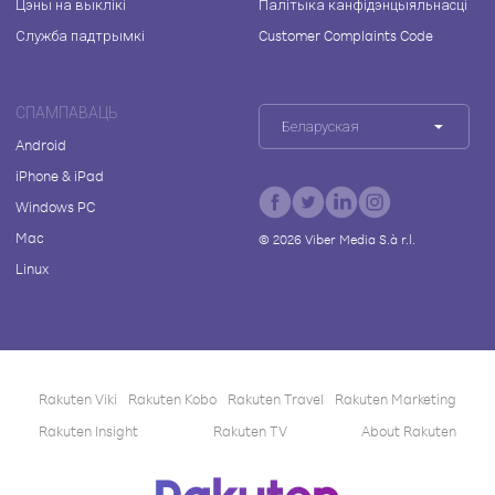
Цэны на выклікі
Палітыка канфідэнцыяльнасці
Служба падтрымкі
Customer Complaints Code
СПАМПАВАЦЬ
Беларуская
Android
iPhone & iPad
Windows PC
Mac
©
2026
Viber Media S.à r.l.
Linux
Rakuten Viki
Rakuten Kobo
Rakuten Travel
Rakuten Marketing
Rakuten Insight
Rakuten TV
About Rakuten