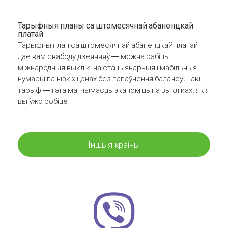
Тарыфныя планы са штомесячнай абаненцкай
платай
Тарыфны план са штомесячнай абаненцкай платай
дае вам свабоду дзеянняў — можна рабіць
міжнародныя выклікі на стацыянарныя і мабільныя
нумары па нізкіх цэнах без папаўнення балансу. Такі
тарыф — гэта магчымасць эканоміць на выкліках, якія
вы ўжо робіце
Іншыя краіны