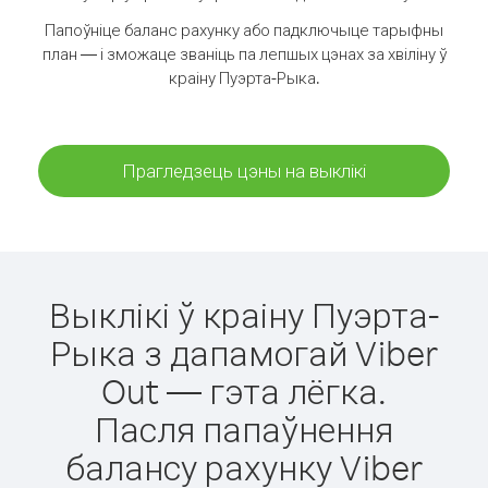
Папоўніце баланс рахунку або падключыце тарыфны
план — і зможаце званіць па лепшых цэнах за хвіліну ў
краіну Пуэрта-Рыка.
Прагледзець цэны на выклікі
Выклікі ў краіну Пуэрта-
Рыка з дапамогай Viber
Out — гэта лёгка.
Пасля папаўнення
балансу рахунку Viber