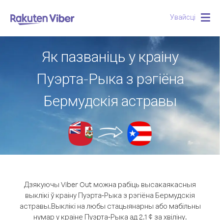
Увайсці
Togg
navig
Як пазваніць у краіну
Пуэрта-Рыка з рэгіёна
Бермудскія астравы
Дзякуючы Viber Out можна рабіць высакаякасныя
выклікі ў краіну Пуэрта-Рыка з рэгіёна Бермудскія
астравы.
Выклікі на любы стацыянарны або мабільны
нумар у краіне Пуэрта-Рыка ад 2.1 ¢ за хвіліну.