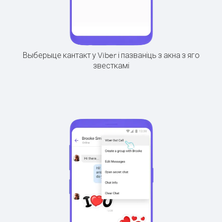
Выберыце кантакт у Viber і пазваніць з акна з яго
звесткамі