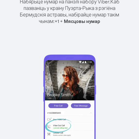
Набярыце нумар на панэлі набору Viber.
Каб
пазваніць у краіну Пуэрта-Рыка з рэгіёна
Бермудскія астравы, набірайце нумар такім
чынам:
+
+
1
Мясцовы нумар