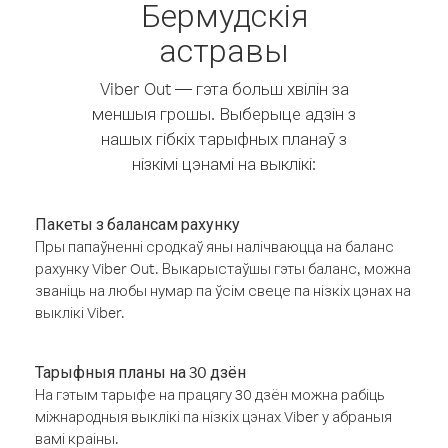
Бермудскія
астравы
Viber Out — гэта больш хвілін за
меншыя грошы. Выберыце адзін з
нашых гібкіх тарыфных планаў з
нізкімі цэнамі на выклікі:
Пакеты з балансам рахунку
Пры папаўненні сродкаў яны налічваюцца на баланс
рахунку Viber Out. Выкарыстаўшы гэты баланс, можна
званіць на любы нумар па ўсім свеце па нізкіх цэнах на
выклікі Viber.
Тарыфныя планы на 30 дзён
На гэтым тарыфе на працягу 30 дзён можна рабіць
міжнародныя выклікі па нізкіх цэнах Viber у абраныя
вамі краіны.