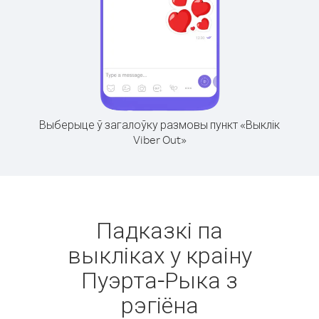
Выберыце ў загалоўку размовы пункт «Выклік
Viber Out»
Падказкі па
выкліках у краіну
Пуэрта-Рыка з
рэгіёна