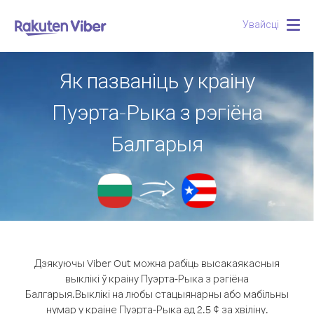
Увайсці
Togg
navig
Як пазваніць у краіну
Пуэрта-Рыка з рэгіёна
Балгарыя
Дзякуючы Viber Out можна рабіць высакаякасныя
выклікі ў краіну Пуэрта-Рыка з рэгіёна
Балгарыя.
Выклікі на любы стацыянарны або мабільны
нумар у краіне Пуэрта-Рыка ад 2.5 ¢ за хвіліну.