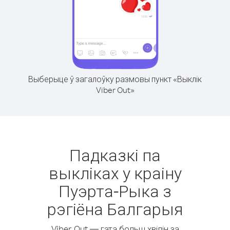
Выберыце ў загалоўку размовы пункт «Выклік
Viber Out»
Падказкі па
выкліках у краіну
Пуэрта-Рыка з
рэгіёна Балгарыя
Viber Out — гэта больш хвілін за