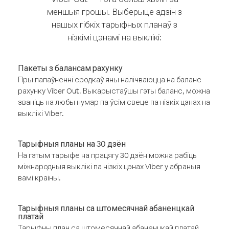
меншыя грошы. Выберыце адзін з
нашых гібкіх тарыфных планаў з
нізкімі цэнамі на выклікі:
Пакеты з балансам рахунку
Пры папаўненні сродкаў яны налічваюцца на баланс
рахунку Viber Out. Выкарыстаўшы гэты баланс, можна
званіць на любы нумар па ўсім свеце па нізкіх цэнах на
выклікі Viber.
Тарыфныя планы на 30 дзён
На гэтым тарыфе на працягу 30 дзён можна рабіць
міжнародныя выклікі па нізкіх цэнах Viber у абраныя
вамі краіны.
Тарыфныя планы са штомесячнай абаненцкай
платай
Тарыфны план са штомесячнай абаненцкай платай