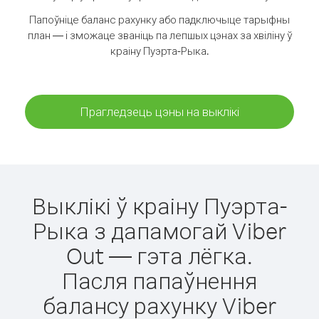
Папоўніце баланс рахунку або падключыце тарыфны
план — і зможаце званіць па лепшых цэнах за хвіліну ў
краіну Пуэрта-Рыка.
Прагледзець цэны на выклікі
Выклікі ў краіну Пуэрта-
Рыка з дапамогай Viber
Out — гэта лёгка.
Пасля папаўнення
балансу рахунку Viber