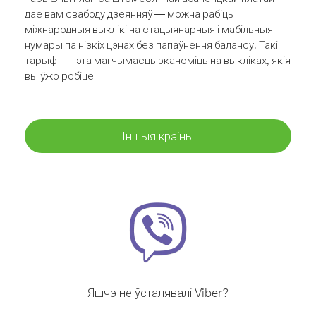
дае вам свабоду дзеянняў — можна рабіць
міжнародныя выклікі на стацыянарныя і мабільныя
нумары па нізкіх цэнах без папаўнення балансу. Такі
тарыф — гэта магчымасць эканоміць на выкліках, якія
вы ўжо робіце
Іншыя краіны
Яшчэ не ўсталявалі Viber?