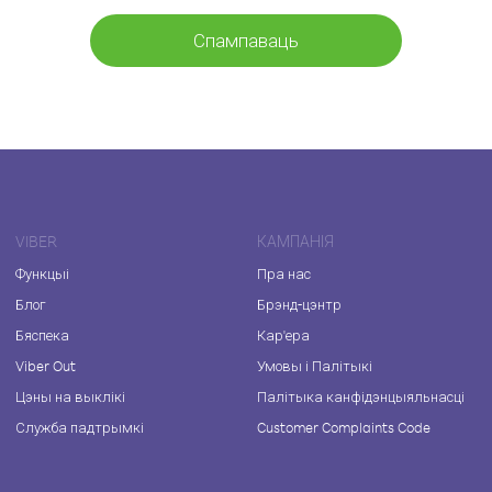
Спампаваць
VIBER
КАМПАНІЯ
Функцыі
Пра нас
Блог
Брэнд-цэнтр
Бяспека
Кар'ера
Viber Out
Умовы і Палітыкі
Цэны на выклікі
Палітыка канфідэнцыяльнасці
Служба падтрымкі
Customer Complaints Code