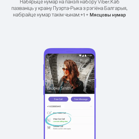
Набярыце нумар на панэлі набору Viber.
Каб
пазваніць у краіну Пуэрта-Рыка з рэгіёна Балгарыя,
набірайце нумар такім чынам:
+
+
1
Мясцовы нумар