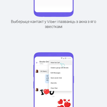
Выберыце кантакт у Viber і пазваніць з акна з яго
звесткамі