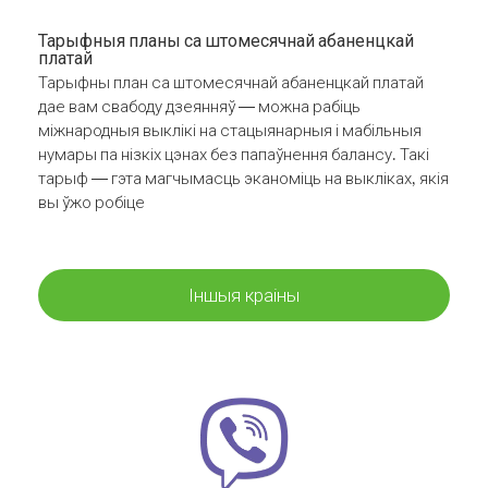
Тарыфныя планы са штомесячнай абаненцкай
платай
Тарыфны план са штомесячнай абаненцкай платай
дае вам свабоду дзеянняў — можна рабіць
міжнародныя выклікі на стацыянарныя і мабільныя
нумары па нізкіх цэнах без папаўнення балансу. Такі
тарыф — гэта магчымасць эканоміць на выкліках, якія
вы ўжо робіце
Іншыя краіны