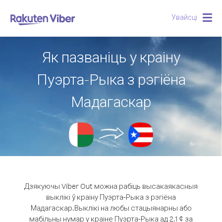
Увайсці
Togg
navig
Як пазваніць у краіну
Пуэрта-Рыка з рэгіёна
Мадагаскар
Дзякуючы Viber Out можна рабіць высакаякасныя
выклікі ў краіну Пуэрта-Рыка з рэгіёна
Мадагаскар.
Выклікі на любы стацыянарны або
мабільны нумар у краіне Пуэрта-Рыка ад 2.1 ¢ за