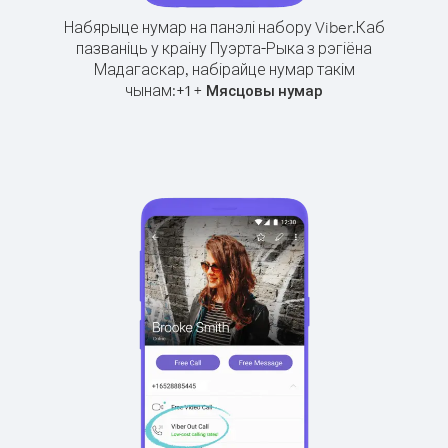
Набярыце нумар на панэлі набору Viber.
Каб
пазваніць у краіну Пуэрта-Рыка з рэгіёна
Мадагаскар, набірайце нумар такім
чынам:
+
+
1
Мясцовы нумар