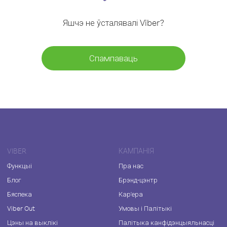
Яшчэ не ўсталявалі Viber?
Спампаваць
VIBER
КАМПАНІЯ
Функцыі
Пра нас
Блог
Брэнд-цэнтр
Бяспека
Кар'ера
Viber Out
Умовы і Палітыкі
Цэны на выклікі
Палітыка канфідэнцыяльнасці