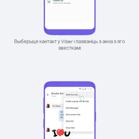
Выберыце кантакт у Viber і пазваніць з акна з яго
звесткамі