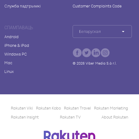
Служба падтрымкі
Customer Complaints Code
СПАМПАВАЦЬ
Беларуская
Android
iPhone & iPad
Windows PC
Mac
©
2026
Viber Media S.à r.l.
Linux
Rakuten Viki
Rakuten Kobo
Rakuten Travel
Rakuten Marketing
Rakuten Insight
Rakuten TV
About Rakuten