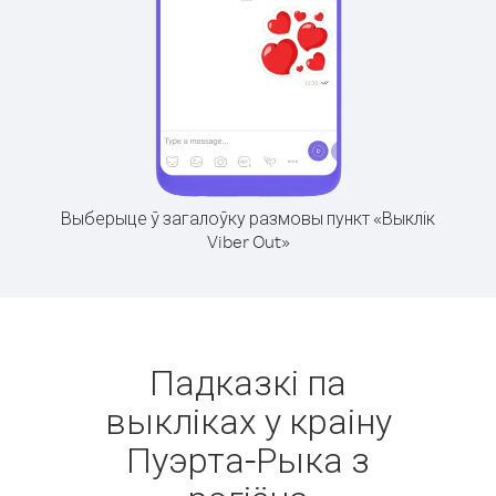
Выберыце ў загалоўку размовы пункт «Выклік
Viber Out»
Падказкі па
выкліках у краіну
Пуэрта-Рыка з