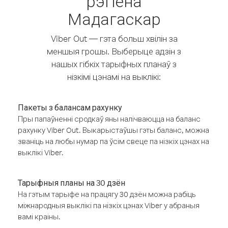
рэгіёна
Мадагаскар
Viber Out — гэта больш хвілін за
меншыя грошы. Выберыце адзін з
нашых гібкіх тарыфных планаў з
нізкімі цэнамі на выклікі:
Пакеты з балансам рахунку
Пры папаўненні сродкаў яны налічваюцца на баланс
рахунку Viber Out. Выкарыстаўшы гэты баланс, можна
званіць на любы нумар па ўсім свеце па нізкіх цэнах на
выклікі Viber.
Тарыфныя планы на 30 дзён
На гэтым тарыфе на працягу 30 дзён можна рабіць
міжнародныя выклікі па нізкіх цэнах Viber у абраныя
вамі краіны.