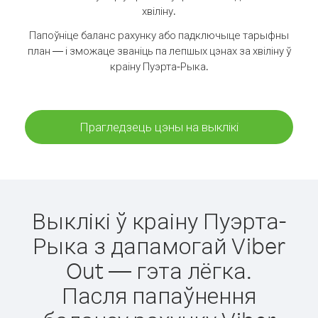
хвіліну.
Папоўніце баланс рахунку або падключыце тарыфны
план — і зможаце званіць па лепшых цэнах за хвіліну ў
краіну Пуэрта-Рыка.
Прагледзець цэны на выклікі
Выклікі ў краіну Пуэрта-
Рыка з дапамогай Viber
Out — гэта лёгка.
Пасля папаўнення