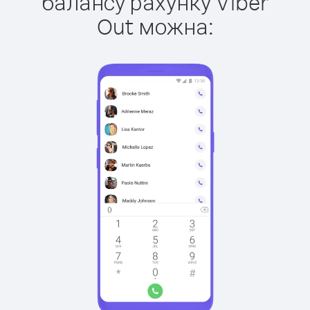
балансу рахунку Viber
Out можна: