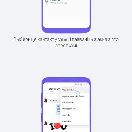
Выберыце кантакт у Viber і пазваніць з акна з яго
звесткамі