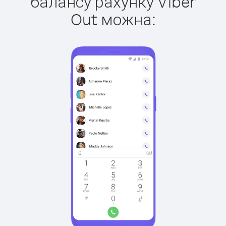
балансу рахунку Viber
Out можна: