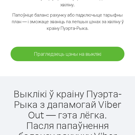
хвіліну.
Папоўніце баланс рахунку або падключыце тарыфны
план — і зможаце званіць па лепшых цэнах за хвіліну ў
краіну Пуэрта-Рыка.
Прагледзець цэны на выклікі
Выклікі ў краіну Пуэрта-
Рыка з дапамогай Viber
Out — гэта лёгка.
Пасля папаўнення