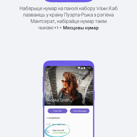
Набярыце нумар на панэлі набору Viber.
Каб
пазваніць у краіну Пуэрта-Рыка з рэгіёна
Мантсерат, набірайце нумар такім
чынам:
+
+
1
Мясцовы нумар