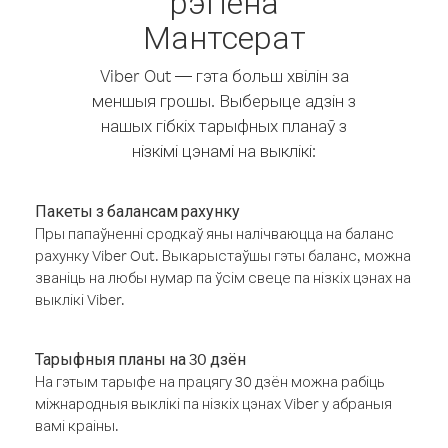
рэгіёна
Мантсерат
Viber Out — гэта больш хвілін за
меншыя грошы. Выберыце адзін з
нашых гібкіх тарыфных планаў з
нізкімі цэнамі на выклікі:
Пакеты з балансам рахунку
Пры папаўненні сродкаў яны налічваюцца на баланс
рахунку Viber Out. Выкарыстаўшы гэты баланс, можна
званіць на любы нумар па ўсім свеце па нізкіх цэнах на
выклікі Viber.
Тарыфныя планы на 30 дзён
На гэтым тарыфе на працягу 30 дзён можна рабіць
міжнародныя выклікі па нізкіх цэнах Viber у абраныя
вамі краіны.