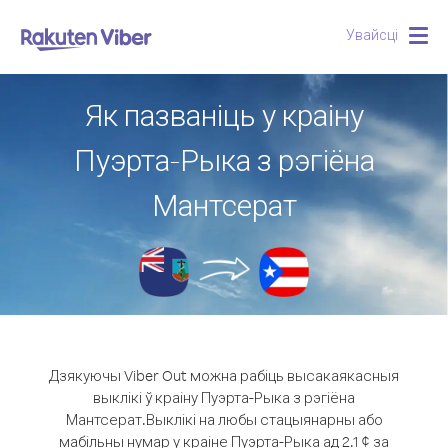
Увайсці
Togg
navig
Як пазваніць у краіну
Пуэрта-Рыка з рэгіёна
Мантсерат
Дзякуючы Viber Out можна рабіць высакаякасныя
выклікі ў краіну Пуэрта-Рыка з рэгіёна
Мантсерат.
Выклікі на любы стацыянарны або
мабільны нумар у краіне Пуэрта-Рыка ад 2.1 ¢ за