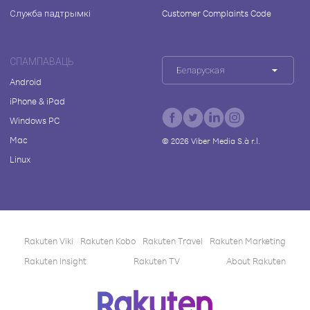
Служба падтрымкі
Customer Complaints Code
СПАМПАВАЦЬ
Беларуская
Android
iPhone & iPad
Windows PC
Mac
©
2026
Viber Media S.à r.l.
Linux
Rakuten Viki
Rakuten Kobo
Rakuten Travel
Rakuten Marketing
Rakuten Insight
Rakuten TV
About Rakuten