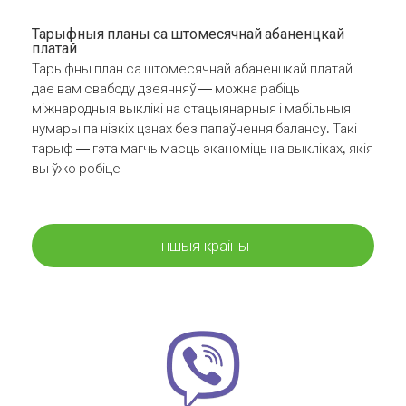
Тарыфныя планы са штомесячнай абаненцкай
платай
Тарыфны план са штомесячнай абаненцкай платай
дае вам свабоду дзеянняў — можна рабіць
міжнародныя выклікі на стацыянарныя і мабільныя
нумары па нізкіх цэнах без папаўнення балансу. Такі
тарыф — гэта магчымасць эканоміць на выкліках, якія
вы ўжо робіце
Іншыя краіны