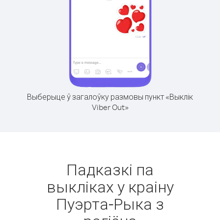
Выберыце ў загалоўку размовы пункт «Выклік
Viber Out»
Падказкі па
выкліках у краіну
Пуэрта-Рыка з