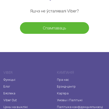
Яшчэ не ўсталявалі Viber?
Спампаваць
VIBER
КАМПАНІЯ
Функцыі
Пра нас
Блог
Брэнд-цэнтр
Бяспека
Кар'ера
Viber Out
Умовы і Палітыкі
Цэны на выклікі
Палітыка канфідэнцыяльнасці