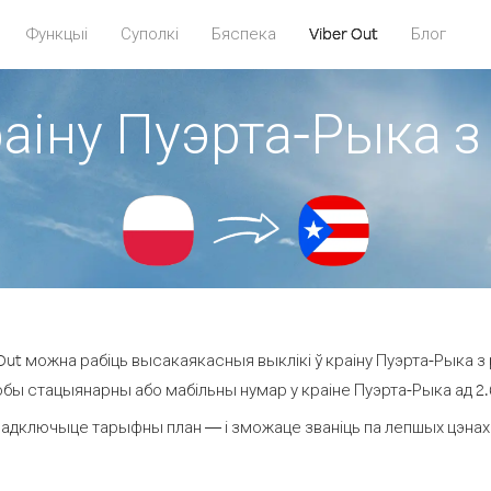
Функцыі
Суполкі
Бяспека
Viber Out
Блог
раіну Пуэрта-Рыка 
ut можна рабіць высакаякасныя выклікі ў краіну Пуэрта-Рыка з
юбы стацыянарны або мабільны нумар у краіне Пуэрта-Рыка ад 2.6 
падключыце тарыфны план — і зможаце званіць па лепшых цэнах за