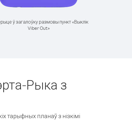
рыце ў загалоўку размовы пункт «Выклік
Viber Out»
эрта-Рыка з
іх тарыфных планаў з нізкімі