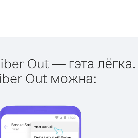
iber Out — гэта лёгка.
iber Out можна: