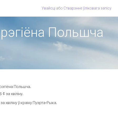
Увайсці
або
Стварэнне ўліковага запісу
з рэгіёна Польшча
 рэгіёна Польшча.
¢ за хвіліну.
 хвіліну ў краіну Пуэрта-Рыка.