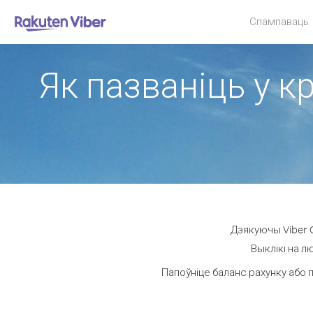
Спампаваць
Як пазваніць у к
Дзякуючы Viber O
Выклікі на л
Папоўніце баланс рахунку або 