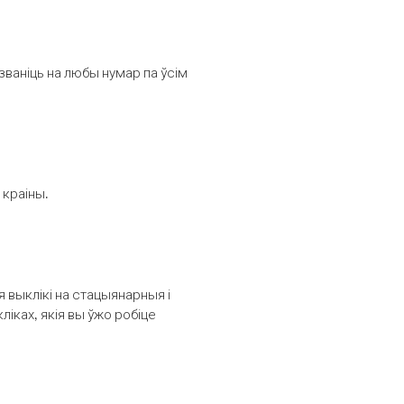
званіць на любы нумар па ўсім
 краіны.
выклікі на стацыянарныя і
іках, якія вы ўжо робіце