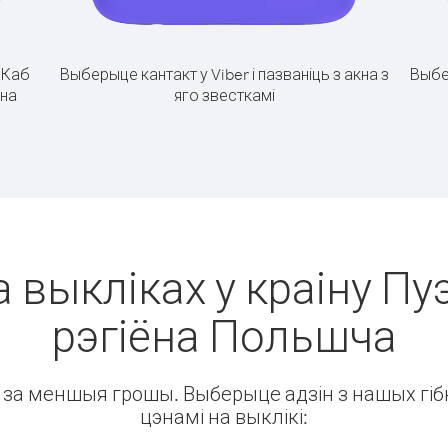
.
Каб
Выберыце кантакт у Viber і пазваніць з акна з
Выбе
ёна
яго звесткамі
а выкліках у краіну Пу
рэгіёна Польшча
ін за меншыя грошы. Выберыце адзін з нашых гібк
цэнамі на выклікі: