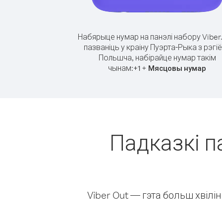
Набярыце нумар на панэлі набору Viber
пазваніць у краіну Пуэрта-Рыка з рэгі
Польшча, набірайце нумар такім
чынам:
+
+
1
Мясцовы нумар
Падказкі п
Viber Out — гэта больш хвіл