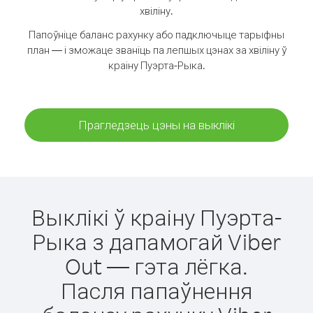
хвіліну.
Папоўніце баланс рахунку або падключыце тарыфны
план — і зможаце званіць па лепшых цэнах за хвіліну ў
краіну Пуэрта-Рыка.
Прагледзець цэны на выклікі
Выклікі ў краіну Пуэрта-
Рыка з дапамогай Viber
Out — гэта лёгка.
Пасля папаўнення