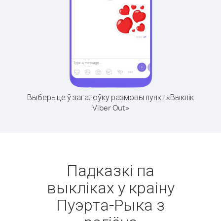
Выберыце ў загалоўку размовы пункт «Выклік
Viber Out»
Падказкі па
выкліках у краіну
Пуэрта-Рыка з