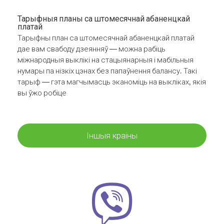
Тарыфныя планы са штомесячнай абаненцкай
платай
Тарыфны план са штомесячнай абаненцкай платай
дае вам свабоду дзеянняў — можна рабіць
міжнародныя выклікі на стацыянарныя і мабільныя
нумары па нізкіх цэнах без папаўнення балансу. Такі
тарыф — гэта магчымасць эканоміць на выкліках, якія
вы ўжо робіце
Іншыя краіны