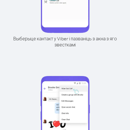
Выберыце кантакт у Viber і пазваніць з акна з яго
звесткамі