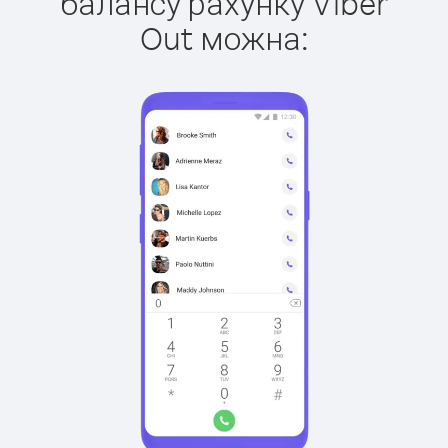
балансу рахунку Viber
Out можна: