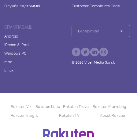
Служба падтрымкі
Customer Complaints Code
СПАМПАВАЦЬ
Беларуская
Android
iPhone & iPad
Windows PC
Mac
©
2026
Viber Media S.à r.l.
Linux
Rakuten Viki
Rakuten Kobo
Rakuten Travel
Rakuten Marketing
Rakuten Insight
Rakuten TV
About Rakuten