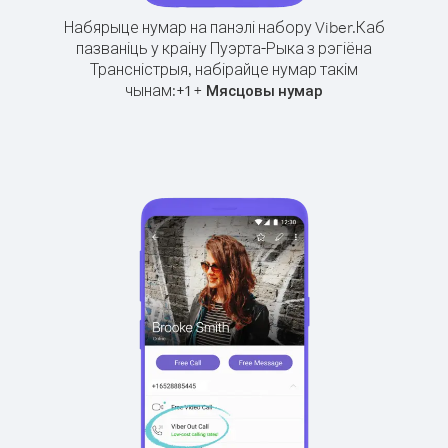
Набярыце нумар на панэлі набору Viber.
Каб
пазваніць у краіну Пуэрта-Рыка з рэгіёна
Трансністрыя, набірайце нумар такім
чынам:
+
+
1
Мясцовы нумар