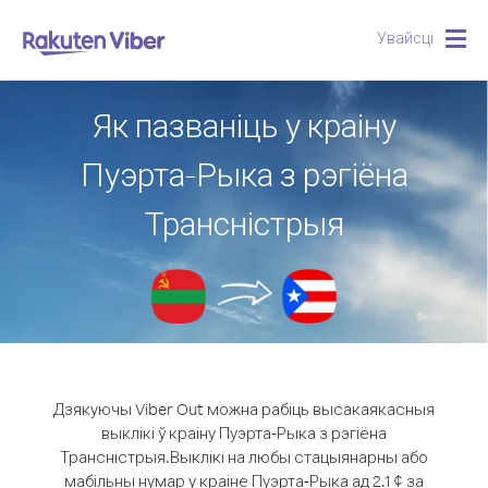
Увайсці
Togg
navig
Як пазваніць у краіну
Пуэрта-Рыка з рэгіёна
Трансністрыя
Дзякуючы Viber Out можна рабіць высакаякасныя
выклікі ў краіну Пуэрта-Рыка з рэгіёна
Трансністрыя.
Выклікі на любы стацыянарны або
мабільны нумар у краіне Пуэрта-Рыка ад 2.1 ¢ за