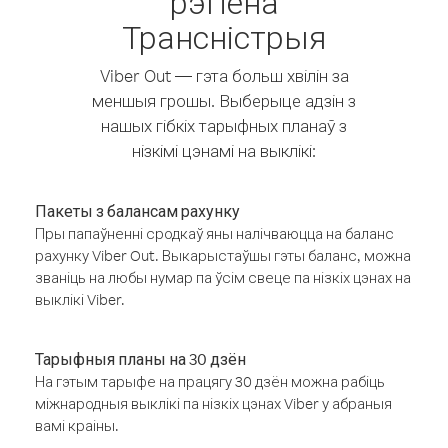
рэгіёна
Трансністрыя
Viber Out — гэта больш хвілін за
меншыя грошы. Выберыце адзін з
нашых гібкіх тарыфных планаў з
нізкімі цэнамі на выклікі:
Пакеты з балансам рахунку
Пры папаўненні сродкаў яны налічваюцца на баланс
рахунку Viber Out. Выкарыстаўшы гэты баланс, можна
званіць на любы нумар па ўсім свеце па нізкіх цэнах на
выклікі Viber.
Тарыфныя планы на 30 дзён
На гэтым тарыфе на працягу 30 дзён можна рабіць
міжнародныя выклікі па нізкіх цэнах Viber у абраныя
вамі краіны.