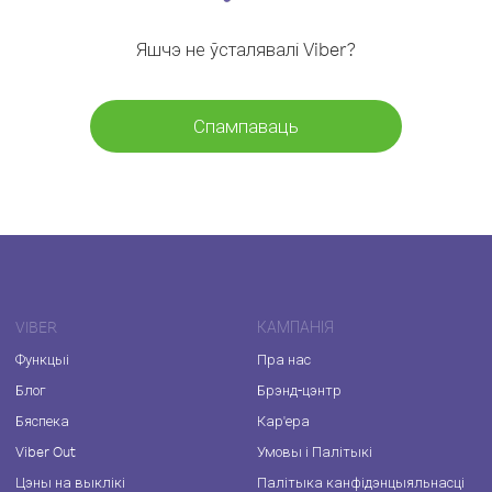
Яшчэ не ўсталявалі Viber?
Спампаваць
VIBER
КАМПАНІЯ
Функцыі
Пра нас
Блог
Брэнд-цэнтр
Бяспека
Кар'ера
Viber Out
Умовы і Палітыкі
Цэны на выклікі
Палітыка канфідэнцыяльнасці