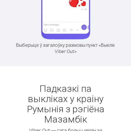
Выберыце ў загалоўку размовы пункт «Выклік
Viber Out»
Падказкі па
выкліках у краіну
Румынія з рэгіёна
Мазамбік
Viber Out — гэта больш хвілін за