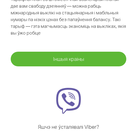
дае вам свабоду дзеянняў — можна рабіць
міжнародныя выклікі на стацыянарныя і мабільныя
нумары па нізкіх цэнах без папаўнення балансу. Такі
тарыф — гэта магчымасць эканоміць на выкліках, якія
вы ўжо робіце
Іншыя краіны
Яшчэ не ўсталявалі Viber?