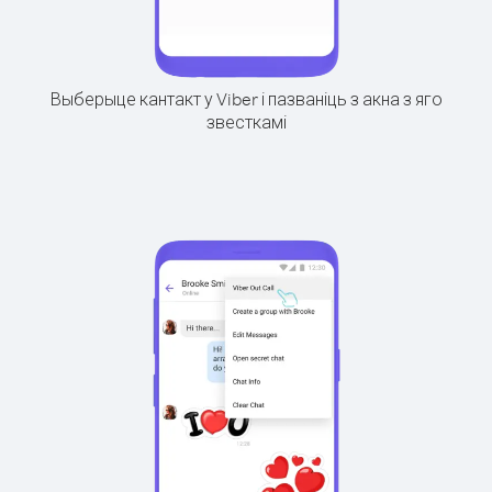
Выберыце кантакт у Viber і пазваніць з акна з яго
звесткамі