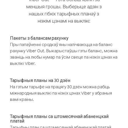
меншыя грошы. Выберыце адзін з
нашых гібкіх тарыфных планаў з
нізкімі цэнамі на выклікі:
Пакеты з балансам рахунку
Пры папаўненні сродкаў яны налічваюцца на баланс
рахунку Viber Out. Выкарыстаўшы гэты баланс, можна
званіць на любы нумар па ўсім свеце па нізкіх цэнах на
выклікі Viber.
Тарыфныя планы на 30 дзён
На гэтым тарыфе на працягу 30 дзён можна рабіць
міжнародныя выклікі па нізкіх цэнах Viber у абраныя
вамі краіны.
Тарыфныя планы са штомесячнай абаненцкай
платай
Тарыфны план са штомесячнай абаненцкай платай