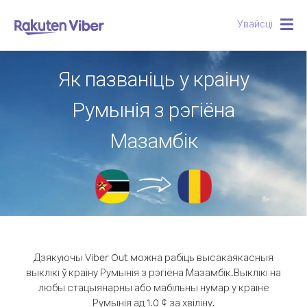
Увайсці
Togg
navig
Як пазваніць у краіну
Румынія з рэгіёна
Мазамбік
Дзякуючы Viber Out можна рабіць высакаякасныя
выклікі ў краіну Румынія з рэгіёна Мазамбік.
Выклікі на
любы стацыянарны або мабільны нумар у краіне
Румынія ад 1.0 ¢ за хвіліну.