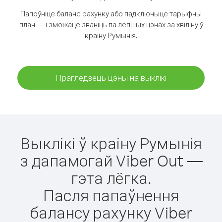
Папоўніце баланс рахунку або падключыце тарыфны
план — і зможаце званіць па лепшых цэнах за хвіліну ў
краіну Румынія.
Прагледзець цэны на выклікі
Выклікі ў краіну Румынія
з дапамогай Viber Out —
гэта лёгка.
Пасля папаўнення
балансу рахунку Viber