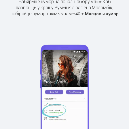
Набярыце нумар на панэлі набору Viber.
Каб
пазваніць у краіну Румынія з рэгіёна Мазамбік,
набірайце нумар такім чынам:
+
+
40
Мясцовы нумар