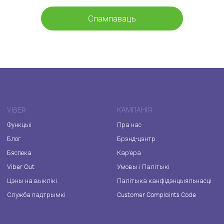
Спампаваць
VIBER
КАМПАНІЯ
Функцыі
Пра нас
Блог
Брэнд-цэнтр
Бяспека
Кар'ера
Viber Out
Умовы і Палітыкі
Цэны на выклікі
Палітыка канфідэнцыяльнасці
Служба падтрымкі
Customer Complaints Code