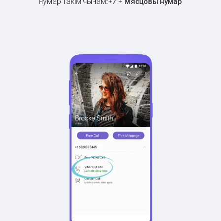
нумар такім чынам:
+
+
7
Мясцовы нумар