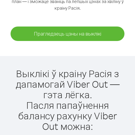
план — і зможаце званіць па лепшых цэнах за хвіліну ў
краіну Расія.
Прагледзець цэны на выклікі
Выклікі ў краіну Расія з
дапамогай Viber Out —
гэта лёгка.
Пасля папаўнення
балансу рахунку Viber
Out можна: