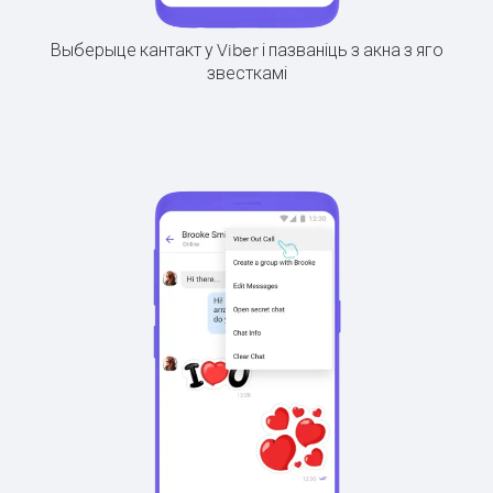
Выберыце кантакт у Viber і пазваніць з акна з яго
звесткамі