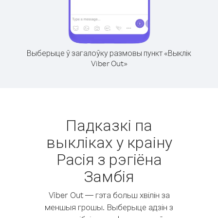
Выберыце ў загалоўку размовы пункт «Выклік
Viber Out»
Падказкі па
выкліках у краіну
Расія з рэгіёна
Замбія
Viber Out — гэта больш хвілін за
меншыя грошы. Выберыце адзін з