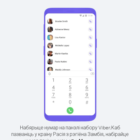
Набярыце нумар на панэлі набору Viber.
Каб
пазваніць у краіну Расія з рэгіёна Замбія, набірайце