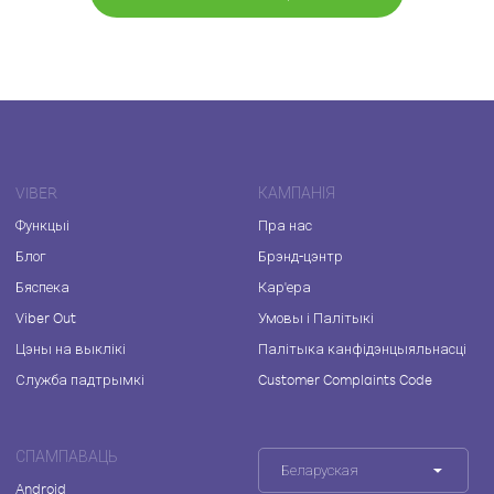
VIBER
КАМПАНІЯ
Функцыі
Пра нас
Блог
Брэнд-цэнтр
Бяспека
Кар'ера
Viber Out
Умовы і Палітыкі
Цэны на выклікі
Палітыка канфідэнцыяльнасці
Служба падтрымкі
Customer Complaints Code
СПАМПАВАЦЬ
Беларуская
Android