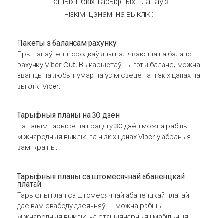
нашых гібкіх тарыфных планаў з
нізкімі цэнамі на выклікі:
Пакеты з балансам рахунку
Пры папаўненні сродкаў яны налічваюцца на баланс
рахунку Viber Out. Выкарыстаўшы гэты баланс, можна
званіць на любы нумар па ўсім свеце па нізкіх цэнах на
выклікі Viber.
Тарыфныя планы на 30 дзён
На гэтым тарыфе на працягу 30 дзён можна рабіць
міжнародныя выклікі па нізкіх цэнах Viber у абраныя
вамі краіны.
Тарыфныя планы са штомесячнай абаненцкай
платай
Тарыфны план са штомесячнай абаненцкай платай
дае вам свабоду дзеянняў — можна рабіць
міжнародныя выклікі на стацыянарныя і мабільныя