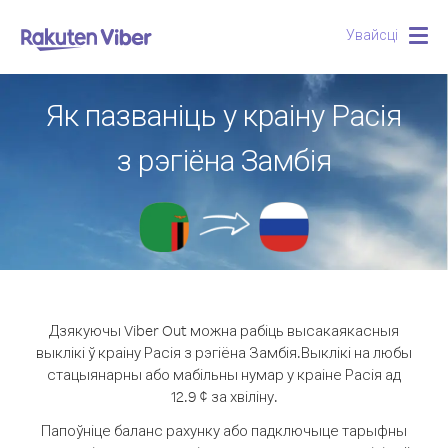
Увайсці
Togg
navig
Як пазваніць у краіну Расія
з рэгіёна Замбія
Дзякуючы Viber Out можна рабіць высакаякасныя
выклікі ў краіну Расія з рэгіёна Замбія.
Выклікі на любы
стацыянарны або мабільны нумар у краіне Расія ад
12.9 ¢ за хвіліну.
Папоўніце баланс рахунку або падключыце тарыфны