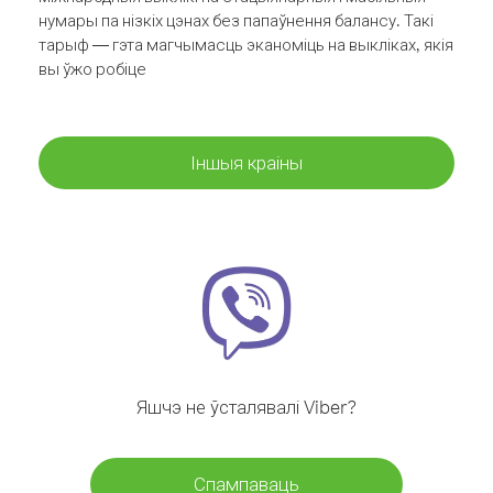
нумары па нізкіх цэнах без папаўнення балансу. Такі
тарыф — гэта магчымасць эканоміць на выкліках, якія
вы ўжо робіце
Іншыя краіны
Яшчэ не ўсталявалі Viber?
Спампаваць