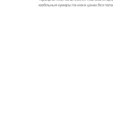
мабільныя нумары па нізкіх цэнах без пап