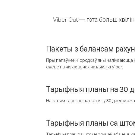
Viber Out — гэта больш хвіл
Пакеты з балансам раху
Пры папаўненні сродкаў яны налічваюцца н
свеце па нізкіх цэнах на выклікі Viber.
Тарыфныя планы на 30 д
На гэтым тарыфе на працягу 30 дзён можна 
Тарыфныя планы са штом
Тарыфны план са штомесячнай абаненцкай