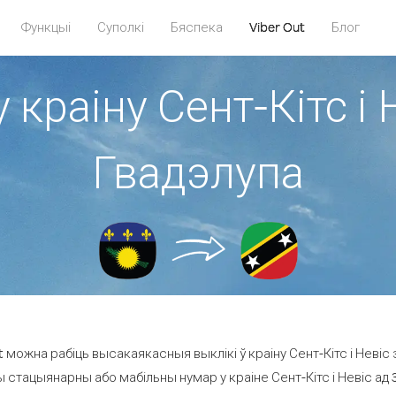
Функцыі
Суполкі
Бяспека
Viber Out
Блог
 краіну Сент-Кітс і 
Гвадэлупа
 можна рабіць высакаякасныя выклікі ў краіну Сент-Кітс і Невіс з
 стацыянарны або мабільны нумар у краіне Сент-Кітс і Невіс ад 35