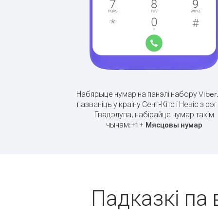
Набярыце нумар на панэлі набору Viber
пазваніць у краіну Сент-Кітс і Невіс з рэ
Гвадэлупа, набірайце нумар такім
чынам:
+
+
1
Мясцовы нумар
Падказкі па в