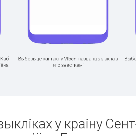
.
Каб
Выберыце кантакт у Viber і пазваніць з акна з
Выбе
гіёна
яго звесткамі
ыкліках у краіну Сент-