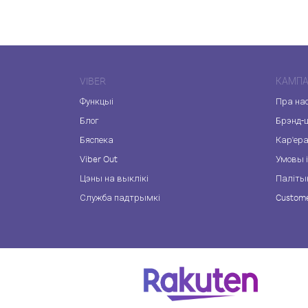
VIBER
КАМПА
Функцыі
Пра на
Блог
Брэнд-
Бяспека
Кар'ер
Viber Out
Умовы і
Цэны на выклікі
Паліты
Служба падтрымкі
Custome