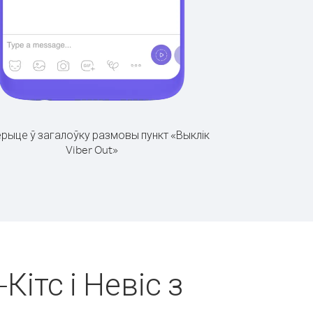
рыце ў загалоўку размовы пункт «Выклік
Viber Out»
Кітс і Невіс з