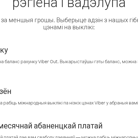
рэгіёна Гвадэлупа
ін за меншыя грошы. Выберыце адзін з нашых гібк
цэнамі на выклікі:
нку
а баланс рахунку Viber Out. Выкарыстаўшы гэты баланс, можна 
зён
рабіць міжнародныя выклікі па нізкіх цэнах Viber у абраныя вамі
есячнай абаненцкай платай
 платай дае вам свабоду дзеянняў — можна рабіць міжнародныя 