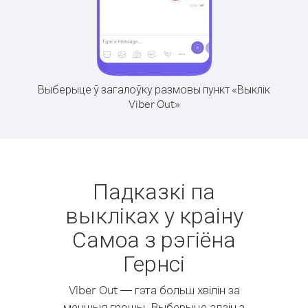
Выберыце ў загалоўку размовы пункт «Выклік
Viber Out»
Падказкі па
выкліках у краіну
Самоа з рэгіёна
Гернсі
Viber Out — гэта больш хвілін за
меншыя грошы. Выберыце адзін з