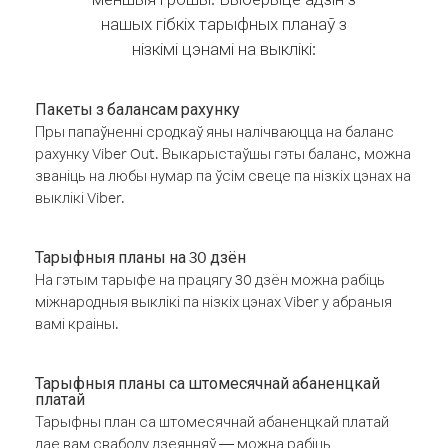
нашых гібкіх тарыфных планаў з
нізкімі цэнамі на выклікі:
Пакеты з балансам рахунку
Пры папаўненні сродкаў яны налічваюцца на баланс
рахунку Viber Out. Выкарыстаўшы гэты баланс, можна
званіць на любы нумар па ўсім свеце па нізкіх цэнах на
выклікі Viber.
Тарыфныя планы на 30 дзён
На гэтым тарыфе на працягу 30 дзён можна рабіць
міжнародныя выклікі па нізкіх цэнах Viber у абраныя
вамі краіны.
Тарыфныя планы са штомесячнай абаненцкай
платай
Тарыфны план са штомесячнай абаненцкай платай
дае вам свабоду дзеянняў — можна рабіць