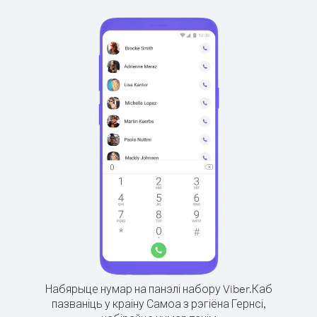
Набярыце нумар на панэлі набору Viber.
Каб
пазваніць у краіну Самоа з рэгіёна Гернсі,