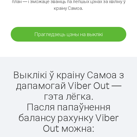
план — і зможаце званіць па лепшых цэнах за хвіліну ў
краіну Самоа.
Прагледзець цэны на выклікі
Выклікі ў краіну Самоа з
дапамогай Viber Out —
гэта лёгка.
Пасля папаўнення
балансу рахунку Viber
Out можна: