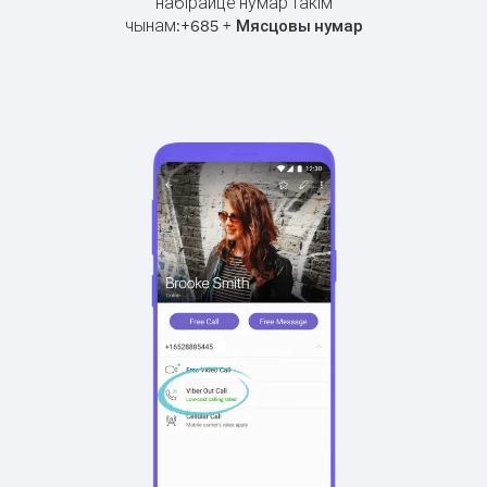
набірайце нумар такім
чынам:
+
+
685
Мясцовы нумар