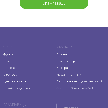
Спампаваць
VIBER
КАМПАНІЯ
Функцыі
Пра нас
Блог
Брэнд-цэнтр
Бяспека
Кар'ера
Viber Out
Умовы і Палітыкі
Цэны на выклікі
Палітыка канфідэнцыяльнасці
Служба падтрымкі
Customer Complaints Code
СПАМПАВАЦЬ
Беларуская