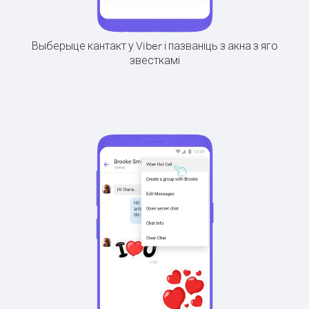
Выберыце кантакт у Viber і пазваніць з акна з яго
звесткамі