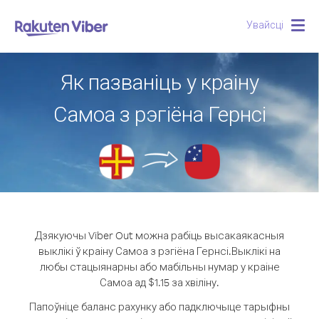
Увайсці
Togg
navig
Як пазваніць у краіну
Самоа з рэгіёна Гернсі
Дзякуючы Viber Out можна рабіць высакаякасныя
выклікі ў краіну Самоа з рэгіёна Гернсі.
Выклікі на
любы стацыянарны або мабільны нумар у краіне
Самоа ад $1.15 за хвіліну.
Папоўніце баланс рахунку або падключыце тарыфны