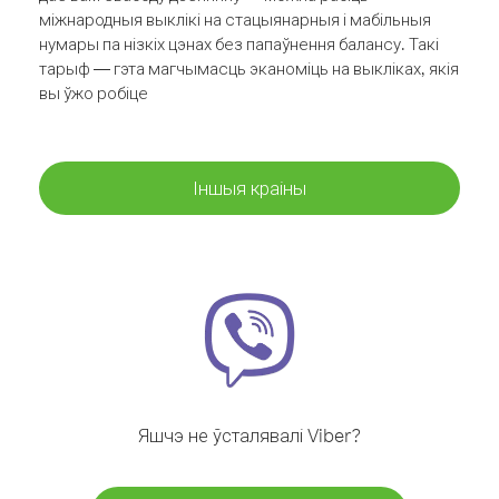
міжнародныя выклікі на стацыянарныя і мабільныя
нумары па нізкіх цэнах без папаўнення балансу. Такі
тарыф — гэта магчымасць эканоміць на выкліках, якія
вы ўжо робіце
Іншыя краіны
Яшчэ не ўсталявалі Viber?