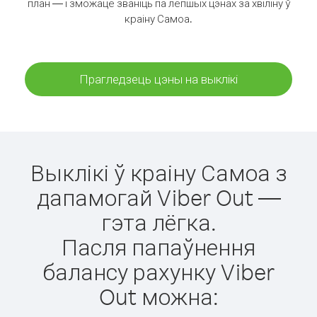
план — і зможаце званіць па лепшых цэнах за хвіліну ў
краіну Самоа.
Прагледзець цэны на выклікі
Выклікі ў краіну Самоа з
дапамогай Viber Out —
гэта лёгка.
Пасля папаўнення
балансу рахунку Viber
Out можна: