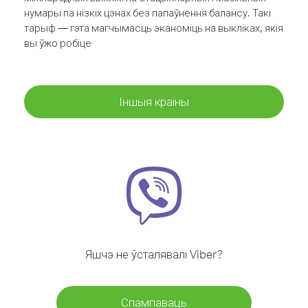
нумары па нізкіх цэнах без папаўнення балансу. Такі
тарыф — гэта магчымасць эканоміць на выкліках, якія
вы ўжо робіце
Іншыя краіны
Яшчэ не ўсталявалі Viber?
Спампаваць