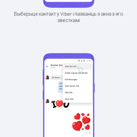
Выберыце кантакт у Viber і пазваніць з акна з яго
звесткамі