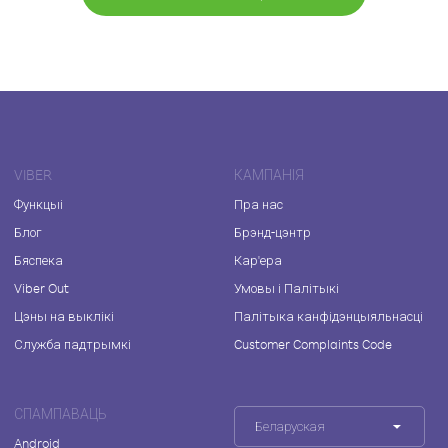
VIBER
КАМПАНІЯ
Функцыі
Пра нас
Блог
Брэнд-цэнтр
Бяспека
Кар'ера
Viber Out
Умовы і Палітыкі
Цэны на выклікі
Палітыка канфідэнцыяльнасці
Служба падтрымкі
Customer Complaints Code
СПАМПАВАЦЬ
Беларуская
Android