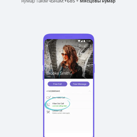
нумар такім чынам:
+
+
685
Мясцовы нумар