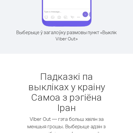
Выберыце ў загалоўку размовы пункт «Выклік
Viber Out»
Падказкі па
выкліках у краіну
Самоа з рэгіёна
Іран
Viber Out — гэта больш хвілін за
меншыя грошы. Выберыце адзін з