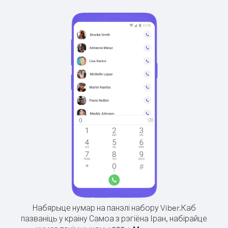
Набярыце нумар на панэлі набору Viber.
Каб
пазваніць у краіну Самоа з рэгіёна Іран, набірайце