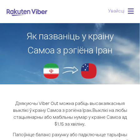
Увайсці
Togg
navig
Як пазваніць у краіну
Самоа з рэгіёна Іран
Дзякуючы Viber Out можна рабіць высакаякасныя
выклікі ў краіну Самоа з рэгіёна Іран.
Выклікі на любы
стацыянарны або мабільны нумар у краіне Самоа ад
$1.15 за хвіліну.
Папоўніце баланс рахунку або падключыце тарыфны