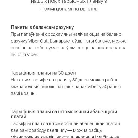
нашых гібкіх тарыфных планаў з
нізкімі цэнамі на выклікі:
Пакеты з балансам рахунку
Пры папаўненні сродкаў яны налічваюцца на баланс
рахунку Viber Out. Выкарыстаўшы гэты баланс, можна
званіць на любы нумар па ўсім свеце па нізкіх цэнах на
выклікі Viber.
Тарыфныя планы на 30 дзён
На гэтым тарыфе на працягу 30 дзён можна рабіць
міжнародныя выклікі па нізкіх цэнах Viber у абраныя
вамі краіны.
Тарыфныя планы са штомесячнай абаненцкай
платай
Тарыфны план са штомесячнай абаненцкай платай
дае вам свабоду дзеянняў — можна рабіць
міжнародныя выклікі на стацыянарныя і мабільныя