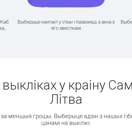
.
Каб
Выберыце кантакт у Viber і пазваніць з акна з
Выбе
ва,
яго звесткамі
 выкліках у краіну Сам
Літва
ін за меншыя грошы. Выберыце адзін з нашых гібк
цэнамі на выклікі: