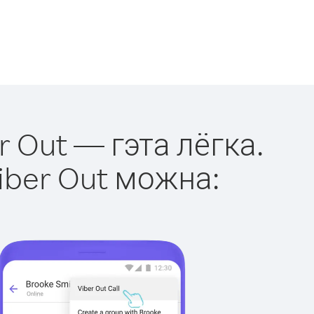
r Out — гэта лёгка.
iber Out можна: