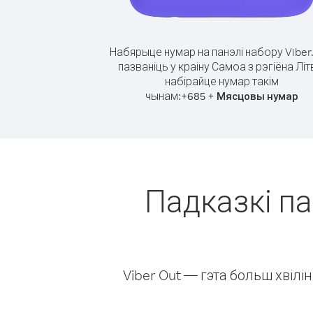
Набярыце нумар на панэлі набору Viber
пазваніць у краіну Самоа з рэгіёна Літ
набірайце нумар такім
чынам:
+
+
685
Мясцовы нумар
Падказкі па
Viber Out — гэта больш хвіл