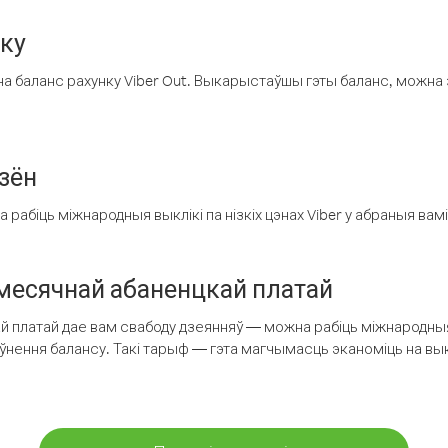
нку
а баланс рахунку Viber Out. Выкарыстаўшы гэты баланс, можна 
зён
рабіць міжнародныя выклікі па нізкіх цэнах Viber у абраныя вамі
есячнай абаненцкай платай
 платай дае вам свабоду дзеянняў — можна рабіць міжнародныя 
аўнення балансу. Такі тарыф — гэта магчымасць эканоміць на выкл