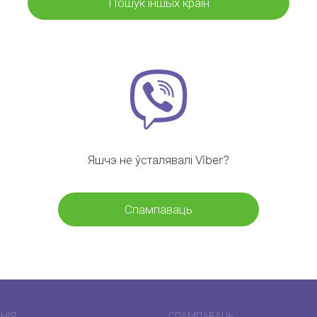
Пошук іншых краін
Яшчэ не ўсталявалі Viber?
Спампаваць
НІЯ
СПАМПАВАЦЬ