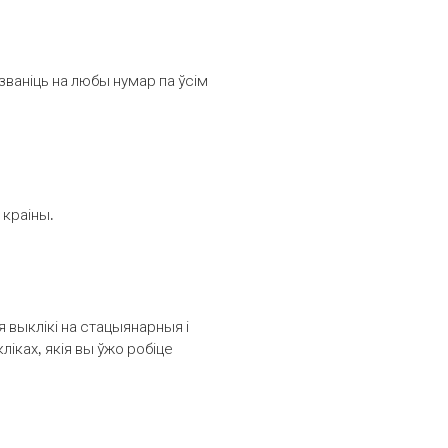
званіць на любы нумар па ўсім
 краіны.
выклікі на стацыянарныя і
іках, якія вы ўжо робіце