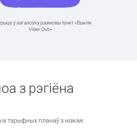
рыце ў загалоўку размовы пункт «Выклік
Viber Out»
оа з рэгіёна
іх тарыфных планаў з нізкімі