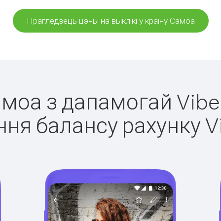
Прагледзець цэны на выклікі ў краіну Самоа
амоа з дапамогай Vibe
ня балансу рахунку V