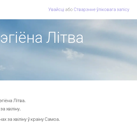
Увайсці
або
Стварэнне ўліковага запісу
эгіёна Літва
гіёна Літва.
а хвіліну.
 за хвіліну ў краіну Самоа.