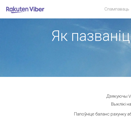
Спампаваць
Як пазваніц
Дзякуючы Vi
Выклікі н
Папоўніце баланс рахунку а