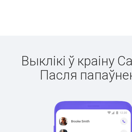
Выклікі ў краіну С
Пасля папаўнен