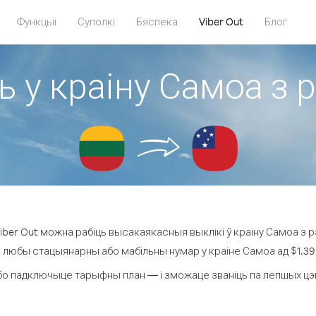
Функцыі
Суполкі
Бяспека
Viber Out
Блог
ь у краіну Самоа з р
ber Out можна рабіць высакаякасныя выклікі ў краіну Самоа з рэ
а любы стацыянарны або мабільны нумар у краіне Самоа ад $1.39 з
бо падключыце тарыфны план — і зможаце званіць па лепшых цэнах