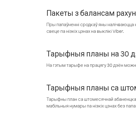
Пакеты з балансам раху
Пры папаўненні сродкаў яны налічваюцца н
свеце па нізкіх цэнах на выклікі Viber.
Тарыфныя планы на 30 д
На гэтым тарыфе на працягу 30 дзён можна 
Тарыфныя планы са штом
Тарыфны план са штомесячнай абаненцкай
мабільныя нумары па нізкіх цэнах без пап