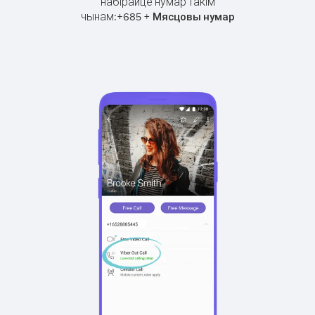
набірайце нумар такім
чынам:
+
+
685
Мясцовы нумар