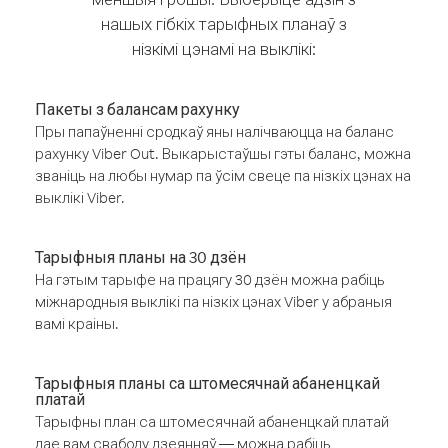
нашых гібкіх тарыфных планаў з
нізкімі цэнамі на выклікі:
Пакеты з балансам рахунку
Пры папаўненні сродкаў яны налічваюцца на баланс
рахунку Viber Out. Выкарыстаўшы гэты баланс, можна
званіць на любы нумар па ўсім свеце па нізкіх цэнах на
выклікі Viber.
Тарыфныя планы на 30 дзён
На гэтым тарыфе на працягу 30 дзён можна рабіць
міжнародныя выклікі па нізкіх цэнах Viber у абраныя
вамі краіны.
Тарыфныя планы са штомесячнай абаненцкай
платай
Тарыфны план са штомесячнай абаненцкай платай
дае вам свабоду дзеянняў — можна рабіць