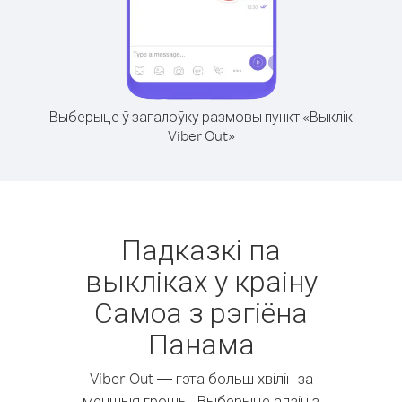
Выберыце ў загалоўку размовы пункт «Выклік
Viber Out»
Падказкі па
выкліках у краіну
Самоа з рэгіёна
Панама
Viber Out — гэта больш хвілін за
меншыя грошы. Выберыце адзін з