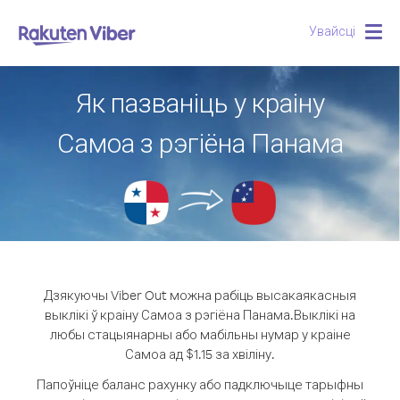
Увайсці
Togg
navig
Як пазваніць у краіну
Самоа з рэгіёна Панама
Дзякуючы Viber Out можна рабіць высакаякасныя
выклікі ў краіну Самоа з рэгіёна Панама.
Выклікі на
любы стацыянарны або мабільны нумар у краіне
Самоа ад $1.15 за хвіліну.
Папоўніце баланс рахунку або падключыце тарыфны