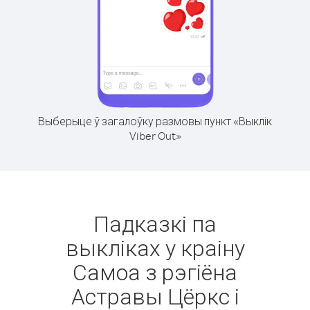
Выберыце ў загалоўку размовы пункт «Выклік
Viber Out»
Падказкі па
выкліках у краіну
Самоа з рэгіёна
Астравы Цёркс і