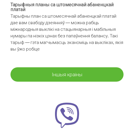
Тарыфныя планы са штомесячнай абаненцкай
платай
Тарыфны план са штомесячнай абаненцкай платай
дае вам свабоду дзеянняў — можна рабіць
міжнародныя выклікі на стацыянарныя і мабільныя
нумары па нізкіх цэнах без папаўнення балансу. Такі
тарыф — гэта магчымасць эканоміць на выкліках, якія
вы ўжо робіце
Іншыя краіны