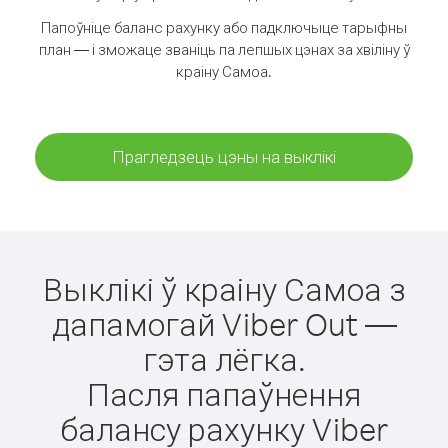
Папоўніце баланс рахунку або падключыце тарыфны
план — і зможаце званіць па лепшых цэнах за хвіліну ў
краіну Самоа.
Прагледзець цэны на выклікі
Выклікі ў краіну Самоа з
дапамогай Viber Out —
гэта лёгка.
Пасля папаўнення
балансу рахунку Viber