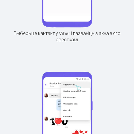
Выберыце кантакт у Viber і пазваніць з акна з яго
звесткамі