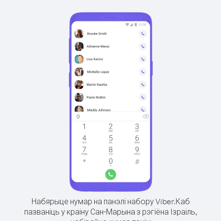
Набярыце нумар на панэлі набору Viber.
Каб
пазваніць у краіну Сан-Марына з рэгіёна Ізраіль,