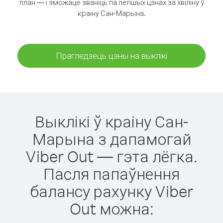
план — і зможаце званіць па лепшых цэнах за хвіліну ў
краіну Сан-Марына.
Прагледзець цэны на выклікі
Выклікі ў краіну Сан-
Марына з дапамогай
Viber Out — гэта лёгка.
Пасля папаўнення
балансу рахунку Viber
Out можна: