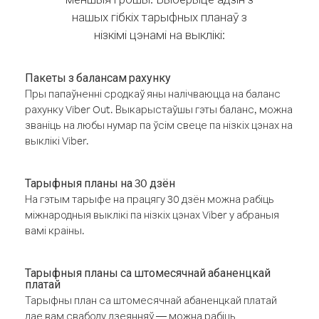
нашых гібкіх тарыфных планаў з
нізкімі цэнамі на выклікі:
Пакеты з балансам рахунку
Пры папаўненні сродкаў яны налічваюцца на баланс
рахунку Viber Out. Выкарыстаўшы гэты баланс, можна
званіць на любы нумар па ўсім свеце па нізкіх цэнах на
выклікі Viber.
Тарыфныя планы на 30 дзён
На гэтым тарыфе на працягу 30 дзён можна рабіць
міжнародныя выклікі па нізкіх цэнах Viber у абраныя
вамі краіны.
Тарыфныя планы са штомесячнай абаненцкай
платай
Тарыфны план са штомесячнай абаненцкай платай
дае вам свабоду дзеянняў — можна рабіць