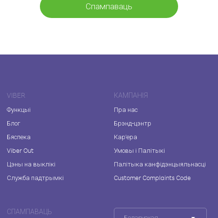
Спампаваць
VIBER
КАМПАНІЯ
Функцыі
Пра нас
Блог
Брэнд-цэнтр
Бяспека
Кар'ера
Viber Out
Умовы і Палітыкі
Цэны на выклікі
Палітыка канфідэнцыяльнасці
Служба падтрымкі
Customer Complaints Code
СПАМПАВАЦЬ
Беларуская