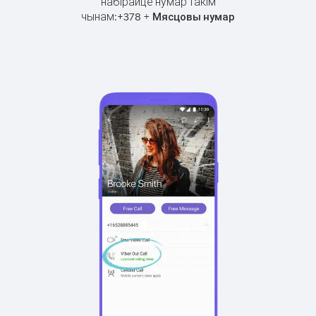
набірайце нумар такім
чынам:
+
+
378
Мясцовы нумар