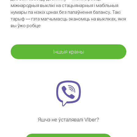
міжнародныя выклікі на стацыянарныя і мабільныя
нумары па нізкіх цэнах без папаўнення балансу. Такі
тарыф — гэта магчымасць эканоміць на выкліках, якія
вы ўжо робіце
Іншыя краіны
Яшчэ не ўсталявалі Viber?