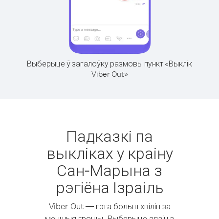
Выберыце ў загалоўку размовы пункт «Выклік
Viber Out»
Падказкі па
выкліках у краіну
Сан-Марына з
рэгіёна Ізраіль
Viber Out — гэта больш хвілін за
меншыя грошы. Выберыце адзін з