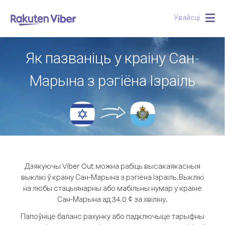
Увайсці
Togg
navig
Як пазваніць у краіну Сан-
Марына з рэгіёна Ізраіль
Дзякуючы Viber Out можна рабіць высакаякасныя
выклікі ў краіну Сан-Марына з рэгіёна Ізраіль.
Выклікі
на любы стацыянарны або мабільны нумар у краіне
Сан-Марына ад 34.0 ¢ за хвіліну.
Папоўніце баланс рахунку або падключыце тарыфны