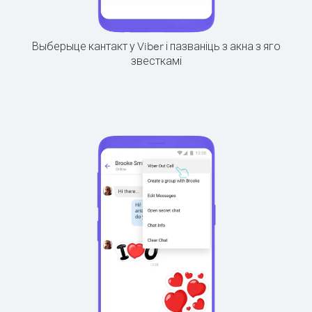
Выберыце кантакт у Viber і пазваніць з акна з яго
звесткамі