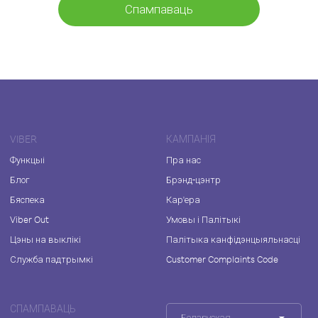
Спампаваць
VIBER
КАМПАНІЯ
Функцыі
Пра нас
Блог
Брэнд-цэнтр
Бяспека
Кар'ера
Viber Out
Умовы і Палітыкі
Цэны на выклікі
Палітыка канфідэнцыяльнасці
Служба падтрымкі
Customer Complaints Code
СПАМПАВАЦЬ
Беларуская