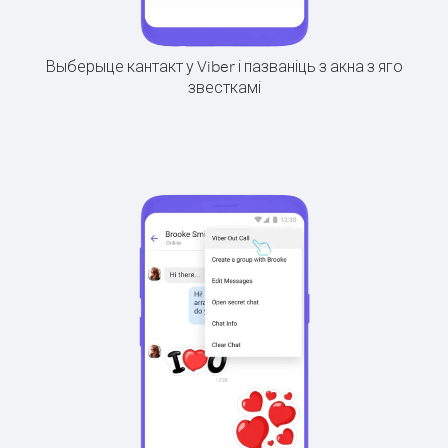
Выберыце кантакт у Viber і пазваніць з акна з яго
звесткамі