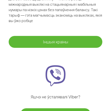
міжнародныя выклікі на стацыянарныя і мабільныя
нумары па нізкіх цэнах без папаўнення балансу. Такі
тарыф — гэта магчымасць эканоміць на выкліках, якія
вы ўжо робіце
Іншыя краіны
Яшчэ не ўсталявалі Viber?