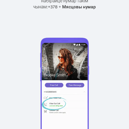
набірайце нумар такім
чынам:
+
+
378
Мясцовы нумар