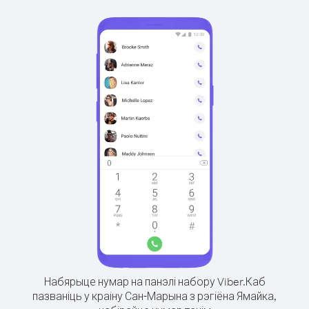
Набярыце нумар на панэлі набору Viber.
Каб
пазваніць у краіну Сан-Марына з рэгіёна Ямайка,