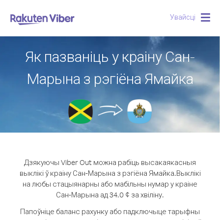
Увайсці
Togg
navig
Як пазваніць у краіну Сан-
Марына з рэгіёна Ямайка
Дзякуючы Viber Out можна рабіць высакаякасныя
выклікі ў краіну Сан-Марына з рэгіёна Ямайка.
Выклікі
на любы стацыянарны або мабільны нумар у краіне
Сан-Марына ад 34.0 ¢ за хвіліну.
Папоўніце баланс рахунку або падключыце тарыфны