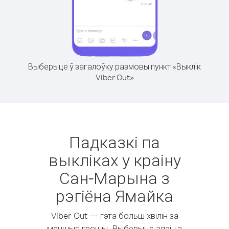
Выберыце ў загалоўку размовы пункт «Выклік
Viber Out»
Падказкі па
выкліках у краіну
Сан-Марына з
рэгіёна Ямайка
Viber Out — гэта больш хвілін за
меншыя грошы. Выберыце адзін з