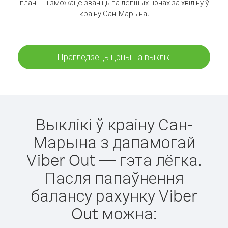
план — і зможаце званіць па лепшых цэнах за хвіліну ў
краіну Сан-Марына.
Прагледзець цэны на выклікі
Выклікі ў краіну Сан-
Марына з дапамогай
Viber Out — гэта лёгка.
Пасля папаўнення
балансу рахунку Viber
Out можна: