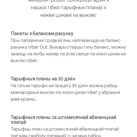
нашых гібкіх тарыфных планаў з
нізкімі цэнамі на выклікі:
Пакеты з балансам рахунку
Пры папаўненні сродкаў яны налічваюцца на баланс
рахунку Viber Out. Выкарыстаўшы гэты баланс, можна
званіць на любы нумар па ўсім свеце па нізкіх цэнах на
выклікі Viber.
Тарыфныя планы на 30 дзён
На гэтым тарыфе на працягу 30 дзён можна рабіць
міжнародныя выклікі па нізкіх цэнах Viber у абраныя
вамі краіны.
Тарыфныя планы са штомесячнай абаненцкай
платай
Тарыфны план са штомесячнай абаненцкай платай
дае вам свабоду дзеянняў — можна рабіць