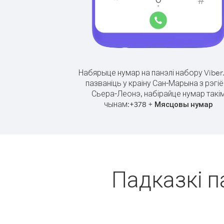
Набярыце нумар на панэлі набору Viber
пазваніць у краіну Сан-Марына з рэгі
Сьера-Леонэ, набірайце нумар такі
чынам:
+
+
378
Мясцовы нумар
Падказкі п