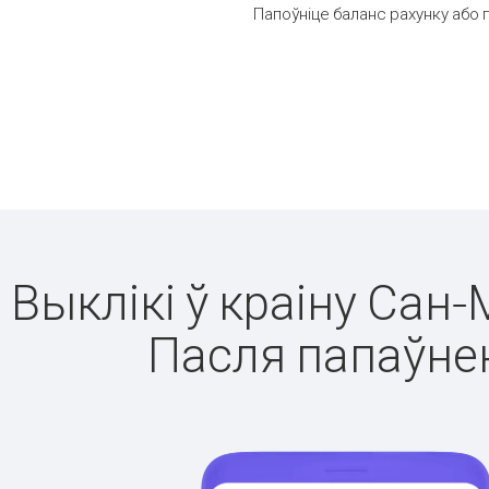
Папоўніце баланс рахунку або 
Выклікі ў краіну Сан
Пасля папаўнен