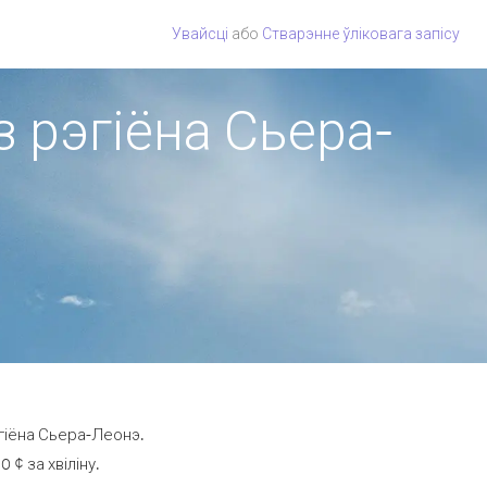
Увайсці
або
Стварэнне ўліковага запісу
з рэгіёна Сьера-
гіёна Сьера-Леонэ.
¢ за хвіліну.