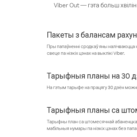
Viber Out — гэта больш хвіл
Пакеты з балансам раху
Пры папаўненні сродкаў яны налічваюцца н
свеце па нізкіх цэнах на выклікі Viber.
Тарыфныя планы на 30 д
На гэтым тарыфе на працягу 30 дзён можна 
Тарыфныя планы са штом
Тарыфны план са штомесячнай абаненцкай
мабільныя нумары па нізкіх цэнах без пап