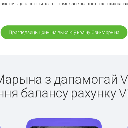
падключыце тарыфны план — і зможаце званіць па лепшых цэнах з
Прагледзець цэны на выклікі ў краіну Сан-Марына
-Марына з дапамогай Vi
ня балансу рахунку V