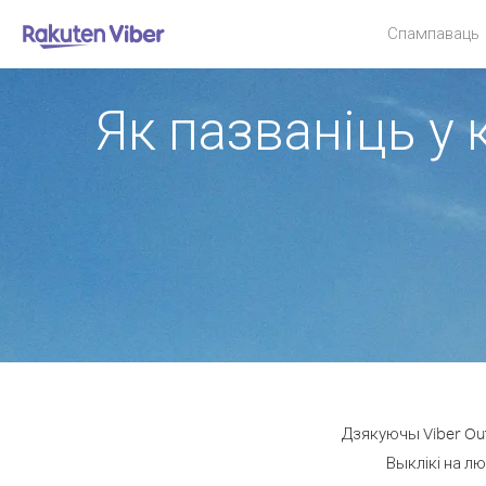
Спампаваць
Як пазваніць у 
Дзякуючы Viber Ou
Выклікі на л