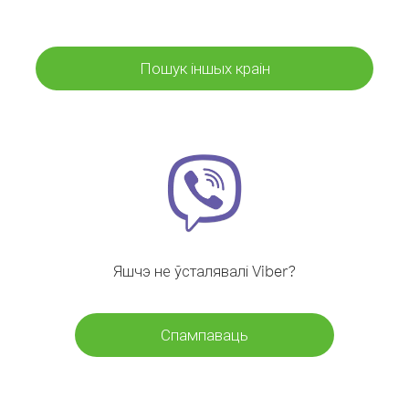
Пошук іншых краін
Яшчэ не ўсталявалі Viber?
Спампаваць