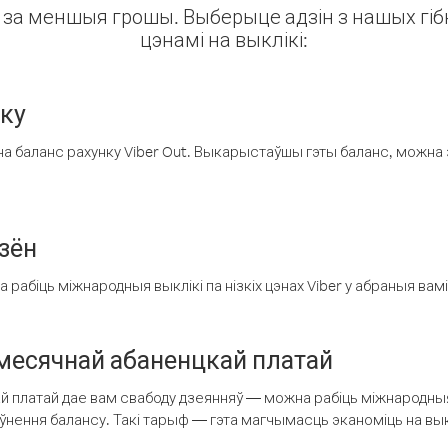
ін за меншыя грошы. Выберыце адзін з нашых гібк
цэнамі на выклікі:
нку
а баланс рахунку Viber Out. Выкарыстаўшы гэты баланс, можна 
зён
рабіць міжнародныя выклікі па нізкіх цэнах Viber у абраныя вамі
есячнай абаненцкай платай
 платай дае вам свабоду дзеянняў — можна рабіць міжнародныя 
аўнення балансу. Такі тарыф — гэта магчымасць эканоміць на выкл