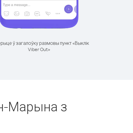
рыце ў загалоўку размовы пункт «Выклік
Viber Out»
ан-Марына з