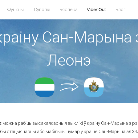
Функцыі
Суполкі
Бяспека
Viber Out
Блог
краіну Сан-Марына 
Леонэ
t можна рабіць высакаякасныя выклікі ў краіну Сан-Марына з рэ
юбы стацыянарны або мабільны нумар у краіне Сан-Марына ад 34.0 