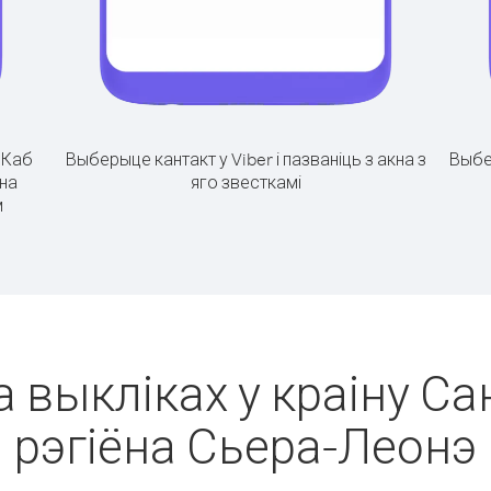
.
Каб
Выберыце кантакт у Viber і пазваніць з акна з
Выбе
ёна
яго звесткамі
м
а выкліках у краіну С
рэгіёна Сьера-Леонэ