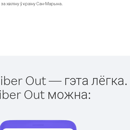
а хвіліну ў краіну Сан-Марына.
ber Out — гэта лёгка.
iber Out можна: