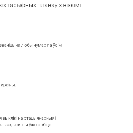
іх тарыфных планаў з нізкімі
званіць на любы нумар па ўсім
 краіны.
выклікі на стацыянарныя і
іках, якія вы ўжо робіце