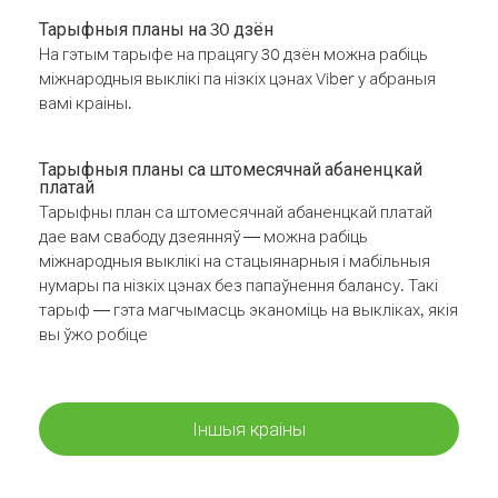
Тарыфныя планы на 30 дзён
На гэтым тарыфе на працягу 30 дзён можна рабіць
міжнародныя выклікі па нізкіх цэнах Viber у абраныя
вамі краіны.
Тарыфныя планы са штомесячнай абаненцкай
платай
Тарыфны план са штомесячнай абаненцкай платай
дае вам свабоду дзеянняў — можна рабіць
міжнародныя выклікі на стацыянарныя і мабільныя
нумары па нізкіх цэнах без папаўнення балансу. Такі
тарыф — гэта магчымасць эканоміць на выкліках, якія
вы ўжо робіце
Іншыя краіны