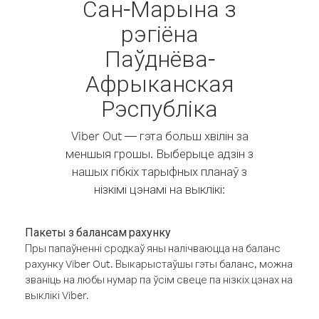
Сан-Марына з
рэгіёна
Паўднёва-
Афрыканская
Рэспубліка
Viber Out — гэта больш хвілін за
меншыя грошы. Выберыце адзін з
нашых гібкіх тарыфных планаў з
нізкімі цэнамі на выклікі:
Пакеты з балансам рахунку
Пры папаўненні сродкаў яны налічваюцца на баланс
рахунку Viber Out. Выкарыстаўшы гэты баланс, можна
званіць на любы нумар па ўсім свеце па нізкіх цэнах на
выклікі Viber.