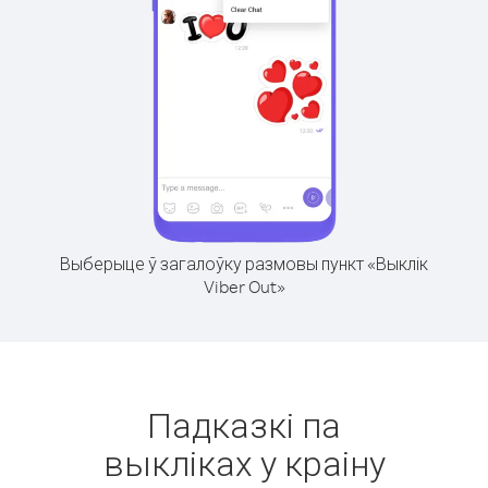
Выберыце ў загалоўку размовы пункт «Выклік
Viber Out»
Падказкі па
выкліках у краіну