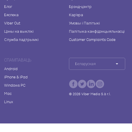
Блог
Брэнд-цэнтр
Бяспека
Кар'ера
Viber Out
Умовы і Палітыкі
Цэны на выклікі
Палітыка канфідэнцыяльнасці
Служба падтрымкі
Customer Complaints Code
СПАМПАВАЦЬ
Беларуская
Android
iPhone & iPad
Windows PC
Mac
©
2026
Viber Media S.à r.l.
Linux