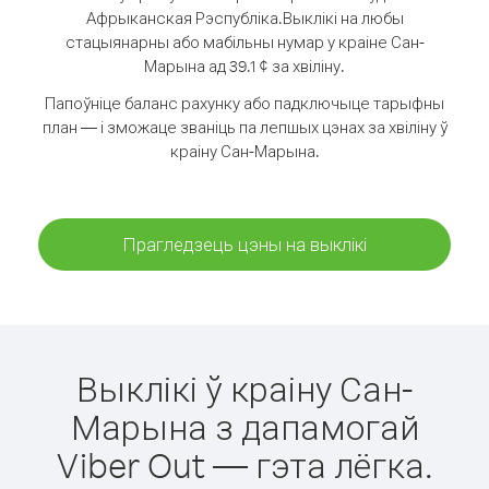
Афрыканская Рэспубліка.
Выклікі на любы
стацыянарны або мабільны нумар у краіне Сан-
Марына ад 39.1 ¢ за хвіліну.
Папоўніце баланс рахунку або падключыце тарыфны
план — і зможаце званіць па лепшых цэнах за хвіліну ў
краіну Сан-Марына.
Прагледзець цэны на выклікі
Выклікі ў краіну Сан-
Марына з дапамогай
Viber Out — гэта лёгка.