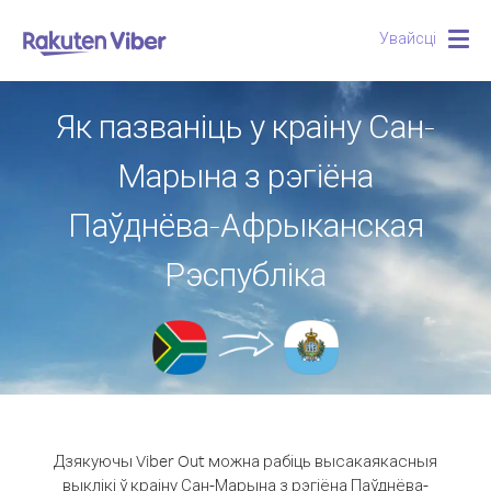
Увайсці
Togg
navig
Як пазваніць у краіну Сан-
Марына з рэгіёна
Паўднёва-Афрыканская
Рэспубліка
Дзякуючы Viber Out можна рабіць высакаякасныя
выклікі ў краіну Сан-Марына з рэгіёна Паўднёва-