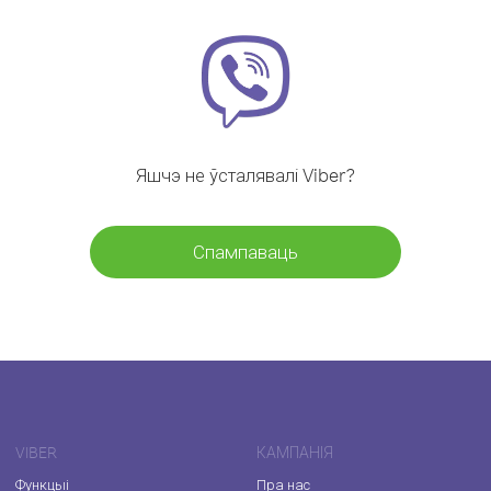
Яшчэ не ўсталявалі Viber?
Спампаваць
VIBER
КАМПАНІЯ
Функцыі
Пра нас