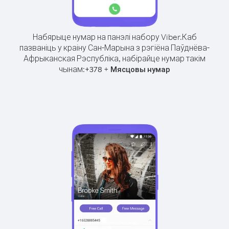
Набярыце нумар на панэлі набору Viber.
Каб
пазваніць у краіну Сан-Марына з рэгіёна Паўднёва-
Афрыканская Рэспубліка, набірайце нумар такім
чынам:
+
+
378
Мясцовы нумар