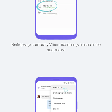
Выберыце кантакт у Viber і пазваніць з акна з яго
звесткамі