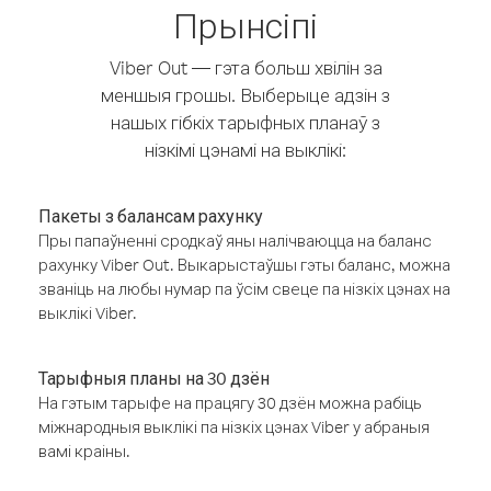
Прынсіпі
Viber Out — гэта больш хвілін за
меншыя грошы. Выберыце адзін з
нашых гібкіх тарыфных планаў з
нізкімі цэнамі на выклікі:
Пакеты з балансам рахунку
Пры папаўненні сродкаў яны налічваюцца на баланс
рахунку Viber Out. Выкарыстаўшы гэты баланс, можна
званіць на любы нумар па ўсім свеце па нізкіх цэнах на
выклікі Viber.
Тарыфныя планы на 30 дзён
На гэтым тарыфе на працягу 30 дзён можна рабіць
міжнародныя выклікі па нізкіх цэнах Viber у абраныя
вамі краіны.