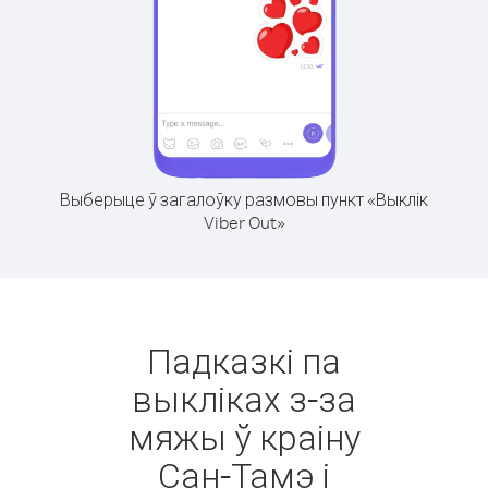
Выберыце ў загалоўку размовы пункт «Выклік
Viber Out»
Падказкі па
выкліках з-за
мяжы ў краіну
Сан-Тамэ і