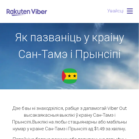
Увайсці
Togg
navig
Як пазваніць у краіну
Сан-Тамэ і Прынсіпі
Дзе б вы ні знаходзіліся, рабіце з дапамогай Viber Out
высакаякасныя выклікі ў краіну Сан-Тамэ і
Прынсіпі.
Выклікі на любы стацыянарны або мабільны
нумар у краіне Сан-Тамэ і Прынсіпі ад $1.49 за хвіліну.