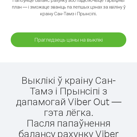
Папоўніце баланс рахунку або падключыце тарыфны
план — і зможаце званіць па лепшых цэнах за хвіліну ў
краіну Сан-Тамэ і Прынсіпі.
Прагледзець цэны на выклікі
Выклікі ў краіну Сан-
Тамэ і Прынсіпі з
дапамогай Viber Out —
гэта лёгка.
Пасля папаўнення
балансу рахунку Viber