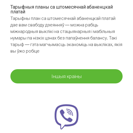
Тарыфныя планы са штомесячнай абаненцкай
платай
Тарыфны план са штомесячнай абаненцкай платай
дае вам свабоду дзеянняў — можна рабіць
міжнародныя выклікі на стацыянарныя і мабільныя
нумары па нізкіх цэнах без папаўнення балансу. Такі
тарыф — гэта магчымасць эканоміць на выкліках, якія
вы ўжо робіце
Іншыя краіны