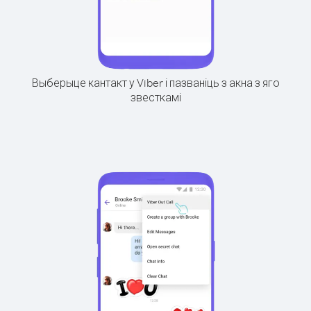
Выберыце кантакт у Viber і пазваніць з акна з яго
звесткамі