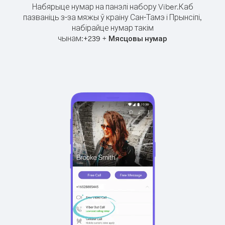
Набярыце нумар на панэлі набору Viber.
Каб
пазваніць з-за мяжы ў краіну Сан-Тамэ і Прынсіпі,
набірайце нумар такім
чынам:
+
+
239
Мясцовы нумар