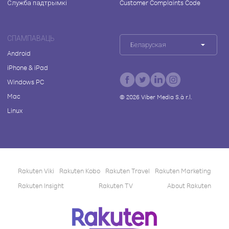
Служба падтрымкі
Customer Complaints Code
СПАМПАВАЦЬ
Беларуская
Android
iPhone & iPad
Windows PC
Mac
©
2026
Viber Media S.à r.l.
Linux
Rakuten Viki
Rakuten Kobo
Rakuten Travel
Rakuten Marketing
Rakuten Insight
Rakuten TV
About Rakuten