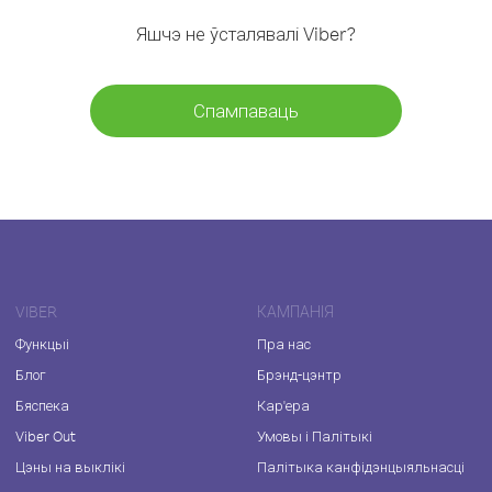
Яшчэ не ўсталявалі Viber?
Спампаваць
VIBER
КАМПАНІЯ
Функцыі
Пра нас
Блог
Брэнд-цэнтр
Бяспека
Кар'ера
Viber Out
Умовы і Палітыкі
Цэны на выклікі
Палітыка канфідэнцыяльнасці